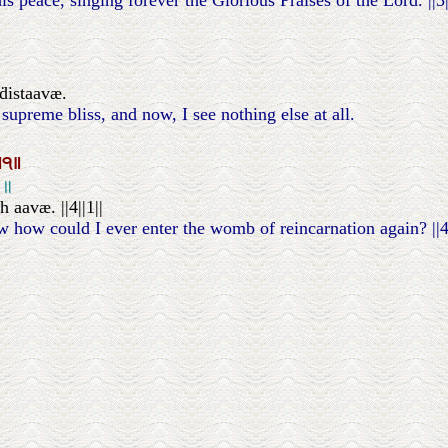
is peace, singing forever the Glorious Praises of the Lord. ||3|
ḋistaavæ.
preme bliss, and now, I see nothing else at all.
॥੧॥
१॥
aavæ. ||4||1||
how could I ever enter the womb of reincarnation again? ||4|