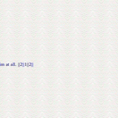
t all. ||2||1||2||