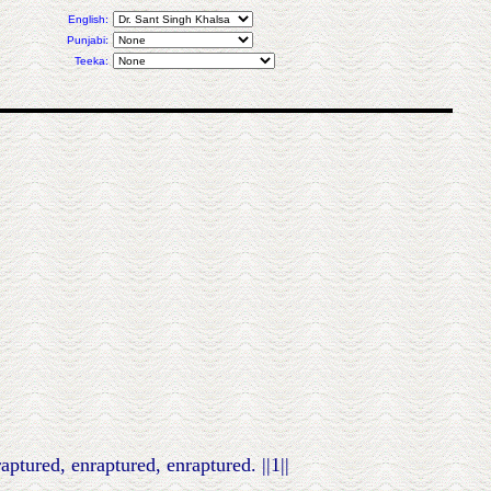
English:
Punjabi:
Teeka:
ptured, enraptured, enraptured. ||1||