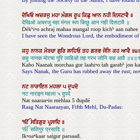
By joining the Society of the Saints, I have found th
ਦੇਖਿਓ
ਅਚਰਜੁ
ਮਹਾ
ਮੰਗਲ
ਰੂਪ
ਕਿਛੁ
ਆਨ
ਨਹੀ
ਦਿਸਟਾਵੈ
॥
देखिओ अचरजु महा मंगल रूप किछु आन नही दिसटावै ॥
Ḋékʰi▫o achraj mahaa mangal roop kichʰ aan nahee 
I have seen the Wondrous Lord, the embodiment of su
ਕਹੁ
ਨਾਨਕ
ਮੋਰਚਾ
ਗੁਰਿ
ਲਾਹਿਓ
ਤਹ
ਗਰਭ
ਜੋਨਿ
ਕਹ
ਆਵੈ
॥੪
कहु नानक मोरचा गुरि लाहिओ तह गरभ जोनि कह आवै ॥४॥
Kaho Naanak morchaa gur laahi▫o ṫah garabʰ jon kah 
Says Nanak, the Guru has rubbed away the rust; now 
ਨਟ
ਨਾਰਾਇਨ
ਮਹਲਾ
੫
ਦੁਪਦੇ
नट नाराइन महला ५ दुपदे
Nat naaraa▫in mėhlaa 5 ḋupḋé
Raag Nat Naaraayan, Fifth Mehl, Du-Padas:
ੴ
ਸਤਿਗੁਰ
ਪ੍ਰਸਾਦਿ
॥
ੴ सतिगुर प्रसादि ॥
Ik▫oaⁿkaar saṫgur parsaaḋ.