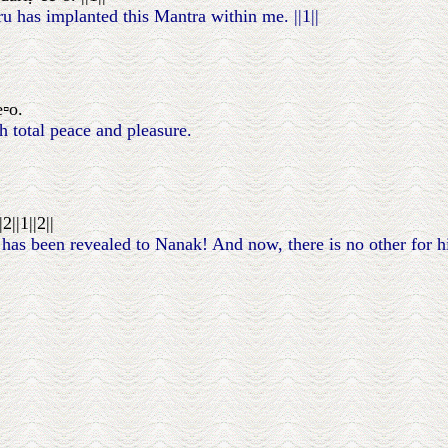
 has implanted this Mantra within me. ||1||
e▫o.
h total peace and pleasure.
||1||2||
as been revealed to Nanak! And now, there is no other for him a