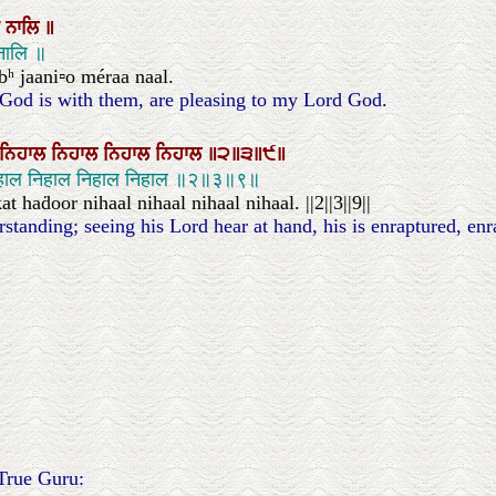
ਾ
ਨਾਲਿ
॥
 नालि ॥
bʰ jaani▫o méraa naal.
 God is with them, are pleasing to my Lord God.
ਨਿਹਾਲ
ਨਿਹਾਲ
ਨਿਹਾਲ
ਨਿਹਾਲ
॥੨॥੩॥੯॥
 निहाल निहाल निहाल निहाल ॥२॥३॥९॥
haḋoor nihaal nihaal nihaal nihaal. ||2||3||9||
nding; seeing his Lord hear at hand, his is enraptured, enrapt
True Guru: