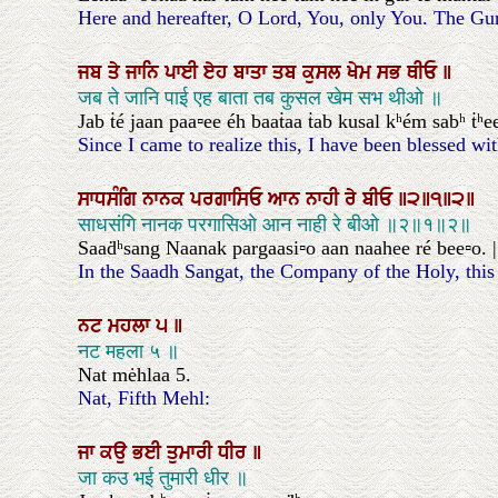
Here and hereafter, O Lord, You, only You. The Guru
ਜਬ
ਤੇ
ਜਾਨਿ
ਪਾਈ
ਏਹ
ਬਾਤਾ
ਤਬ
ਕੁਸਲ
ਖੇਮ
ਸਭ
ਥੀਓ
॥
जब ते जानि पाई एह बाता तब कुसल खेम सभ थीओ ॥
Jab ṫé jaan paa▫ee éh baaṫaa ṫab kusal kʰém sabʰ ṫʰe
Since I came to realize this, I have been blessed wit
ਸਾਧਸੰਗਿ
ਨਾਨਕ
ਪਰਗਾਸਿਓ
ਆਨ
ਨਾਹੀ
ਰੇ
ਬੀਓ
॥੨॥੧॥੨॥
साधसंगि नानक परगासिओ आन नाही रे बीओ ॥२॥१॥२॥
Saaḋʰsang Naanak pargaasi▫o aan naahee ré bee▫o. ||2
In the Saadh Sangat, the Company of the Holy, this h
ਨਟ
ਮਹਲਾ
੫
॥
नट महला ५ ॥
Nat mėhlaa 5.
Nat, Fifth Mehl:
ਜਾ
ਕਉ
ਭਈ
ਤੁਮਾਰੀ
ਧੀਰ
॥
जा कउ भई तुमारी धीर ॥