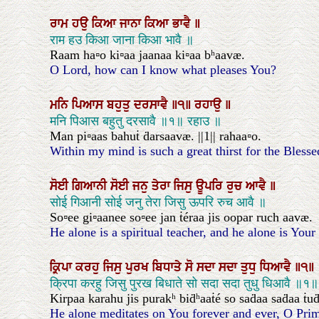
ਰਾਮ
ਹਉ
ਕਿਆ
ਜਾਨਾ
ਕਿਆ
ਭਾਵੈ
॥
राम हउ किआ जाना किआ भावै ॥
Raam ha▫o ki▫aa jaanaa ki▫aa bʰaavæ.
O Lord, how can I know what pleases You?
ਮਨਿ
ਪਿਆਸ
ਬਹੁਤੁ
ਦਰਸਾਵੈ
॥੧॥
ਰਹਾਉ
॥
मनि पिआस बहुतु दरसावै ॥१॥ रहाउ ॥
Man pi▫aas bahuṫ ḋarsaavæ. ||1|| rahaa▫o.
Within my mind is such a great thirst for the Blesse
ਸੋਈ
ਗਿਆਨੀ
ਸੋਈ
ਜਨੁ
ਤੇਰਾ
ਜਿਸੁ
ਊਪਰਿ
ਰੁਚ
ਆਵੈ
॥
सोई गिआनी सोई जनु तेरा जिसु ऊपरि रुच आवै ॥
So▫ee gi▫aanee so▫ee jan ṫéraa jis oopar ruch aavæ.
He alone is a spiritual teacher, and he alone is Yo
ਕ੍ਰਿਪਾ
ਕਰਹੁ
ਜਿਸੁ
ਪੁਰਖ
ਬਿਧਾਤੇ
ਸੋ
ਸਦਾ
ਸਦਾ
ਤੁਧੁ
ਧਿਆਵੈ
॥੧॥
क्रिपा करहु जिसु पुरख बिधाते सो सदा सदा तुधु धिआवै ॥१॥
Kirpaa karahu jis purakʰ biḋʰaaṫé so saḋaa saḋaa ṫuḋʰ
He alone meditates on You forever and ever, O Prim