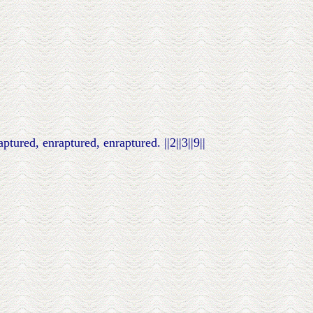
ured, enraptured, enraptured. ||2||3||9||