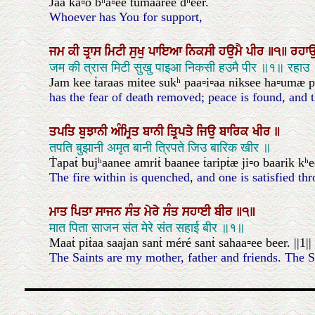
Jaa ka▫o bʰa▫ee ṫumaaree ḋʰeer.
Whoever has You for support,
ਜਮ
ਕੀ
ਤ੍ਰਾਸ
ਮਿਟੀ
ਸੁਖੁ
ਪਾਇਆ
ਨਿਕਸੀ
ਹਉਮੈ
ਪੀਰ
॥੧॥
ਰਹਾ
जम की त्रास मिटी सुखु पाइआ निकसी हउमै पीर ॥१॥ रहाउ
Jam kee ṫaraas mitee sukʰ paa▫i▫aa niksee ha▫umæ pee
has the fear of death removed; peace is found, and th
ਤਪਤਿ
ਬੁਝਾਨੀ
ਅੰਮ੍ਰਿਤ
ਬਾਨੀ
ਤ੍ਰਿਪਤੇ
ਜਿਉ
ਬਾਰਿਕ
ਖੀਰ
॥
तपति बुझानी अमृत बानी त्रिपते जिउ बारिक खीर ॥
Ṫapaṫ bujʰaanee amriṫ baanee ṫaripṫæ ji▫o baarik kʰe
The fire within is quenched, and one is satisfied th
ਮਾਤ
ਪਿਤਾ
ਸਾਜਨ
ਸੰਤ
ਮੇਰੇ
ਸੰਤ
ਸਹਾਈ
ਬੀਰ
॥੧॥
मात पिता साजन संत मेरे संत सहाई बीर ॥१॥
Maaṫ piṫaa saajan sanṫ méré sanṫ sahaa▫ee beer. ||1||
The Saints are my mother, father and friends. The Sa