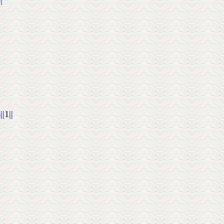
|
|1||