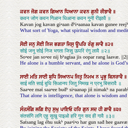
ਕਵਨ
ਜੋਗ
ਕਵਨ
ਗਿਆਨ
ਧਿਆਨਾ
ਕਵਨ
ਗੁਨੀ
ਰੀਝਾਵੈ
॥
कवन जोग कवन गिआन धिआना कवन गुनी रीझावै ॥
Kavan jog kavan gi▫aan ḋʰi▫aanaa kavan gunee reej
What sort of Yoga, what spiritual wisdom and medit
ਸੋਈ
ਜਨੁ
ਸੋਈ
ਨਿਜ
ਭਗਤਾ
ਜਿਸੁ
ਊਪਰਿ
ਰੰਗੁ
ਲਾਵੈ
॥੨॥
सोई जनु सोई निज भगता जिसु ऊपरि रंगु लावै ॥२॥
So▫ee jan so▫ee nij bʰagṫaa jis oopar rang laavæ. ||2|
He alone is a humble servant, and he alone is God’s
ਸਾਈ
ਮਤਿ
ਸਾਈ
ਬੁਧਿ
ਸਿਆਨਪ
ਜਿਤੁ
ਨਿਮਖ
ਨ
ਪ੍ਰਭੁ
ਬਿਸਰਾਵੈ
॥
साई मति साई बुधि सिआनप जितु निमख न प्रभु बिसरावै ॥
Saa▫ee maṫ saa▫ee buḋʰ si▫aanap jiṫ nimakʰ na parab
That alone is intelligence, that alone is wisdom and
ਸੰਤਸੰਗਿ
ਲਗਿ
ਏਹੁ
ਸੁਖੁ
ਪਾਇਓ
ਹਰਿ
ਗੁਨ
ਸਦ
ਹੀ
ਗਾਵੈ
॥੩॥
संतसंगि लगि एहु सुखु पाइओ हरि गुन सद ही गावै ॥३॥
Saṫsang lag éhu sukʰ paa▫i▫o har gun saḋ hee gaavæ. 