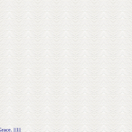
ace. ||1||