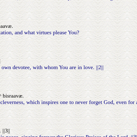
ʰaavæ.
ation, and what virtues please You?
|
 own devotee, with whom You are in love. ||2||
ʰ bisraavæ.
 cleverness, which inspires one to never forget God, even for a
||3||