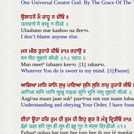
One Universal Creator God. By The Grace Of The 
ਉਲਾਹਨੋ
ਮੈ
ਕਾਹੂ
ਨ
ਦੀਓ
॥
उलाहनो मै काहू न दीओ ॥
Ulaahano mæ kaahoo na ḋee▫o.
I don’t blame anyone else.
ਮਨ
ਮੀਠ
ਤੁਹਾਰੋ
ਕੀਓ
॥੧॥
ਰਹਾਉ
॥
मन मीठ तुहारो कीओ ॥१॥ रहाउ ॥
Man meetʰ ṫuhaaro kee▫o. ||1|| rahaa▫o.
Whatever You do is sweet to my mind. ||1||Pause||
ਆਗਿਆ
ਮਾਨਿ
ਜਾਨਿ
ਸੁਖੁ
ਪਾਇਆ
ਸੁਨਿ
ਸੁਨਿ
ਨਾਮੁ
ਤੁਹਾਰੋ
ਜੀਓ
आगिआ मानि जानि सुखु पाइआ सुनि सुनि नामु तुहारो जीओ ॥
Aagi▫aa maan jaan sukʰ paa▫i▫aa sun sun naam ṫuhaa
Understanding and obeying Your Order, I have found
ਈਹਾਂ
ਊਹਾ
ਹਰਿ
ਤੁਮ
ਹੀ
ਤੁਮ
ਹੀ
ਇਹੁ
ਗੁਰ
ਤੇ
ਮੰਤ੍ਰੁ
ਦ੍ਰਿੜੀਓ
॥੧॥
ईहां ऊहा हरि तुम ही तुम ही इहु गुर ते मंत्रु द्रिड़ीओ ॥१॥
Eehaaⁿ oohaa har ṫum hee ṫum hee ih gur ṫé manṫar ḋa