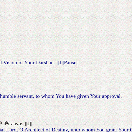
d Vision of Your Darshan. ||1||Pause||
ur humble servant, to whom You have given Your approval.
 ḋʰi▫aavæ. ||1||
al Lord, O Architect of Destiny, unto whom You grant Your Gr