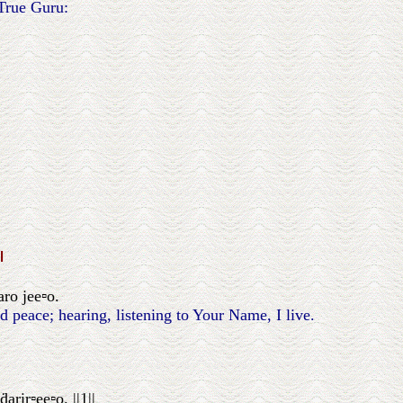
True Guru:
॥
ro jee▫o.
 peace; hearing, listening to Your Name, I live.
riṛ▫ee▫o. ||1||