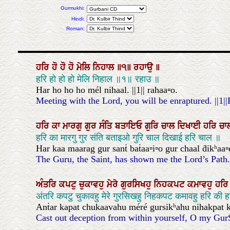
Gurmukhi:
Hindi:
Roman:
ਹਰਿ
ਹੋ
ਹੋ
ਹੋ
ਮੇਲਿ
ਨਿਹਾਲ
॥੧॥
ਰਹਾਉ
॥
हरि हो हो हो मेलि निहाल ॥१॥ रहाउ ॥
Har ho ho ho mél nihaal. ||1|| rahaa▫o.
Meeting with the Lord, you will be enraptured. ||1||
ਹਰਿ
ਕਾ
ਮਾਰਗੁ
ਗੁਰ
ਸੰਤਿ
ਬਤਾਇਓ
ਗੁਰਿ
ਚਾਲ
ਦਿਖਾਈ
ਹਰਿ
ਚਾ
हरि का मारगु गुर संति बताइओ गुरि चाल दिखाई हरि चाल ॥
Har kaa maarag gur sanṫ baṫaa▫i▫o gur chaal ḋikʰaa▫
The Guru, the Saint, has shown me the Lord’s Path
ਅੰਤਰਿ
ਕਪਟੁ
ਚੁਕਾਵਹੁ
ਮੇਰੇ
ਗੁਰਸਿਖਹੁ
ਨਿਹਕਪਟ
ਕਮਾਵਹੁ
ਹਰ
अंतरि कपटु चुकावहु मेरे गुरसिखहु निहकपट कमावहु हरि की
Anṫar kapat chukaavahu méré gursikʰahu nihakpat kam
Cast out deception from within yourself, O my GurSi