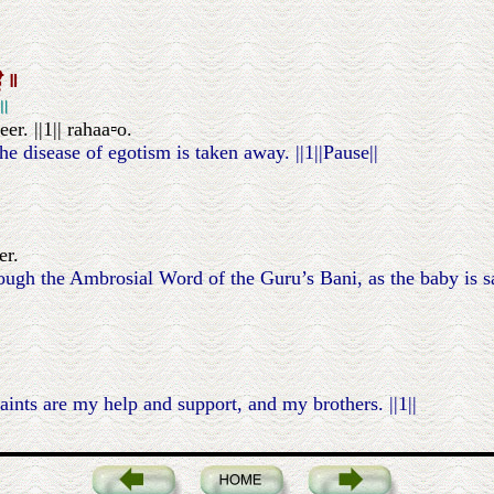
ਉ
॥
 ॥
r. ||1|| rahaa▫o.
e disease of egotism is taken away. ||1||Pause||
er.
rough the Ambrosial Word of the Guru’s Bani, as the baby is sa
ints are my help and support, and my brothers. ||1||