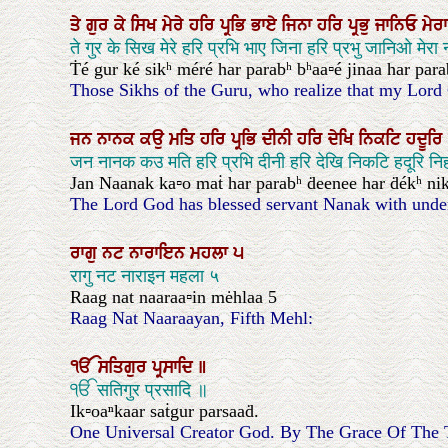
ਤੇ
ਗੁਰ
ਕੇ
ਸਿਖ
ਮੇਰੇ
ਹਰਿ
ਪ੍ਰਭਿ
ਭਾਏ
ਜਿਨਾ
ਹਰਿ
ਪ੍ਰਭੁ
ਜਾਨਿਓ
ਮੇਰ
ते गुर के सिख मेरे हरि प्रभि भाए जिना हरि प्रभु जानिओ मेरा
Ṫé gur ké sikʰ méré har parabʰ bʰaa▫é jinaa har para
Those Sikhs of the Guru, who realize that my Lord
ਜਨ
ਨਾਨਕ
ਕਉ
ਮਤਿ
ਹਰਿ
ਪ੍ਰਭਿ
ਦੀਨੀ
ਹਰਿ
ਦੇਖਿ
ਨਿਕਟਿ
ਹਦੂਰਿ
जन नानक कउ मति हरि प्रभि दीनी हरि देखि निकटि हदूरि
Jan Naanak ka▫o maṫ har parabʰ ḋeenee har ḋékʰ nikat 
The Lord God has blessed servant Nanak with understa
ਰਾਗੁ
ਨਟ
ਨਾਰਾਇਨ
ਮਹਲਾ
੫
रागु नट नाराइन महला ५
Raag nat naaraa▫in mėhlaa 5
Raag Nat Naaraayan, Fifth Mehl:
ੴ
ਸਤਿਗੁਰ
ਪ੍ਰਸਾਦਿ
॥
ੴ सतिगुर प्रसादि ॥
Ik▫oaⁿkaar saṫgur parsaaḋ.
One Universal Creator God. By The Grace Of The 