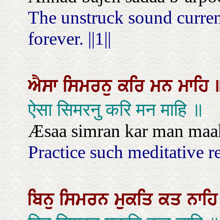
The unstruck sound current
forever. ||1||
ਐਸਾ
ਸਿਮਰਨੁ
ਕਰਿ
ਮਨ
ਮਾਹਿ
ऐसा सिमरनु करि मन माहि ॥
Æsaa simran kar man maa
Practice such meditative 
ਬਿਨੁ
ਸਿਮਰਨ
ਮੁਕਤਿ
ਕਤ
ਨਾਹ