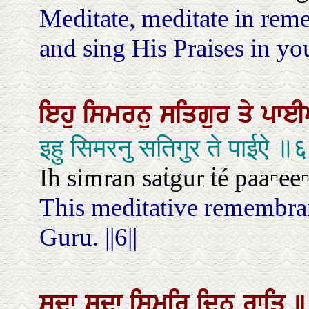
Meditate, meditate in rem
and sing His Praises in yo
ਇਹੁ
ਸਿਮਰਨੁ
ਸਤਿਗੁਰ
ਤੇ
ਪਾ
इहु सिमरनु सतिगुर ते पाईऐ ॥
Ih simran saṫgur ṫé paa▫ee▫æ
This meditative remembran
Guru. ||6||
ਸਦਾ
ਸਦਾ
ਸਿਮਰਿ
ਦਿਨੁ
ਰਾਤਿ
॥