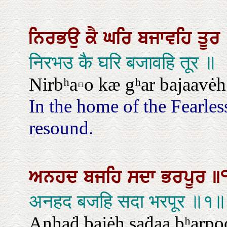
ਨਿਰਭਉ
ਕੈ
ਘਰਿ
ਬਜਾਵਹਿ
ਤੂਰ
निरभउ कै घरि बजावहि तूर ॥
Nirbʰa▫o kæ gʰar bajaavėh 
In the home of the Fearless
resound.
ਅਨਹਦ
ਬਜਹਿ
ਸਦਾ
ਭਰਪੂਰ
॥
अनहद बजहि सदा भरपूर ॥१॥
Anhaḋ bajėh saḋaa bʰarpoor