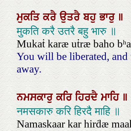
ਮੁਕਤਿ
ਕਰੈ
ਉਤਰੈ
ਬਹੁ
ਭਾਰੁ
॥
मुकति करै उतरै बहु भारु ॥
Mukaṫ karæ uṫræ baho bʰa
You will be liberated, and 
away.
ਨਮਸਕਾਰੁ
ਕਰਿ
ਹਿਰਦੈ
ਮਾਹਿ
॥
नमसकारु करि हिरदै माहि ॥
Namaskaar kar hirḋæ maah