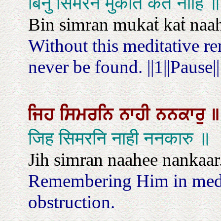
बिनु सिमरन मुकति कत नाहि 
Bin simran mukaṫ kaṫ naahi.
Without this meditative re
never be found. ||1||Pause||
ਜਿਹ
ਸਿਮਰਨਿ
ਨਾਹੀ
ਨਨਕਾਰੁ
॥
जिह सिमरनि नाही ननकारु ॥
Jih simran naahee nankaar
Remembering Him in medit
obstruction.