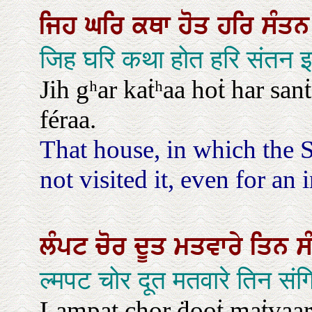
ਜਿਹ
ਘਰਿ
ਕਥਾ
ਹੋਤ
ਹਰਿ
ਸੰਤ
जिह घरि कथा होत हरि संतन इ
Jih gʰar kaṫʰaa hoṫ har s
féraa.
That house, in which the S
not visited it, even for an i
ਲੰਪਟ
ਚੋਰ
ਦੂਤ
ਮਤਵਾਰੇ
ਤਿਨ
ਸ
ल्मपट चोर दूत मतवारे तिन सं
Lampat chor ḋooṫ maṫvaaré 