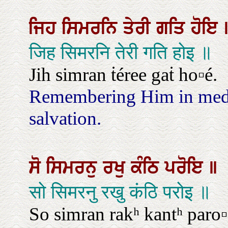
ਜਿਹ
ਸਿਮਰਨਿ
ਤੇਰੀ
ਗਤਿ
ਹੋਇ
जिह सिमरनि तेरी गति होइ ॥
Jih simran ṫéree gaṫ ho▫é.
Remembering Him in medit
salvation.
ਸੋ
ਸਿਮਰਨੁ
ਰਖੁ
ਕੰਠਿ
ਪਰੋਇ
॥
सो सिमरनु रखु कंठि परोइ ॥
So simran rakʰ kantʰ paro▫