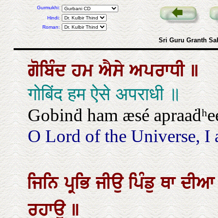
Gurmukhi:
Hindi:
Roman:
Sri Guru Granth Sa
ਗੋਬਿੰਦ
ਹਮ
ਐਸੇ
ਅਪਰਾਧੀ
॥
गोबिंद हम ऐसे अपराधी ॥
Gobinḋ ham æsé apraaḋʰe
O Lord of the Universe, I 
ਜਿਨਿ
ਪ੍ਰਭਿ
ਜੀਉ
ਪਿੰਡੁ
ਥਾ
ਦੀ
ਰਹਾਉ
॥