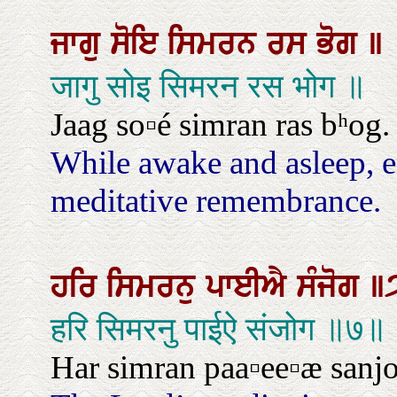
ਜਾਗੁ
ਸੋਇ
ਸਿਮਰਨ
ਰਸ
ਭੋਗ
॥
जागु सोइ सिमरन रस भोग ॥
Jaag so▫é simran ras bʰog.
While awake and asleep, en
meditative remembrance.
ਹਰਿ
ਸਿਮਰਨੁ
ਪਾਈਐ
ਸੰਜੋਗ
॥
हरि सिमरनु पाईऐ संजोग ॥७॥
Har simran paa▫ee▫æ sanjog