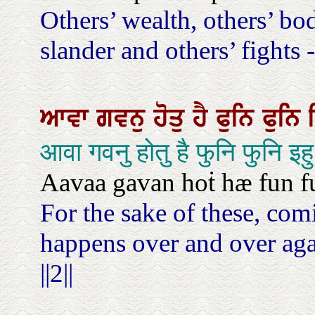
Others’ wealth, others’ bod
slander and others’ fights 
ਆਵਾ
ਗਵਨੁ
ਹੋਤੁ
ਹੈ
ਫੁਨਿ
ਫੁਨਿ
आवा गवनु होतु है फुनि फुनि इह
Aavaa gavan hoṫ hæ fun fun
For the sake of these, com
happens over and over agai
||2||