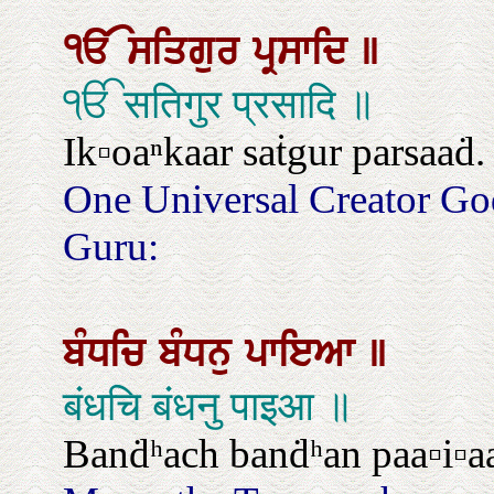
ੴ
ਸਤਿਗੁਰ
ਪ੍ਰਸਾਦਿ
॥
ੴ सतिगुर प्रसादि ॥
Ik▫oaⁿkaar saṫgur parsaaḋ.
One Universal Creator Go
Guru:
ਬੰਧਚਿ
ਬੰਧਨੁ
ਪਾਇਆ
॥
बंधचि बंधनु पाइआ ॥
Banḋʰach banḋʰan paa▫i▫a