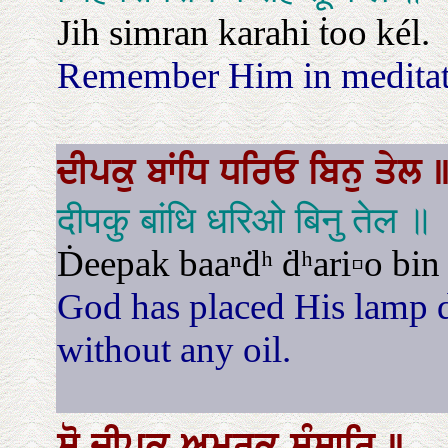
Jih simran karahi ṫoo kél.
Remember Him in meditati
ਦੀਪਕੁ
ਬਾਂਧਿ
ਧਰਿਓ
ਬਿਨੁ
ਤੇਲ
दीपकु बांधि धरिओ बिनु तेल ॥
Ḋeepak baaⁿḋʰ ḋʰari▫o bin 
God has placed His lamp 
without any oil.
ਸੋ
ਦੀਪਕੁ
ਅਮਰਕੁ
ਸੰਸਾਰਿ
॥