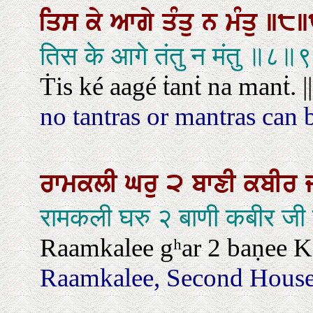
ਤਿਸ
ਕੇ
ਆਗੇ
ਤੰਤੁ
ਨ
ਮੰਤੁ
॥੮॥
तिस के आगे तंतु न मंतु ॥८॥
Ṫis ké aagé ṫanṫ na manṫ. ||8
no tantras or mantras can b
ਰਾਮਕਲੀ
ਘਰੁ
੨
ਬਾਣੀ
ਕਬੀਰ
रामकली घरु २ बाणी कबीर जी
Raamkalee gʰar 2 baṇee K
Raamkalee, Second House