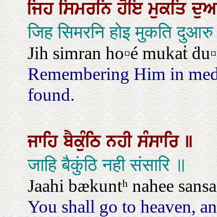
ਜਿਹ
ਸਿਮਰਨਿ
ਹੋਇ
ਮੁਕਤਿ
ਦੁ
जिह सिमरनि होइ मुकति दुआरु
Jih simran ho▫é mukaṫ ḋu▫
Remembering Him in medita
found.
ਜਾਹਿ
ਬੈਕੁੰਠਿ
ਨਹੀ
ਸੰਸਾਰਿ
॥
जाहि बैकुंठि नही संसारि ॥
Jaahi bækuntʰ nahee sansa
You shall go to heaven, and