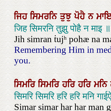
ਜਿਹ
ਸਿਮਰਨਿ
ਤੁਝੁ
ਪੋਹੈ
ਨ
ਮਾ
जिह सिमरनि तुझु पोहै न माइ ॥
Jih simran ṫujʰ pohæ na m
Remembering Him in medit
you.
ਸਿਮਰਿ
ਸਿਮਰਿ
ਹਰਿ
ਹਰਿ
ਮਨਿ
सिमरि सिमरि हरि हरि मनि गाई
Simar simar har har man g