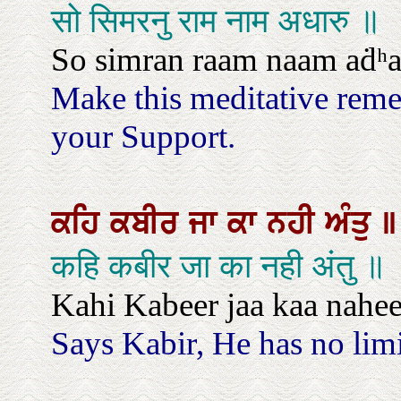
सो सिमरनु राम नाम अधारु ॥
So simran raam naam aḋʰa
Make this meditative rem
your Support.
ਕਹਿ
ਕਬੀਰ
ਜਾ
ਕਾ
ਨਹੀ
ਅੰਤੁ
॥
कहि कबीर जा का नही अंतु ॥
Kahi Kabeer jaa kaa nahee
Says Kabir, He has no limi