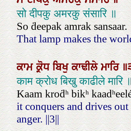
सो दीपकु अमरकु संसारि ॥
So ḋeepak amrak sansaar.
That lamp makes the worl
ਕਾਮ
ਕ੍ਰੋਧ
ਬਿਖੁ
ਕਾਢੀਲੇ
ਮਾਰਿ
॥
काम क्रोध बिखु काढीले मारि
Kaam kroḋʰ bikʰ kaadʰeelé 
it conquers and drives out
anger. ||3||