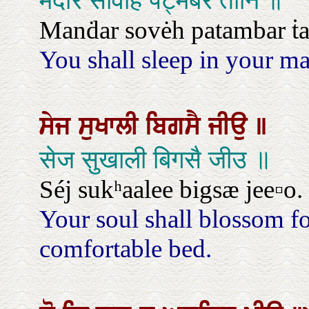
मंदरि सोवहि पट्मबर तानि ॥
Manḋar sovėh patambar ṫa
You shall sleep in your man
ਸੇਜ
ਸੁਖਾਲੀ
ਬਿਗਸੈ
ਜੀਉ
॥
सेज सुखाली बिगसै जीउ ॥
Séj sukʰaalee bigsæ jee▫o.
Your soul shall blossom fo
comfortable bed.