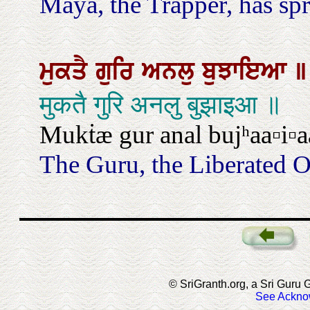
Maya, the Trapper, has spr
ਮੁਕਤੈ
ਗੁਰਿ
ਅਨਲੁ
ਬੁਝਾਇਆ
॥
मुकतै गुरि अनलु बुझाइआ ॥
Mukṫæ gur anal bujʰaa▫i▫a
The Guru, the Liberated On
© SriGranth.org, a Sri Guru G
See Ackno