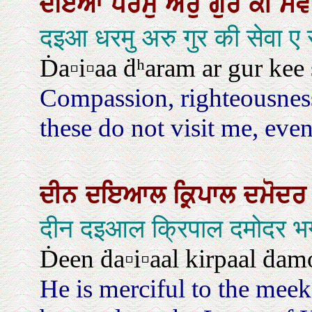
ਦਇਆ
ਧਰਮੁ
ਅਰੁ
ਗੁਰ
ਕੀ
ਸੇ
दइआ धरमु अरु गुर की सेवा ए
Ḋa▫i▫aa ḋʰaram ar gur kee s
Compassion, righteousness
these do not visit me, even
ਦੀਨ
ਦਇਆਲ
ਕ੍ਰਿਪਾਲ
ਦਮੋਦ
दीन दइआल क्रिपाल दमोदर भग
Ḋeen ḋa▫i▫aal kirpaal ḋam
He is merciful to the mee