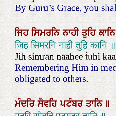
By Guru’s Grace, you shall 
ਜਿਹ
ਸਿਮਰਨਿ
ਨਾਹੀ
ਤੁਹਿ
ਕਾਨ
जिह सिमरनि नाही तुहि कानि ॥
Jih simran naahee ṫuhi kaa
Remembering Him in medit
obligated to others.
ਮੰਦਰਿ
ਸੋਵਹਿ
ਪਟੰਬਰ
ਤਾਨਿ
॥