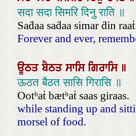
सदा सदा सिमरि दिनु राति ॥
Saḋaa saḋaa simar ḋin raaṫ
Forever and ever, rememb
ਊਠਤ
ਬੈਠਤ
ਸਾਸਿ
ਗਿਰਾਸਿ
॥
ऊठत बैठत सासि गिरासि ॥
Ootʰaṫ bætʰaṫ saas giraas.
while standing up and sit
morsel of food.