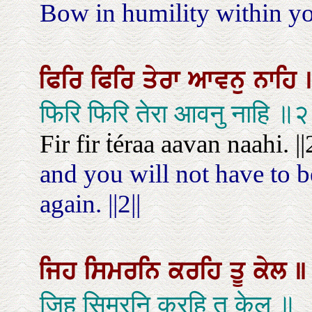
Bow in humility within yo
ਫਿਰਿ
ਫਿਰਿ
ਤੇਰਾ
ਆਵਨੁ
ਨਾਹਿ
फिरि फिरि तेरा आवनु नाहि ॥
Fir fir ṫéraa aavan naahi. ||2
and you will not have to b
again. ||2||
ਜਿਹ
ਸਿਮਰਨਿ
ਕਰਹਿ
ਤੂ
ਕੇਲ
॥
जिह सिमरनि करहि तू केल ॥