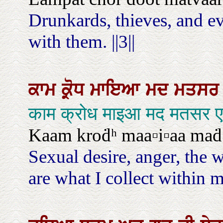
Drunkards, thieves, and ev
with them. ||3||
ਕਾਮ
ਕ੍ਰੋਧ
ਮਾਇਆ
ਮਦ
ਮਤਸ
काम क्रोध माइआ मद मतसर ए स
Kaam kroḋʰ maa▫i▫aa maḋ
Sexual desire, anger, the 
are what I collect within m