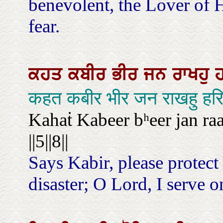
benevolent, the Lover of H
fear.
ਕਹਤ
ਕਬੀਰ
ਭੀਰ
ਜਨ
ਰਾਖਹੁ
कहत कबीर भीर जन राखहु हरि
Kahaṫ Kabeer bʰeer jan ra
||5||8||
Says Kabir, please protec
disaster; O Lord, I serve on