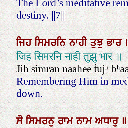
The Lord’s meditative re
destiny. ||7||
ਜਿਹ
ਸਿਮਰਨਿ
ਨਾਹੀ
ਤੁਝੁ
ਭਾਰ
जिह सिमरनि नाही तुझु भार ॥
Jih simran naahee ṫujʰ bʰaa
Remembering Him in medit
down.
ਸੋ
ਸਿਮਰਨੁ
ਰਾਮ
ਨਾਮ
ਅਧਾਰੁ
॥