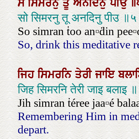
ਸੋ
ਸਿਮਰਨੁ
ਤੂ
ਅਨਦਿਨੁ
ਪੀਉ
॥
सो सिमरनु तू अनदिनु पीउ ॥
So simran ṫoo an▫ḋin pee▫o.
So, drink this meditative 
ਜਿਹ
ਸਿਮਰਨਿ
ਤੇਰੀ
ਜਾਇ
ਬਲ
जिह सिमरनि तेरी जाइ बलाइ ॥
Jih simran ṫéree jaa▫é bala
Remembering Him in medit
depart.