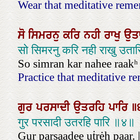
Wear that meditative reme
ਸੋ
ਸਿਮਰਨੁ
ਕਰਿ
ਨਹੀ
ਰਾਖੁ
ਉਤ
सो सिमरनु करि नही राखु उतार
So simran kar nahee raakʰ 
Practice that meditative r
ਗੁਰ
ਪਰਸਾਦੀ
ਉਤਰਹਿ
ਪਾਰਿ
॥
गुर परसादी उतरहि पारि ॥४॥
Gur parsaadee uṫrėh paar. ||