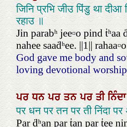
जिनि प्रभि जीउ पिंडु था दी
रहाउ ॥
Jin parabʰ jee▫o pind ṫʰaa 
nahee saaḋʰee. ||1|| rahaa▫o
God gave me body and soul
loving devotional worship 
ਪਰ
ਧਨ
ਪਰ
ਤਨ
ਪਰ
ਤੀ
ਨਿੰਦ
पर धन पर तन पर ती निंदा पर 
Par ḋʰan par ṫan par ṫee n