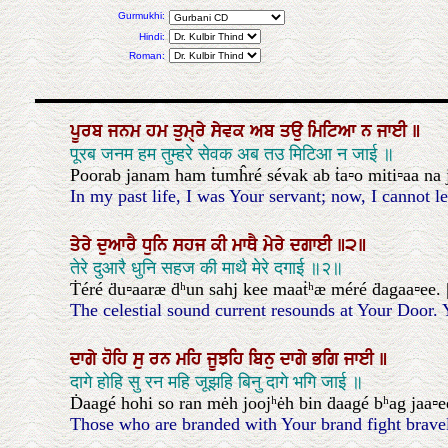
Gurmukhi:
Hindi:
Roman:
ਪੂਰਬ
ਜਨਮ
ਹਮ
ਤੁਮੑਰੇ
ਸੇਵਕ
ਅਬ
ਤਉ
ਮਿਟਿਆ
ਨ
ਜਾਈ
॥
पूरब जनम हम तुम्हरे सेवक अब तउ मिटिआ न जाई ॥
Poorab janam ham ṫumĥré sévak ab ṫa▫o miti▫aa na 
In my past life, I was Your servant; now, I cannot l
ਤੇਰੇ
ਦੁਆਰੈ
ਧੁਨਿ
ਸਹਜ
ਕੀ
ਮਾਥੈ
ਮੇਰੇ
ਦਗਾਈ
॥੨॥
तेरे दुआरै धुनि सहज की माथै मेरे दगाई ॥२॥
Ṫéré ḋu▫aaræ ḋʰun sahj kee maaṫʰæ méré ḋagaa▫ee. |
The celestial sound current resounds at Your Door. 
ਦਾਗੇ
ਹੋਹਿ
ਸੁ
ਰਨ
ਮਹਿ
ਜੂਝਹਿ
ਬਿਨੁ
ਦਾਗੇ
ਭਗਿ
ਜਾਈ
॥
दागे होहि सु रन महि जूझहि बिनु दागे भगि जाई ॥
Ḋaagé hohi so ran mėh joojʰėh bin ḋaagé bʰag jaa▫e
Those who are branded with Your brand fight bravel