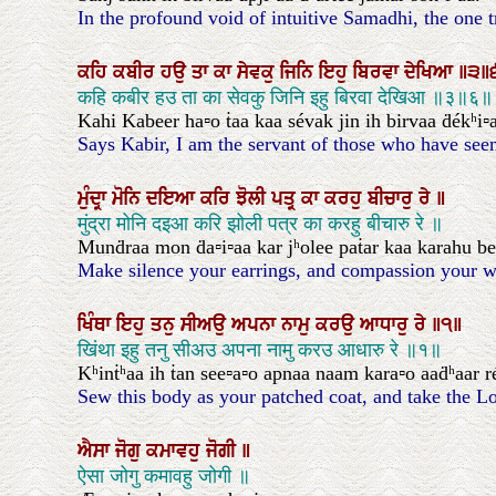
In the profound void of intuitive Samadhi, the one t
ਕਹਿ
ਕਬੀਰ
ਹਉ
ਤਾ
ਕਾ
ਸੇਵਕੁ
ਜਿਨਿ
ਇਹੁ
ਬਿਰਵਾ
ਦੇਖਿਆ
॥੩॥
कहि कबीर हउ ता का सेवकु जिनि इहु बिरवा देखिआ ॥३॥६॥
Kahi Kabeer ha▫o ṫaa kaa sévak jin ih birvaa ḋékʰi▫aa.
Says Kabir, I am the servant of those who have seen th
ਮੁੰਦ੍ਰਾ
ਮੋਨਿ
ਦਇਆ
ਕਰਿ
ਝੋਲੀ
ਪਤ੍ਰ
ਕਾ
ਕਰਹੁ
ਬੀਚਾਰੁ
ਰੇ
॥
मुंद्रा मोनि दइआ करि झोली पत्र का करहु बीचारु रे ॥
Munḋraa mon ḋa▫i▫aa kar jʰolee paṫar kaa karahu be
Make silence your earrings, and compassion your wa
ਖਿੰਥਾ
ਇਹੁ
ਤਨੁ
ਸੀਅਉ
ਅਪਨਾ
ਨਾਮੁ
ਕਰਉ
ਆਧਾਰੁ
ਰੇ
॥੧॥
खिंथा इहु तनु सीअउ अपना नामु करउ आधारु रे ॥१॥
Kʰinṫʰaa ih ṫan see▫a▫o apnaa naam kara▫o aaḋʰaar ré.
Sew this body as your patched coat, and take the Lo
ਐਸਾ
ਜੋਗੁ
ਕਮਾਵਹੁ
ਜੋਗੀ
॥
ऐसा जोगु कमावहु जोगी ॥