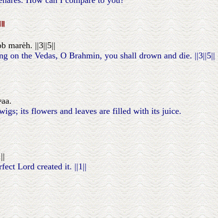
enares. How can I compare to you?
੫॥
marėh. ||3||5||
g on the Vedas, O Brahmin, you shall drown and die. ||3||5||
▫aa.
igs; its flowers and leaves are filled with its juice.
||
ct Lord created it. ||1||