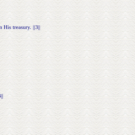
His treasury. ||3||
||