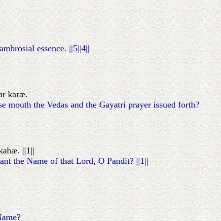
mbrosial essence. ||5||4||
ar karæ.
 mouth the Vedas and the Gayatri prayer issued forth?
ahæ. ||1||
ant the Name of that Lord, O Pandit? ||1||
 Name?