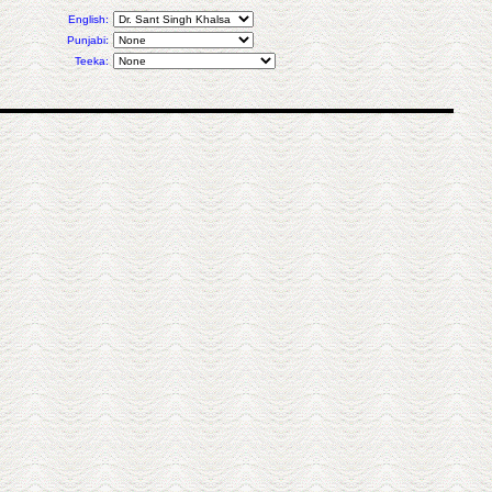
English:
Punjabi:
Teeka: