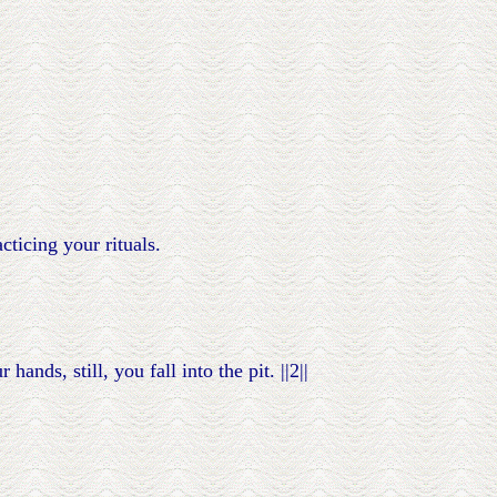
cticing your rituals.
ds, still, you fall into the pit. ||2||