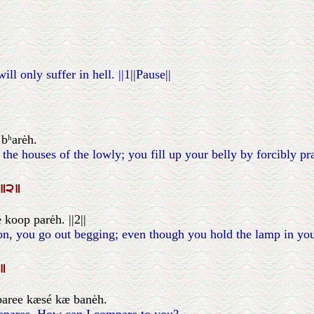
l only suffer in hell. ||1||Pause||
bʰarėh.
he houses of the lowly; you fill up your belly by forcibly pra
॥੨॥
koop parėh. ||2||
, you go out begging; even though you hold the lamp in your han
॥
baree kæsé kæ banėh.