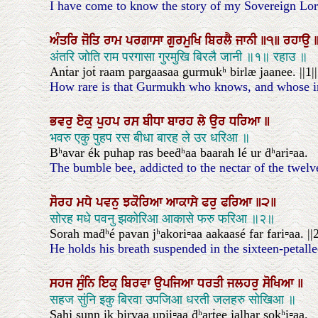
I have come to know the story of my Sovereign Lor
ਅੰਤਰਿ
ਜੋਤਿ
ਰਾਮ
ਪਰਗਾਸਾ
ਗੁਰਮੁਖਿ
ਬਿਰਲੈ
ਜਾਨੀ
॥੧॥
ਰਹਾਉ
अंतरि जोति राम परगासा गुरमुखि बिरलै जानी ॥१॥ रहाउ ॥
Anṫar joṫ raam pargaasaa gurmukʰ birlæ jaanee. ||1||
How rare is that Gurmukh who knows, and whose inne
ਭਵਰੁ
ਏਕੁ
ਪੁਹਪ
ਰਸ
ਬੀਧਾ
ਬਾਰਹ
ਲੇ
ਉਰ
ਧਰਿਆ
॥
भवरु एकु पुहप रस बीधा बारह ले उर धरिआ ॥
Bʰavar ék puhap ras beeḋʰaa baarah lé ur ḋʰari▫aa.
The bumble bee, addicted to the nectar of the twelve-
ਸੋਰਹ
ਮਧੇ
ਪਵਨੁ
ਝਕੋਰਿਆ
ਆਕਾਸੇ
ਫਰੁ
ਫਰਿਆ
॥੨॥
सोरह मधे पवनु झकोरिआ आकासे फरु फरिआ ॥२॥
Sorah maḋʰé pavan jʰakori▫aa aakaasé far fari▫aa. ||2
He holds his breath suspended in the sixteen-petalled
ਸਹਜ
ਸੁੰਨਿ
ਇਕੁ
ਬਿਰਵਾ
ਉਪਜਿਆ
ਧਰਤੀ
ਜਲਹਰੁ
ਸੋਖਿਆ
॥
सहज सुंनि इकु बिरवा उपजिआ धरती जलहरु सोखिआ ॥
Sahj sunn ik birvaa upji▫aa ḋʰarṫee jalhar sokʰi▫aa.