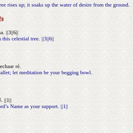
ree rises up; it soaks up the water of desire from the ground.
੬॥
 ||3||6||
is celestial tree. ||3||6||
echaar ré.
llet; let meditation be your begging bowl.
 ||1||
rd’s Name as your support. ||1||