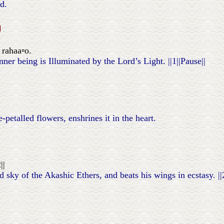
d.
॥
 rahaa▫o.
r being is Illuminated by the Lord’s Light. ||1||Pause||
petalled flowers, enshrines it in the heart.
||
 sky of the Akashic Ethers, and beats his wings in ecstasy. ||2