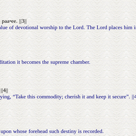
paa▫ee. ||3||
e of devotional worship to the Lord. The Lord places him in 
editation it becomes the supreme chamber.
|4||
ng, “Take this commodity; cherish it and keep it secure”. ||4
t, upon whose forehead such destiny is recorded.