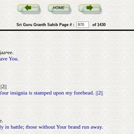
Sri Guru Granth Sahib Page # :
of 1430
jaa▫ee.
eave You.
|2||
Your insignia is stamped upon my forehead. ||2||
e.
y in battle; those without Your brand run away.