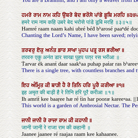
You are a Brahmin, and I am only a weaver from B
ਹਮਰੇ
ਰਾਮ
ਨਾਮ
ਕਹਿ
ਉਬਰੇ
ਬੇਦ
ਭਰੋਸੇ
ਪਾਂਡੇ
ਡੂਬਿ
ਮਰਹਿ
॥੩॥
हमरे राम नाम कहि उबरे बेद भरोसे पांडे डूबि मरहि ॥३॥५॥
Hamré raam naam kahi ubré béḋ bʰarosé paaⁿdé doob 
Chanting the Lord’s Name, I have been saved; relyin
ਤਰਵਰੁ
ਏਕੁ
ਅਨੰਤ
ਡਾਰ
ਸਾਖਾ
ਪੁਹਪ
ਪਤ੍ਰ
ਰਸ
ਭਰੀਆ
॥
तरवरु एकु अनंत डार साखा पुहप पत्र रस भरीआ ॥
Ṫarvar ék ananṫ daar saakʰaa puhap paṫar ras bʰaree
There is a single tree, with countless branches and tw
ਇਹ
ਅੰਮ੍ਰਿਤ
ਕੀ
ਬਾੜੀ
ਹੈ
ਰੇ
ਤਿਨਿ
ਹਰਿ
ਪੂਰੈ
ਕਰੀਆ
॥੧॥
इह अमृत की बाड़ी है रे तिनि हरि पूरै करीआ ॥१॥
Ih amriṫ kee baaṛee hæ ré ṫin har pooræ karee▫aa. ||1
This world is a garden of Ambrosial Nectar. The Perfe
ਜਾਨੀ
ਜਾਨੀ
ਰੇ
ਰਾਜਾ
ਰਾਮ
ਕੀ
ਕਹਾਨੀ
॥
जानी जानी रे राजा राम की कहानी ॥
Jaanee jaanee ré raajaa raam kee kahaanee.