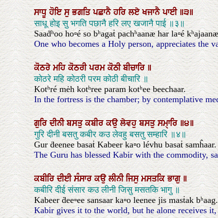
ਸਾਧੂ
ਹੋਇ
ਸੁ
ਭਗਤਿ
ਪਛਾਨੈ
ਹਰਿ
ਲਏ
ਖਜਾਨੈ
ਪਾਈ
॥੩॥
साधू होइ सु भगति पछानै हरि लए खजानै पाई ॥३॥
Saaḋʰoo ho▫é so bʰagaṫ pachʰaanæ har la▫é kʰajaanæ 
One who becomes a Holy person, appreciates the valu
ਕੋਠਰੇ
ਮਹਿ
ਕੋਠਰੀ
ਪਰਮ
ਕੋਠੀ
ਬੀਚਾਰਿ
॥
कोठरे महि कोठरी परम कोठी बीचारि ॥
Kotʰré mėh kotʰree param kotʰee beechaar.
In the fortress is the chamber; by contemplative m
ਗੁਰਿ
ਦੀਨੀ
ਬਸਤੁ
ਕਬੀਰ
ਕਉ
ਲੇਵਹੁ
ਬਸਤੁ
ਸਮੑਾਰਿ
॥੪॥
गुरि दीनी बसतु कबीर कउ लेवहु बसतु सम्हारि ॥४॥
Gur ḋeenee basaṫ Kabeer ka▫o lévhu basaṫ samĥaar. |
The Guru has blessed Kabir with the commodity, sayi
ਕਬੀਰਿ
ਦੀਈ
ਸੰਸਾਰ
ਕਉ
ਲੀਨੀ
ਜਿਸੁ
ਮਸਤਕਿ
ਭਾਗੁ
॥
कबीरि दीई संसार कउ लीनी जिसु मसतकि भागु ॥
Kabeer ḋee▫ee sansaar ka▫o leenee jis masṫak bʰaag.
Kabir gives it to the world, but he alone receives i