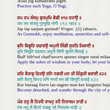
Æsaa jog kamaavahu jogee.
Practice such Yoga, O Yogi.
ਜਪ
ਤਪ
ਸੰਜਮੁ
ਗੁਰਮੁਖਿ
ਭੋਗੀ
॥੧॥
ਰਹਾਉ
॥
जप तप संजमु गुरमुखि भोगी ॥१॥ रहाउ ॥
Jap ṫap sanjam gurmukʰ bʰogee. ||1|| rahaa▫o.
As Gurmukh, enjoy meditation, austerities and self-di
ਬੁਧਿ
ਬਿਭੂਤਿ
ਚਢਾਵਉ
ਅਪੁਨੀ
ਸਿੰਗੀ
ਸੁਰਤਿ
ਮਿਲਾਈ
॥
बुधि बिभूति चढावउ अपुनी सिंगी सुरति मिलाई ॥
Buḋʰ bibʰooṫ chadʰaava▫o apunee singee suraṫ milaa
Apply the ashes of wisdom to your body; let your h
ਕਰਿ
ਬੈਰਾਗੁ
ਫਿਰਉ
ਤਨਿ
ਨਗਰੀ
ਮਨ
ਕੀ
ਕਿੰਗੁਰੀ
ਬਜਾਈ
॥੨॥
करि बैरागु फिरउ तनि नगरी मन की किंगुरी बजाई ॥२॥
Kar bæraag fira▫o ṫan nagree man kee kinguree bajaa▫
Become detached, and wander through the city of you
ਪੰਚ
ਤਤੁ
ਲੈ
ਹਿਰਦੈ
ਰਾਖਹੁ
ਰਹੈ
ਨਿਰਾਲਮ
ਤਾੜੀ
॥
पंच ततु लै हिरदै राखहु रहै निरालम ताड़ी ॥