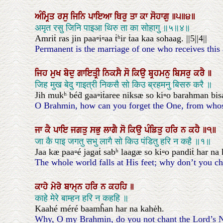
ਅੰਮ੍ਰਿਤ
ਰਸੁ
ਜਿਨਿ
ਪਾਇਆ
ਥਿਰੁ
ਤਾ
ਕਾ
ਸੋਹਾਗੁ
॥੫॥੪॥
अमृत रसु जिनि पाइआ थिरु ता का सोहागु ॥५॥४॥
Amriṫ ras jin paa▫i▫aa ṫʰir ṫaa kaa sohaag. ||5||4||
Permanent is the marriage of one who receives this a
ਜਿਹ
ਮੁਖ
ਬੇਦੁ
ਗਾਇਤ੍ਰੀ
ਨਿਕਸੈ
ਸੋ
ਕਿਉ
ਬ੍ਰਹਮਨੁ
ਬਿਸਰੁ
ਕਰੈ
॥
जिह मुख बेदु गाइत्री निकसै सो किउ ब्रहमनु बिसरु करै ॥
Jih mukʰ béḋ gaa▫iṫaree niksæ so ki▫o barahman bis
O Brahmin, how can you forget the One, from whose
ਜਾ
ਕੈ
ਪਾਇ
ਜਗਤੁ
ਸਭੁ
ਲਾਗੈ
ਸੋ
ਕਿਉ
ਪੰਡਿਤੁ
ਹਰਿ
ਨ
ਕਹੈ
॥੧॥
जा कै पाइ जगतु सभु लागै सो किउ पंडितु हरि न कहै ॥१॥
Jaa kæ paa▫é jagaṫ sabʰ laagæ so ki▫o pandiṫ har na k
The whole world falls at His feet; why don’t you ch
ਕਾਹੇ
ਮੇਰੇ
ਬਾਮੑਨ
ਹਰਿ
ਨ
ਕਹਹਿ
॥
काहे मेरे बाम्हन हरि न कहहि ॥
Kaahé méré baamĥan har na kahėh.
Why, O my Brahmin, do you not chant the Lord’s