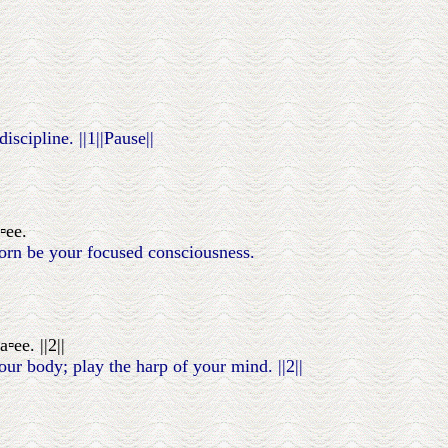
scipline. ||1||Pause||
▫ee.
orn be your focused consciousness.
ee. ||2||
r body; play the harp of your mind. ||2||