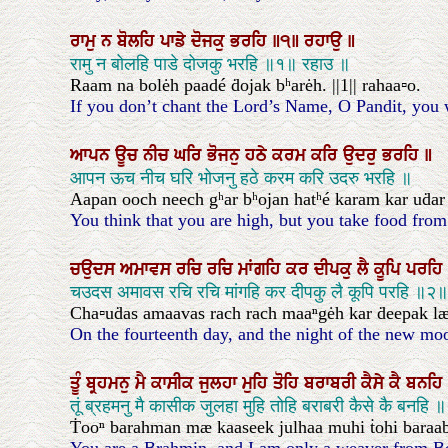
ਰਾਮੁ
ਨ
ਬੋਲਹਿ
ਪਾਡੇ
ਦੋਜਕੁ
ਭਰਹਿ
॥੧॥
ਰਹਾਉ
॥
रामु न बोलहि पाडे दोजकु भरहि ॥१॥ रहाउ ॥
Raam na bolėh paadé ḋojak bʰarėh. ||1|| rahaa▫o.
If you don’t chant the Lord’s Name, O Pandit, you wil
ਆਪਨ
ਊਚ
ਨੀਚ
ਘਰਿ
ਭੋਜਨੁ
ਹਠੇ
ਕਰਮ
ਕਰਿ
ਉਦਰੁ
ਭਰਹਿ
॥
आपन ऊच नीच घरि भोजनु हठे करम करि उदरु भरहि ॥
Aapan ooch neech gʰar bʰojan hatʰé karam kar uḋar 
You think that you are high, but you take food from t
ਚਉਦਸ
ਅਮਾਵਸ
ਰਚਿ
ਰਚਿ
ਮਾਂਗਹਿ
ਕਰ
ਦੀਪਕੁ
ਲੈ
ਕੂਪਿ
ਪਰਹਿ
चउदस अमावस रचि रचि मांगहि कर दीपकु लै कूपि परहि ॥२॥
Cha▫uḋas amaavas rach rach maaⁿgėh kar ḋeepak læ 
On the fourteenth day, and the night of the new moon
ਤੂੰ
ਬ੍ਰਹਮਨੁ
ਮੈ
ਕਾਸੀਕ
ਜੁਲਹਾ
ਮੁਹਿ
ਤੋਹਿ
ਬਰਾਬਰੀ
ਕੈਸੇ
ਕੈ
ਬਨਹਿ
तूं ब्रहमनु मै कासीक जुलहा मुहि तोहि बराबरी कैसे कै बनहि ॥
Ṫooⁿ barahman mæ kaaseek julhaa muhi ṫohi baraa