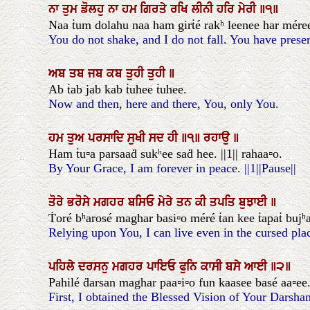
ਨਾ
ਤੁਮ
ਡੋਲਹੁ
ਨਾ
ਹਮ
ਗਿਰਤੇ
ਰਖਿ
ਲੀਨੀ
ਹਰਿ
ਮੇਰੀ
॥੧॥
Naa ṫum dolahu naa ham girṫé rakʰ leenee har méree.
You do not shake, and I do not fall. You have preser
ਅਬ
ਤਬ
ਜਬ
ਕਬ
ਤੁਹੀ
ਤੁਹੀ
॥
Ab ṫab jab kab ṫuhee ṫuhee.
Now and then, here and there, You, only You.
ਹਮ
ਤੁਅ
ਪਰਸਾਦਿ
ਸੁਖੀ
ਸਦ
ਹੀ
॥੧॥
ਰਹਾਉ
॥
Ham ṫu▫a parsaaḋ sukʰee saḋ hee. ||1|| rahaa▫o.
By Your Grace, I am forever in peace. ||1||Pause||
ਤੋਰੇ
ਭਰੋਸੇ
ਮਗਹਰ
ਬਸਿਓ
ਮੇਰੇ
ਤਨ
ਕੀ
ਤਪਤਿ
ਬੁਝਾਈ
॥
Ṫoré bʰarosé maghar basi▫o méré ṫan kee ṫapaṫ bujʰa
Relying upon You, I can live even in the cursed pla
ਪਹਿਲੇ
ਦਰਸਨੁ
ਮਗਹਰ
ਪਾਇਓ
ਫੁਨਿ
ਕਾਸੀ
ਬਸੇ
ਆਈ
॥੨॥
Pahilé ḋarsan maghar paa▫i▫o fun kaasee basé aa▫ee. 
First, I obtained the Blessed Vision of Your Darshan