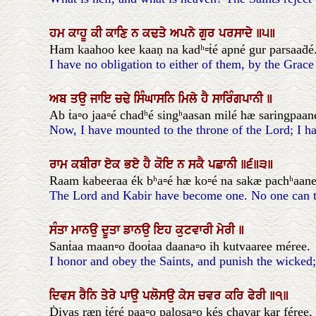
ਹਮ
ਕਾਹੂ
ਕੀ
ਕਾਣਿ
ਨ
ਕਢਤੇ
ਅਪਨੇ
ਗੁਰ
ਪਰਸਾਦੇ
॥੫॥
Ham kaahoo kee kaaṇ na kadʰ▫ṫé apné gur parsaaḋé. 
I have no obligation to either of them, by the Grace
ਅਬ
ਤਉ
ਜਾਇ
ਚਢੇ
ਸਿੰਘਾਸਨਿ
ਮਿਲੇ
ਹੈ
ਸਾਰਿੰਗਪਾਨੀ
॥
Ab ṫa▫o jaa▫é chadʰé singʰaasan milé hæ saringpaan
Now, I have mounted to the throne of the Lord; I ha
ਰਾਮ
ਕਬੀਰਾ
ਏਕ
ਭਏ
ਹੈ
ਕੋਇ
ਨ
ਸਕੈ
ਪਛਾਨੀ
॥੬॥੩॥
Raam kabeeraa ék bʰa▫é hæ ko▫é na sakæ pachʰaanee.
The Lord and Kabir have become one. No one can tell
ਸੰਤਾ
ਮਾਨਉ
ਦੂਤਾ
ਡਾਨਉ
ਇਹ
ਕੁਟਵਾਰੀ
ਮੇਰੀ
॥
Sanṫaa maan▫o ḋooṫaa daana▫o ih kutvaaree méree.
I honor and obey the Saints, and punish the wicked; 
ਦਿਵਸ
ਰੈਨਿ
ਤੇਰੇ
ਪਾਉ
ਪਲੋਸਉ
ਕੇਸ
ਚਵਰ
ਕਰਿ
ਫੇਰੀ
॥੧॥
Ḋivas ræn ṫéré paa▫o palosa▫o kés chavar kar féree. |