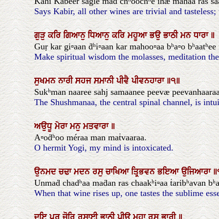
Kahi Kabeer saglé maḋ chʰoochʰé ihæ mahaa ras saach
Says Kabir, all other wines are trivial and tasteless; t
ਗੁੜੁ
ਕਰਿ
ਗਿਆਨੁ
ਧਿਆਨੁ
ਕਰਿ
ਮਹੂਆ
ਭਉ
ਭਾਠੀ
ਮਨ
ਧਾਰਾ
॥
Guṛ kar gi▫aan ḋʰi▫aan kar mahoo▫aa bʰa▫o bʰaatʰee
Make spiritual wisdom the molasses, meditation the 
ਸੁਖਮਨ
ਨਾਰੀ
ਸਹਜ
ਸਮਾਨੀ
ਪੀਵੈ
ਪੀਵਨਹਾਰਾ
॥੧॥
Sukʰman naaree sahj samaanee peevæ peevanhaaraa. 
The Shushmanaa, the central spinal channel, is intuit
ਅਉਧੂ
ਮੇਰਾ
ਮਨੁ
ਮਤਵਾਰਾ
॥
A▫oḋʰoo méraa man maṫvaaraa.
O hermit Yogi, my mind is intoxicated.
ਉਨਮਦ
ਚਢਾ
ਮਦਨ
ਰਸੁ
ਚਾਖਿਆ
ਤ੍ਰਿਭਵਨ
ਭਇਆ
ਉਜਿਆਰਾ
॥
Unmaḋ chadʰaa maḋan ras chaakʰi▫aa ṫaribʰavan bʰa▫i▫
When that wine rises up, one tastes the sublime essen
ਦੁਇ
ਪੁਰ
ਜੋਰਿ
ਰਸਾਈ
ਭਾਠੀ
ਪੀਉ
ਮਹਾ
ਰਸੁ
ਭਾਰੀ
॥