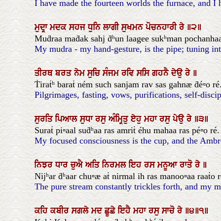
I have made the fourteen worlds the furnace, and I 
ਮੁਦ੍ਰਾ
ਮਦਕ
ਸਹਜ
ਧੁਨਿ
ਲਾਗੀ
ਸੁਖਮਨ
ਪੋਚਨਹਾਰੀ
ਰੇ
॥੨॥
Muḋraa maḋak sahj ḋʰun laagee sukʰman pochanhaare
My mudra - my hand-gesture, is the pipe; tuning into
ਤੀਰਥ
ਬਰਤ
ਨੇਮ
ਸੁਚਿ
ਸੰਜਮ
ਰਵਿ
ਸਸਿ
ਗਹਨੈ
ਦੇਉ
ਰੇ
॥
Ṫiraṫʰ baraṫ ném such sanjam rav sas gahnæ ḋé▫o ré
Pilgrimages, fasting, vows, purifications, self-disci
ਸੁਰਤਿ
ਪਿਆਲ
ਸੁਧਾ
ਰਸੁ
ਅੰਮ੍ਰਿਤੁ
ਏਹੁ
ਮਹਾ
ਰਸੁ
ਪੇਉ
ਰੇ
॥੩॥
Suraṫ pi▫aal suḋʰaa ras amriṫ éhu mahaa ras pé▫o ré. |
My focused consciousness is the cup, and the Ambrosi
ਨਿਝਰ
ਧਾਰ
ਚੁਐ
ਅਤਿ
ਨਿਰਮਲ
ਇਹ
ਰਸ
ਮਨੂਆ
ਰਾਤੋ
ਰੇ
॥
Nijʰar ḋʰaar chu▫æ aṫ nirmal ih ras manoo▫aa raaṫo r
The pure stream constantly trickles forth, and my mi
ਕਹਿ
ਕਬੀਰ
ਸਗਲੇ
ਮਦ
ਛੂਛੇ
ਇਹੈ
ਮਹਾ
ਰਸੁ
ਸਾਚੋ
ਰੇ
॥੪॥੧॥