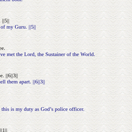
||5||
 of my Guru. ||5||
ee.
ve met the Lord, the Sustainer of the World.
 ||6||3||
 them apart. ||6||3||
this is my duty as God’s police officer.
|1||