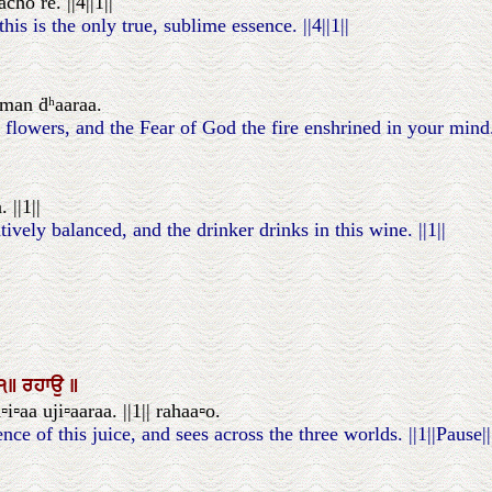
o ré. ||4||1||
his is the only true, sublime essence. ||4||1||
 man ḋʰaaraa.
flowers, and the Fear of God the fire enshrined in your mind
||1||
ively balanced, and the drinker drinks in this wine. ||1||
੧॥
ਰਹਾਉ
॥
aa uji▫aaraa. ||1|| rahaa▫o.
ce of this juice, and sees across the three worlds. ||1||Pause||