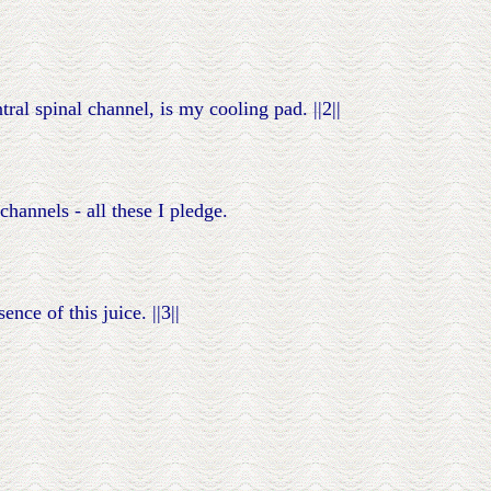
ral spinal channel, is my cooling pad. ||2||
channels - all these I pledge.
ce of this juice. ||3||