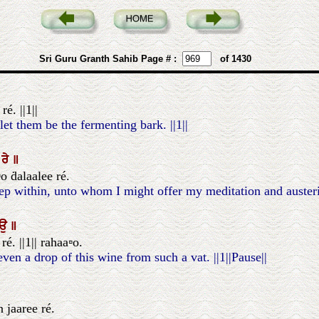
Sri Guru Granth Sahib Page # :
of 1430
é. ||1||
let them be the fermenting bark. ||1||
ੀ
ਰੇ
॥
o ḋalaalee ré.
deep within, unto whom I might offer my meditation and auster
ਾਉ
॥
. ||1|| rahaa▫o.
n a drop of this wine from such a vat. ||1||Pause||
 jaaree ré.