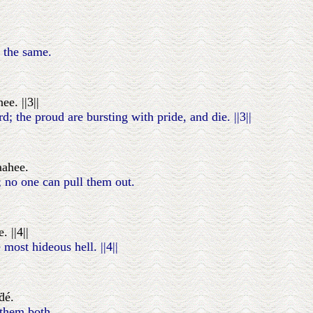
 the same.
e. ||3||
d; the proud are bursting with pride, and die. ||3||
aahee.
; no one can pull them out.
 ||4||
 most hideous hell. ||4||
ḋé.
 them both.