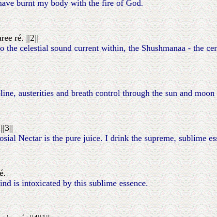
have burnt my body with the fire of God.
e ré. ||2||
 the celestial sound current within, the Shushmanaa - the cent
.
pline, austerities and breath control through the sun and moon 
|3||
al Nectar is the pure juice. I drink the supreme, sublime essen
é.
nd is intoxicated by this sublime essence.