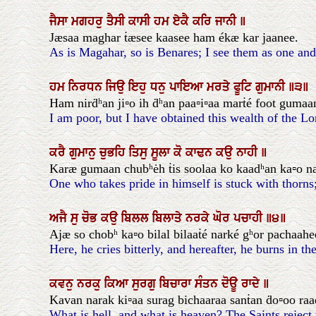
ਜੈਸਾ
ਮਗਹਰੁ
ਤੈਸੀ
ਕਾਸੀ
ਹਮ
ਏਕੈ
ਕਰਿ
ਜਾਨੀ
॥
Jæsaa maghar ṫæsee kaasee ham ékæ kar jaanee.
As is Magahar, so is Benares; I see them as one and
ਹਮ
ਨਿਰਧਨ
ਜਿਉ
ਇਹੁ
ਧਨੁ
ਪਾਇਆ
ਮਰਤੇ
ਫੂਟਿ
ਗੁਮਾਨੀ
॥੩॥
Ham nirḋʰan ji▫o ih ḋʰan paa▫i▫aa marṫé foot gumaane
I am poor, but I have obtained this wealth of the Lor
ਕਰੈ
ਗੁਮਾਨੁ
ਚੁਭਹਿ
ਤਿਸੁ
ਸੂਲਾ
ਕੋ
ਕਾਢਨ
ਕਉ
ਨਾਹੀ
॥
Karæ gumaan chubʰėh ṫis soolaa ko kaadʰan ka▫o n
One who takes pride in himself is stuck with thorns
ਅਜੈ
ਸੁ
ਚੋਭ
ਕਉ
ਬਿਲਲ
ਬਿਲਾਤੇ
ਨਰਕੇ
ਘੋਰ
ਪਚਾਹੀ
॥੪॥
Ajæ so chobʰ ka▫o bilal bilaaṫé narké gʰor pachaahee.
Here, he cries bitterly, and hereafter, he burns in the
ਕਵਨੁ
ਨਰਕੁ
ਕਿਆ
ਸੁਰਗੁ
ਬਿਚਾਰਾ
ਸੰਤਨ
ਦੋਊ
ਰਾਦੇ
॥
Kavan narak ki▫aa surag bichaaraa sanṫan ḋo▫oo raa
What is hell, and what is heaven? The Saints reject