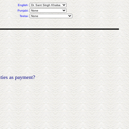
English:
Punjabi:
Teeka:
ities as payment?