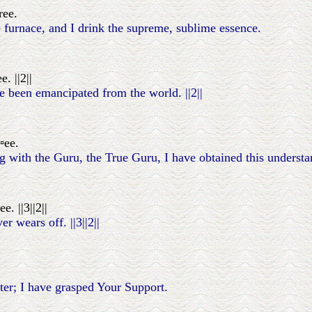
ree.
he furnace, and I drink the supreme, sublime essence.
. ||2||
e been emancipated from the world. ||2||
▫ee.
g with the Guru, the True Guru, I have obtained this understa
. ||3||2||
r wears off. ||3||2||
r; I have grasped Your Support.