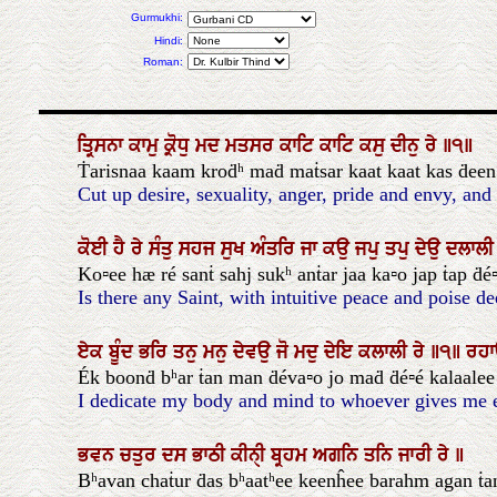
Gurmukhi:
Hindi:
Roman:
ਤ੍ਰਿਸਨਾ
ਕਾਮੁ
ਕ੍ਰੋਧੁ
ਮਦ
ਮਤਸਰ
ਕਾਟਿ
ਕਾਟਿ
ਕਸੁ
ਦੀਨੁ
ਰੇ
॥੧॥
Ṫarisnaa kaam kroḋʰ maḋ maṫsar kaat kaat kas ḋeen r
Cut up desire, sexuality, anger, pride and envy, and 
ਕੋਈ
ਹੈ
ਰੇ
ਸੰਤੁ
ਸਹਜ
ਸੁਖ
ਅੰਤਰਿ
ਜਾ
ਕਉ
ਜਪੁ
ਤਪੁ
ਦੇਉ
ਦਲਾਲ
Ko▫ee hæ ré sanṫ sahj sukʰ anṫar jaa ka▫o jap ṫap ḋé▫
Is there any Saint, with intuitive peace and poise 
ਏਕ
ਬੂੰਦ
ਭਰਿ
ਤਨੁ
ਮਨੁ
ਦੇਵਉ
ਜੋ
ਮਦੁ
ਦੇਇ
ਕਲਾਲੀ
ਰੇ
॥੧॥
ਰਹ
Ék boonḋ bʰar ṫan man ḋéva▫o jo maḋ ḋé▫é kalaalee ré
I dedicate my body and mind to whoever gives me eve
ਭਵਨ
ਚਤੁਰ
ਦਸ
ਭਾਠੀ
ਕੀਨੑੀ
ਬ੍ਰਹਮ
ਅਗਨਿ
ਤਨਿ
ਜਾਰੀ
ਰੇ
॥
Bʰavan chaṫur ḋas bʰaatʰee keenĥee barahm agan ṫan