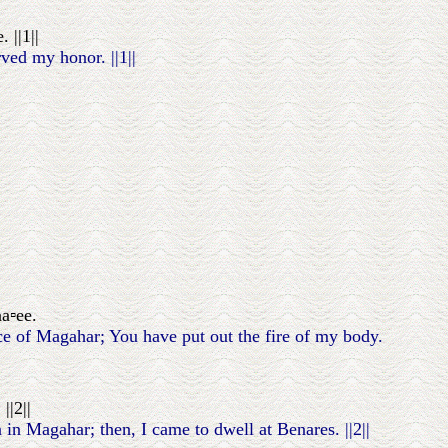
 ||1||
ved my honor. ||1||
a▫ee.
ce of Magahar; You have put out the fire of my body.
||2||
 in Magahar; then, I came to dwell at Benares. ||2||