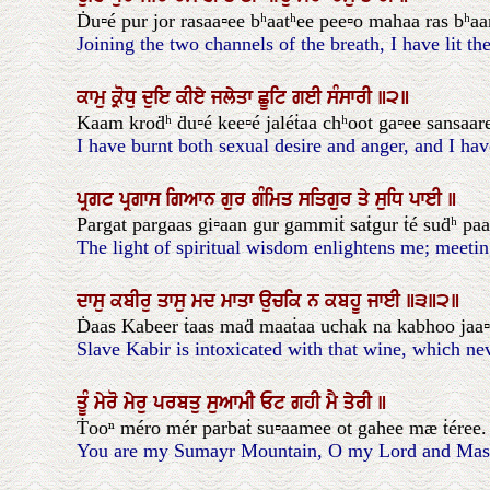
Ḋu▫é pur jor rasaa▫ee bʰaatʰee pee▫o mahaa ras bʰaa
Joining the two channels of the breath, I have lit t
ਕਾਮੁ
ਕ੍ਰੋਧੁ
ਦੁਇ
ਕੀਏ
ਜਲੇਤਾ
ਛੂਟਿ
ਗਈ
ਸੰਸਾਰੀ
॥੨॥
Kaam kroḋʰ ḋu▫é kee▫é jaléṫaa chʰoot ga▫ee sansaaree
I have burnt both sexual desire and anger, and I hav
ਪ੍ਰਗਟ
ਪ੍ਰਗਾਸ
ਗਿਆਨ
ਗੁਰ
ਗੰਮਿਤ
ਸਤਿਗੁਰ
ਤੇ
ਸੁਧਿ
ਪਾਈ
॥
Pargat pargaas gi▫aan gur gammiṫ saṫgur ṫé suḋʰ paa
The light of spiritual wisdom enlightens me; meetin
ਦਾਸੁ
ਕਬੀਰੁ
ਤਾਸੁ
ਮਦ
ਮਾਤਾ
ਉਚਕਿ
ਨ
ਕਬਹੂ
ਜਾਈ
॥੩॥੨॥
Ḋaas Kabeer ṫaas maḋ maaṫaa uchak na kabhoo jaa▫ee
Slave Kabir is intoxicated with that wine, which neve
ਤੂੰ
ਮੇਰੋ
ਮੇਰੁ
ਪਰਬਤੁ
ਸੁਆਮੀ
ਓਟ
ਗਹੀ
ਮੈ
ਤੇਰੀ
॥
Ṫooⁿ méro mér parbaṫ su▫aamee ot gahee mæ ṫéree.
You are my Sumayr Mountain, O my Lord and Maste