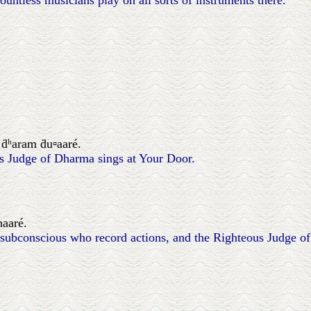
untless musicians play on all sorts of instruments there.
 ḋʰaram ḋu▫aaré.
us Judge of Dharma sings at Your Door.
haaré.
e subconscious who record actions, and the Righteous Judge o