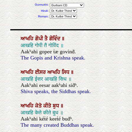
Gurmukhi:
Hindi:
Roman:
ਆਖਹਿ
ਗੋਪੀ
ਤੈ
ਗੋਵਿੰਦ
॥
आखहि गोपी तै गोविंद ॥
Aakʰahi gopee ṫæ govinḋ.
The Gopis and Krishna speak.
ਆਖਹਿ
ਈਸਰ
ਆਖਹਿ
ਸਿਧ
॥
आखहि ईसर आखहि सिध ॥
Aakʰahi eesar aakʰahi siḋʰ.
Shiva speaks, the Siddhas speak.
ਆਖਹਿ
ਕੇਤੇ
ਕੀਤੇ
ਬੁਧ
॥
आखहि केते कीते बुध ॥
Aakʰahi kéṫé keeṫé buḋʰ.
The many created Buddhas speak.