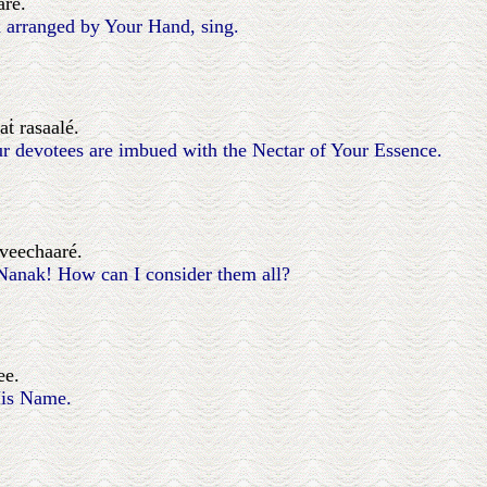
aré.
d arranged by Your Hand, sing.
aṫ rasaalé.
ur devotees are imbued with the Nectar of Your Essence.
veechaaré.
Nanak! How can I consider them all?
ee.
His Name.