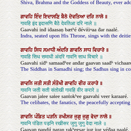
Shiva, Brahma and the Goddess of Beauty, ever ado
ਗਾਵਹਿ
ਇੰਦ
ਇਦਾਸਣਿ
ਬੈਠੇ
ਦੇਵਤਿਆ
ਦਰਿ
ਨਾਲੇ
॥
गावहि इंद इदासणि बैठे देवतिआ दरि नाले ॥
Gaavahi inḋ iḋaasaṇ bætʰé ḋéviṫi▫aa ḋar naalé.
Indra, seated upon His Throne, sings with the deitie
ਗਾਵਹਿ
ਸਿਧ
ਸਮਾਧੀ
ਅੰਦਰਿ
ਗਾਵਨਿ
ਸਾਧ
ਵਿਚਾਰੇ
॥
गावहि सिध समाधी अंदरि गावनि साध विचारे ॥
Gaavahi siḋʰ samaaḋʰee anḋar gaavan saaḋʰ vichaar
The Siddhas in Samadhi sing; the Sadhus sing in co
ਗਾਵਨਿ
ਜਤੀ
ਸਤੀ
ਸੰਤੋਖੀ
ਗਾਵਹਿ
ਵੀਰ
ਕਰਾਰੇ
॥
गावनि जती सती संतोखी गावहि वीर करारे ॥
Gaavan jaṫee saṫee sanṫokʰee gaavahi veer karaaré.
The celibates, the fanatics, the peacefully accepting
ਗਾਵਨਿ
ਪੰਡਿਤ
ਪੜਨਿ
ਰਖੀਸਰ
ਜੁਗੁ
ਜੁਗੁ
ਵੇਦਾ
ਨਾਲੇ
॥
गावनि पंडित पड़नि रखीसर जुगु जुगु वेदा नाले ॥
Gaavan pandiṫ paṛan rakʰeesar jug jug véḋaa naalé.