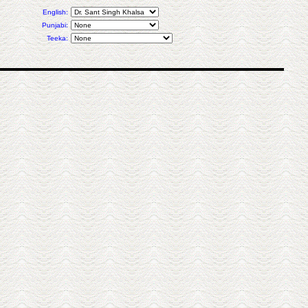
English:
Punjabi:
Teeka: