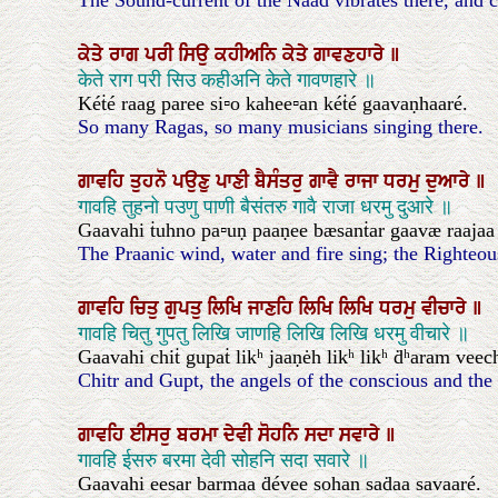
The Sound-current of the Naad vibrates there, and co
ਕੇਤੇ
ਰਾਗ
ਪਰੀ
ਸਿਉ
ਕਹੀਅਨਿ
ਕੇਤੇ
ਗਾਵਣਹਾਰੇ
॥
केते राग परी सिउ कहीअनि केते गावणहारे ॥
Kéṫé raag paree si▫o kahee▫an kéṫé gaavaṇhaaré.
So many Ragas, so many musicians singing there.
ਗਾਵਹਿ
ਤੁਹਨੋ
ਪਉਣੁ
ਪਾਣੀ
ਬੈਸੰਤਰੁ
ਗਾਵੈ
ਰਾਜਾ
ਧਰਮੁ
ਦੁਆਰੇ
॥
गावहि तुहनो पउणु पाणी बैसंतरु गावै राजा धरमु दुआरे ॥
Gaavahi ṫuhno pa▫uṇ paaṇee bæsanṫar gaavæ raajaa
The Praanic wind, water and fire sing; the Righteo
ਗਾਵਹਿ
ਚਿਤੁ
ਗੁਪਤੁ
ਲਿਖਿ
ਜਾਣਹਿ
ਲਿਖਿ
ਲਿਖਿ
ਧਰਮੁ
ਵੀਚਾਰੇ
॥
गावहि चितु गुपतु लिखि जाणहि लिखि लिखि धरमु वीचारे ॥
Gaavahi chiṫ gupaṫ likʰ jaaṇėh likʰ likʰ ḋʰaram veec
Chitr and Gupt, the angels of the conscious and th
ਗਾਵਹਿ
ਈਸਰੁ
ਬਰਮਾ
ਦੇਵੀ
ਸੋਹਨਿ
ਸਦਾ
ਸਵਾਰੇ
॥
गावहि ईसरु बरमा देवी सोहनि सदा सवारे ॥
Gaavahi eesar barmaa ḋévee sohan saḋaa savaaré.