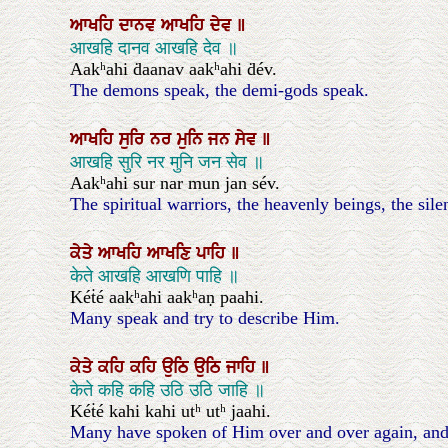
ਆਖਹਿ
ਦਾਨਵ
ਆਖਹਿ
ਦੇਵ
॥
आखहि दानव आखहि देव ॥
Aakʰahi ḋaanav aakʰahi ḋév.
The demons speak, the demi-gods speak.
ਆਖਹਿ
ਸੁਰਿ
ਨਰ
ਮੁਨਿ
ਜਨ
ਸੇਵ
॥
आखहि सुरि नर मुनि जन सेव ॥
Aakʰahi sur nar mun jan sév.
The spiritual warriors, the heavenly beings, the sil
ਕੇਤੇ
ਆਖਹਿ
ਆਖਣਿ
ਪਾਹਿ
॥
केते आखहि आखणि पाहि ॥
Kéṫé aakʰahi aakʰaṇ paahi.
Many speak and try to describe Him.
ਕੇਤੇ
ਕਹਿ
ਕਹਿ
ਉਠਿ
ਉਠਿ
ਜਾਹਿ
॥
केते कहि कहि उठि उठि जाहि ॥
Kéṫé kahi kahi utʰ utʰ jaahi.
Many have spoken of Him over and over again, and 