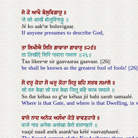
ਜੇ
ਕੋ
ਆਖੈ
ਬੋਲੁਵਿਗਾੜੁ
॥
जे को आखै बोलुविगाड़ु ॥
Jé ko aakʰæ boluvigaaṛ.
If anyone presumes to describe God,
ਤਾ
ਲਿਖੀਐ
ਸਿਰਿ
ਗਾਵਾਰਾ
ਗਾਵਾਰੁ
॥੨੬॥
ता लिखीऐ सिरि गावारा गावारु ॥२६॥
Ṫaa likee▫æ sir gaavaaraa gaavaar. ||26||
he shall be known as the greatest fool of fools! ||26|
ਸੋ
ਦਰੁ
ਕੇਹਾ
ਸੋ
ਘਰੁ
ਕੇਹਾ
ਜਿਤੁ
ਬਹਿ
ਸਰਬ
ਸਮਾਲੇ
॥
सो दरु केहा सो घरु केहा जितु बहि सरब समाले ॥
So ḋar kéhaa so gʰar kéhaa jiṫ bahi sarab samaalé.
Where is that Gate, and where is that Dwelling, in w
ਵਾਜੇ
ਨਾਦ
ਅਨੇਕ
ਅਸੰਖਾ
ਕੇਤੇ
ਵਾਵਣਹਾਰੇ
॥
वाजे नाद अनेक असंखा केते वावणहारे ॥
vaajé naaḋ anék asankʰaa kéṫé vaavaṇhaaré.