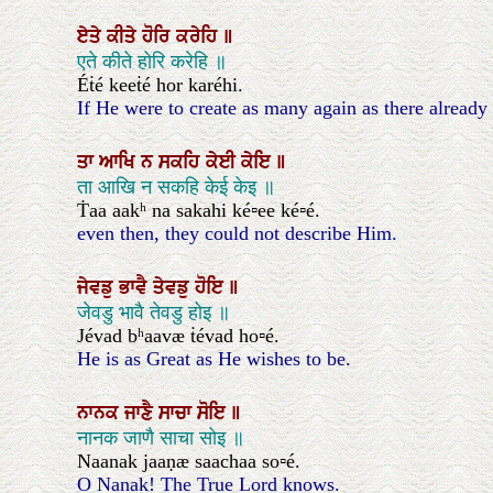
ਏਤੇ
ਕੀਤੇ
ਹੋਰਿ
ਕਰੇਹਿ
॥
एते कीते होरि करेहि ॥
Éṫé keeṫé hor karéhi.
If He were to create as many again as there already 
ਤਾ
ਆਖਿ
ਨ
ਸਕਹਿ
ਕੇਈ
ਕੇਇ
॥
ता आखि न सकहि केई केइ ॥
Ṫaa aakʰ na sakahi ké▫ee ké▫é.
even then, they could not describe Him.
ਜੇਵਡੁ
ਭਾਵੈ
ਤੇਵਡੁ
ਹੋਇ
॥
जेवडु भावै तेवडु होइ ॥
Jévad bʰaavæ ṫévad ho▫é.
He is as Great as He wishes to be.
ਨਾਨਕ
ਜਾਣੈ
ਸਾਚਾ
ਸੋਇ
॥
नानक जाणै साचा सोइ ॥
Naanak jaaṇæ saachaa so▫é.
O Nanak! The True Lord knows.