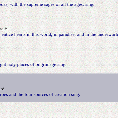
edas, with the supreme sages of all the ages, sing.
alé.
ntice hearts in this world, in paradise, and in the underworl
ight holy places of pilgrimage sing.
ré.
roes and the four sources of creation sing.