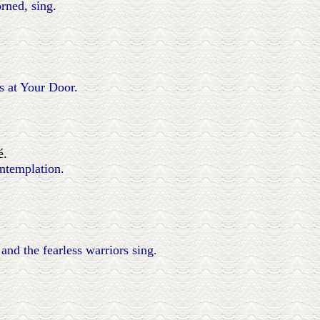
rned, sing.
s at Your Door.
é.
ntemplation.
 and the fearless warriors sing.