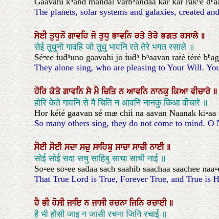
Gaavahi kʰand mandal varbʰandaa kar kar rakʰé ḋʰa
The planets, solar systems and galaxies, created an
ਸੇਈ
ਤੁਧੁਨੋ
ਗਾਵਹਿ
ਜੋ
ਤੁਧੁ
ਭਾਵਨਿ
ਰਤੇ
ਤੇਰੇ
ਭਗਤ
ਰਸਾਲੇ
॥
सेई तुधुनो गावहि जो तुधु भावनि रते तेरे भगत रसाले ॥
Sé▫ee ṫuḋʰuno gaavahi jo ṫuḋʰ bʰaavan raṫé ṫéré bʰag
They alone sing, who are pleasing to Your Will. Yo
ਹੋਰਿ
ਕੇਤੇ
ਗਾਵਨਿ
ਸੇ
ਮੈ
ਚਿਤਿ
ਨ
ਆਵਨਿ
ਨਾਨਕੁ
ਕਿਆ
ਵੀਚਾਰੇ
॥
होरि केते गावनि से मै चिति न आवनि नानकु किआ वीचारे ॥
Hor kéṫé gaavan sé mæ chiṫ na aavan Naanak ki▫aa 
So many others sing, they do not come to mind. O 
ਸੋਈ
ਸੋਈ
ਸਦਾ
ਸਚੁ
ਸਾਹਿਬੁ
ਸਾਚਾ
ਸਾਚੀ
ਨਾਈ
॥
सोई सोई सदा सचु साहिबु साचा साची नाई ॥
So▫ee so▫ee saḋaa sach saahib saachaa saachee naa▫
That True Lord is True, Forever True, and True is 
ਹੈ
ਭੀ
ਹੋਸੀ
ਜਾਇ
ਨ
ਜਾਸੀ
ਰਚਨਾ
ਜਿਨਿ
ਰਚਾਈ
॥
है भी होसी जाइ न जासी रचना जिनि रचाई ॥