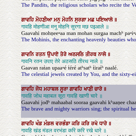
The Pandits, the religious scholars who recite the V
ਗਾਵਹਿ
ਮੋਹਣੀਆ
ਮਨੁ
ਮੋਹਨਿ
ਸੁਰਗਾ
ਮਛ
ਪਇਆਲੇ
॥
गावहि मोहणीआ मनु मोहनि सुरगा मछ पइआले ॥
Gaavahi mohṇee▫aa man mohan surgaa machʰ pa▫i▫a
The Mohinis, the enchanting heavenly beauties who e
ਗਾਵਨਿ
ਰਤਨ
ਉਪਾਏ
ਤੇਰੇ
ਅਠਸਠਿ
ਤੀਰਥ
ਨਾਲੇ
॥
गावनि रतन उपाए तेरे अठसठि तीरथ नाले ॥
Gaavan raṫan upaa▫é ṫéré atʰsatʰ ṫiraṫʰ naalé.
The celestial jewels created by You, and the sixty-e
ਗਾਵਹਿ
ਜੋਧ
ਮਹਾਬਲ
ਸੂਰਾ
ਗਾਵਹਿ
ਖਾਣੀ
ਚਾਰੇ
॥
गावहि जोध महाबल सूरा गावहि खाणी चारे ॥
Gaavahi joḋʰ mahaabal sooraa gaavahi kʰaaṇee chaa
The brave and mighty warriors sing; the spiritual he
ਗਾਵਹਿ
ਖੰਡ
ਮੰਡਲ
ਵਰਭੰਡਾ
ਕਰਿ
ਕਰਿ
ਰਖੇ
ਧਾਰੇ
॥
गावहि खंड मंडल वरभंडा करि करि रखे धारे ॥