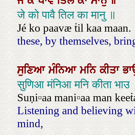
ਜੇ
ਕੋ
ਪਾਵੈ
ਤਿਲ
ਕਾ
ਮਾਨੁ
॥
जे को पावै तिल का मानु ॥
Jé ko paavæ ṫil kaa maan.
these, by themselves, bring
ਸੁਣਿਆ
ਮੰਨਿਆ
ਮਨਿ
ਕੀਤਾ
ਭ
सुणिआ मंनिआ मनि कीता भाउ
Suṇi▫aa mani▫aa man keeṫa
Listening and believing wi
mind,