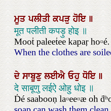
ਮੂਤ
ਪਲੀਤੀ
ਕਪੜੁ
ਹੋਇ
॥
मूत पलीती कपड़ु होइ ॥
Mooṫ paleeṫee kapaṛ ho▫é.
When the clothes are soile
ਦੇ
ਸਾਬੂਣੁ
ਲਈਐ
ਓਹੁ
ਧੋਇ
॥
दे साबूणु लईऐ ओहु धोइ ॥
Ḋé saabooṇ la▫ee▫æ oh ḋʰo
soap can wash them clean.