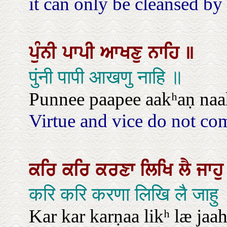
it can only be cleansed b
ਪੁੰਨੀ
ਪਾਪੀ
ਆਖਣੁ
ਨਾਹਿ
॥
पुंनी पापी आखणु नाहि ॥
Punnee paapee aakʰaṇ naa
Virtue and vice do not c
ਕਰਿ
ਕਰਿ
ਕਰਣਾ
ਲਿਖਿ
ਲੈ
ਜਾਹ
करि करि करणा लिखि लै जाहु
Kar kar karṇaa likʰ læ jaa