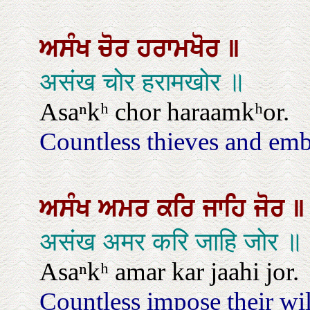
ਅਸੰਖ
ਚੋਰ
ਹਰਾਮਖੋਰ
॥
असंख चोर हरामखोर ॥
Asaⁿkʰ chor haraamkʰor.
Countless thieves and emb
ਅਸੰਖ
ਅਮਰ
ਕਰਿ
ਜਾਹਿ
ਜੋਰ
॥
असंख अमर करि जाहि जोर ॥
Asaⁿkʰ amar kar jaahi jor.
Countless impose their wil