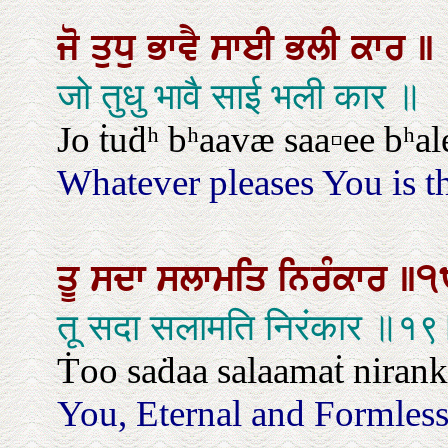
ਜੋ
ਤੁਧੁ
ਭਾਵੈ
ਸਾਈ
ਭਲੀ
ਕਾਰ
॥
जो तुधु भावै साई भली कार ॥
Jo ṫuḋʰ bʰaavæ saa▫ee bʰal
Whatever pleases You is t
ਤੂ
ਸਦਾ
ਸਲਾਮਤਿ
ਨਿਰੰਕਾਰ
॥੧
तू सदा सलामति निरंकार ॥१
Ṫoo saḋaa salaamaṫ nirankaa
You, Eternal and Formless 