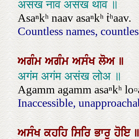
असंख नाव असंख थाव ॥
Asaⁿkʰ naav asaⁿkʰ ṫʰaav.
Countless names, countles
ਅਗੰਮ
ਅਗੰਮ
ਅਸੰਖ
ਲੋਅ
॥
अगंम अगंम असंख लोअ ॥
Agamm agamm asaⁿkʰ lo▫
Inaccessible, unapproachab
ਅਸੰਖ
ਕਹਹਿ
ਸਿਰਿ
ਭਾਰੁ
ਹੋਇ