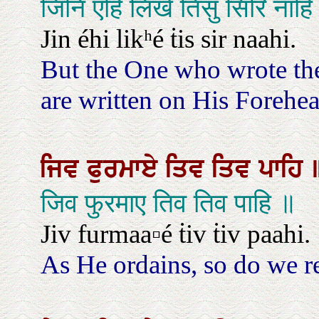
जिनि एहि लिखे तिसु सिरि नाहि
Jin éhi likʰé ṫis sir naahi.
But the One who wrote th
are written on His Forehea
ਜਿਵ
ਫੁਰਮਾਏ
ਤਿਵ
ਤਿਵ
ਪਾਹਿ
जिव फुरमाए तिव तिव पाहि ॥
Jiv furmaa▫é ṫiv ṫiv paahi.
As He ordains, so do we r