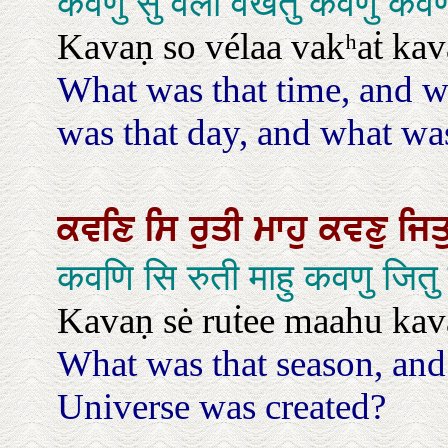
कवणु सु वेला वखतु कवणु कवण
Kavaṇ so vélaa vakʰaṫ kava
What was that time, and 
was that day, and what was
ਕਵਣਿ
ਸਿ
ਰੁਤੀ
ਮਾਹੁ
ਕਵਣੁ
ਜਿ
कवणि सि रुती माहु कवणु जि
Kavaṇ sė ruṫee maahu kava
What was that season, and
Universe was created?