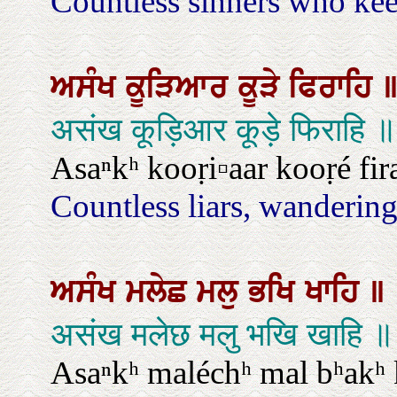
Countless sinners who kee
ਅਸੰਖ
ਕੂੜਿਆਰ
ਕੂੜੇ
ਫਿਰਾਹਿ
असंख कूड़िआर कूड़े फिराहि ॥
Asaⁿkʰ kooṛi▫aar kooṛé fir
Countless liars, wandering l
ਅਸੰਖ
ਮਲੇਛ
ਮਲੁ
ਭਖਿ
ਖਾਹਿ
॥
असंख मलेछ मलु भखि खाहि ॥
Asaⁿkʰ maléchʰ mal bʰakʰ 