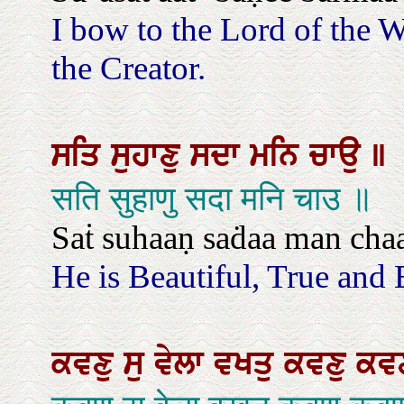
I bow to the Lord of the 
the Creator.
ਸਤਿ
ਸੁਹਾਣੁ
ਸਦਾ
ਮਨਿ
ਚਾਉ
॥
सति सुहाणु सदा मनि चाउ ॥
Saṫ suhaaṇ saḋaa man cha
He is Beautiful, True and 
ਕਵਣੁ
ਸੁ
ਵੇਲਾ
ਵਖਤੁ
ਕਵਣੁ
ਕ