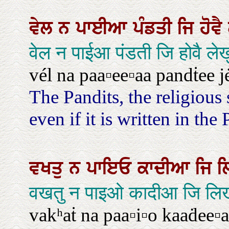
ਵੇਲ
ਨ
ਪਾਈਆ
ਪੰਡਤੀ
ਜਿ
ਹੋਵੈ
वेल न पाईआ पंडती जि होवै लेखु
vél na paa▫ee▫aa pandṫee j
The Pandits, the religious 
even if it is written in the
ਵਖਤੁ
ਨ
ਪਾਇਓ
ਕਾਦੀਆ
ਜਿ
ਲ
वखतु न पाइओ कादीआ जि लिखन
vakʰaṫ na paa▫i▫o kaaḋee▫aa