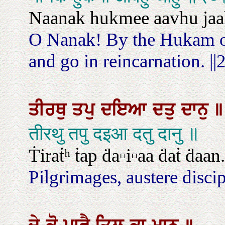
Naanak hukmee aavhu jaahu
O Nanak! By the Hukam 
and go in reincarnation. ||2
ਤੀਰਥੁ
ਤਪੁ
ਦਇਆ
ਦਤੁ
ਦਾਨੁ
॥
तीरथु तपु दइआ दतु दानु ॥
Ṫiraṫʰ ṫap ḋa▫i▫aa ḋaṫ ḋaan.
Pilgrimages, austere disci