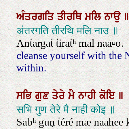
ਅੰਤਰਗਤਿ
ਤੀਰਥਿ
ਮਲਿ
ਨਾਉ
॥
अंतरगति तीरथि मलि नाउ ॥
Anṫargaṫ ṫiraṫʰ mal naa▫o.
cleanse yourself with the 
within.
ਸਭਿ
ਗੁਣ
ਤੇਰੇ
ਮੈ
ਨਾਹੀ
ਕੋਇ
॥
सभि गुण तेरे मै नाही कोइ ॥
Sabʰ guṇ ṫéré mæ naahee 