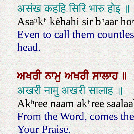
असंख कहहि सिरि भारु होइ ॥
Asaⁿkʰ kėhahi sir bʰaar ho
Even to call them countles
head.
ਅਖਰੀ
ਨਾਮੁ
ਅਖਰੀ
ਸਾਲਾਹ
॥
अखरी नामु अखरी सालाह ॥
Akʰree naam akʰree saalaa
From the Word, comes th
Your Praise.