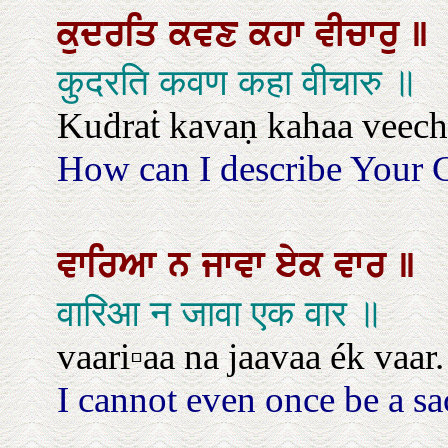
ਕੁਦਰਤਿ
ਕਵਣ
ਕਹਾ
ਵੀਚਾਰੁ
॥
कुदरति कवण कहा वीचारु ॥
Kuḋraṫ kavaṇ kahaa veech
How can I describe Your 
ਵਾਰਿਆ
ਨ
ਜਾਵਾ
ਏਕ
ਵਾਰ
॥
वारिआ न जावा एक वार ॥
vaari▫aa na jaavaa ék vaar.
I cannot even once be a sa