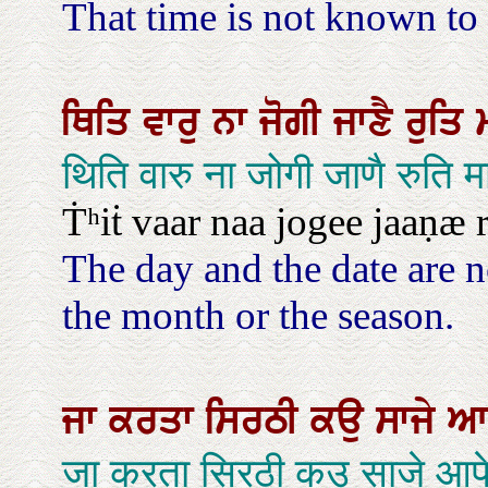
That time is not known to
ਥਿਤਿ
ਵਾਰੁ
ਨਾ
ਜੋਗੀ
ਜਾਣੈ
ਰੁਤਿ
थिति वारु ना जोगी जाणै रुति म
Ṫʰiṫ vaar naa jogee jaaṇæ 
The day and the date are n
the month or the season.
ਜਾ
ਕਰਤਾ
ਸਿਰਠੀ
ਕਉ
ਸਾਜੇ
ਆ
जा करता सिरठी कउ साजे आपे