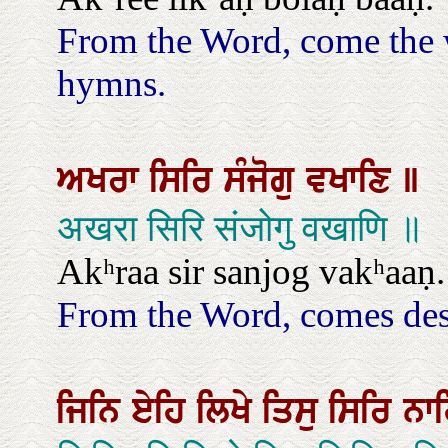
From the Word, come the 
hymns.
ਅਖਰਾ
ਸਿਰਿ
ਸੰਜੋਗੁ
ਵਖਾਣਿ
॥
अखरा सिरि संजोगु वखाणि ॥
Akʰraa sir sanjog vakʰaaṇ.
From the Word, comes dest
ਜਿਨਿ
ਏਹਿ
ਲਿਖੇ
ਤਿਸੁ
ਸਿਰਿ
ਨਾ