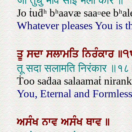
जो तुधु भावै साई भली कार ॥
Jo ṫuḋʰ bʰaavæ saa▫ee bʰal
Whatever pleases You is t
ਤੂ
ਸਦਾ
ਸਲਾਮਤਿ
ਨਿਰੰਕਾਰ
॥੧
तू सदा सलामति निरंकार ॥१
Ṫoo saḋaa salaamaṫ nirankaa
You, Eternal and Formless 
ਅਸੰਖ
ਨਾਵ
ਅਸੰਖ
ਥਾਵ
॥