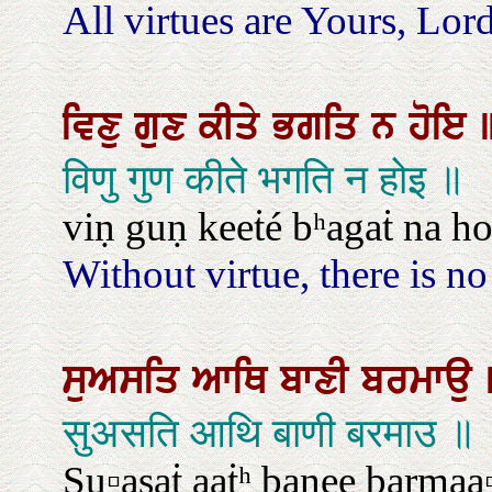
All virtues are Yours, Lord
ਵਿਣੁ
ਗੁਣ
ਕੀਤੇ
ਭਗਤਿ
ਨ
ਹੋਇ
विणु गुण कीते भगति न होइ ॥
viṇ guṇ keeṫé bʰagaṫ na ho
Without virtue, there is n
ਸੁਅਸਤਿ
ਆਥਿ
ਬਾਣੀ
ਬਰਮਾਉ
सुअसति आथि बाणी बरमाउ ॥
Su▫asaṫ aaṫʰ baṇee barmaa