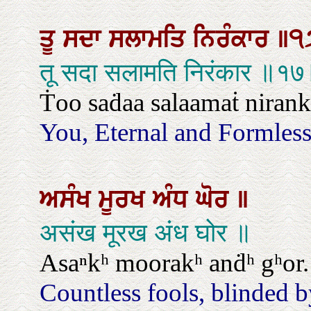
ਤੂ
ਸਦਾ
ਸਲਾਮਤਿ
ਨਿਰੰਕਾਰ
॥੧
तू सदा सलामति निरंकार ॥१
Ṫoo saḋaa salaamaṫ nirankaa
You, Eternal and Formless 
ਅਸੰਖ
ਮੂਰਖ
ਅੰਧ
ਘੋਰ
॥
असंख मूरख अंध घोर ॥
Asaⁿkʰ moorakʰ anḋʰ gʰor.
Countless fools, blinded b