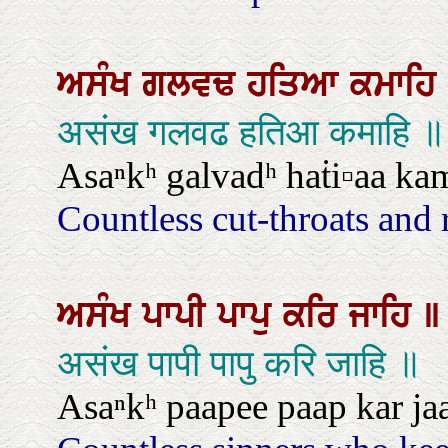
ਅਸੰਖ
ਗਲਵਢ
ਹਤਿਆ
ਕਮਾਹਿ
असंख गलवढ हतिआ कमाहि ॥
Asaⁿkʰ galvadʰ haṫi▫aa ka
Countless cut-throats and r
ਅਸੰਖ
ਪਾਪੀ
ਪਾਪੁ
ਕਰਿ
ਜਾਹਿ
॥
असंख पापी पापु करि जाहि ॥
Asaⁿkʰ paapee paap kar jaa