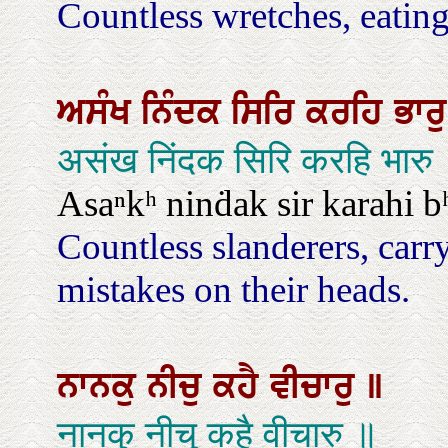
Countless wretches, eating f
ਅਸੰਖ
ਨਿੰਦਕ
ਸਿਰਿ
ਕਰਹਿ
ਭਾਰ
असंख निंदक सिरि करहि भारु
Asaⁿkʰ ninḋak sir karahi bʰ
Countless slanderers, carry
mistakes on their heads.
ਨਾਨਕੁ
ਨੀਚੁ
ਕਹੈ
ਵੀਚਾਰੁ
॥
नानकु नीचु कहै वीचारु ॥