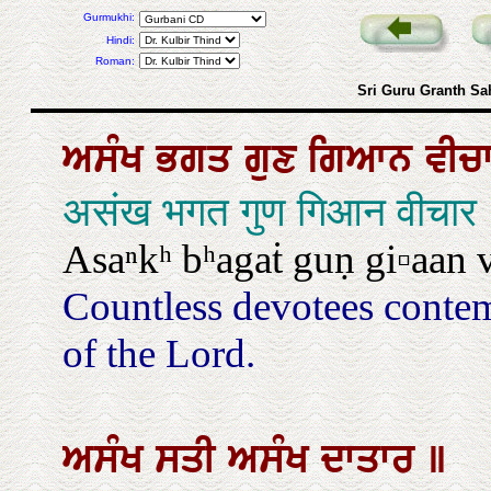
Gurmukhi:
Hindi:
Roman:
Sri Guru Granth Sa
ਅਸੰਖ
ਭਗਤ
ਗੁਣ
ਗਿਆਨ
ਵੀਚ
असंख भगत गुण गिआन वीचार
Asaⁿkʰ bʰagaṫ guṇ gi▫aan 
Countless devotees conte
of the Lord.
ਅਸੰਖ
ਸਤੀ
ਅਸੰਖ
ਦਾਤਾਰ
॥