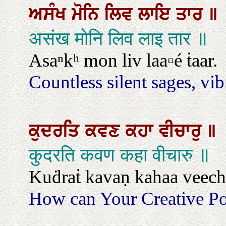
ਅਸੰਖ
ਮੋਨਿ
ਲਿਵ
ਲਾਇ
ਤਾਰ
॥
असंख मोनि लिव लाइ तार ॥
Asaⁿkʰ mon liv laa▫é ṫaar.
Countless silent sages, vib
ਕੁਦਰਤਿ
ਕਵਣ
ਕਹਾ
ਵੀਚਾਰੁ
॥
कुदरति कवण कहा वीचारु ॥
Kuḋraṫ kavaṇ kahaa veech
How can Your Creative Po