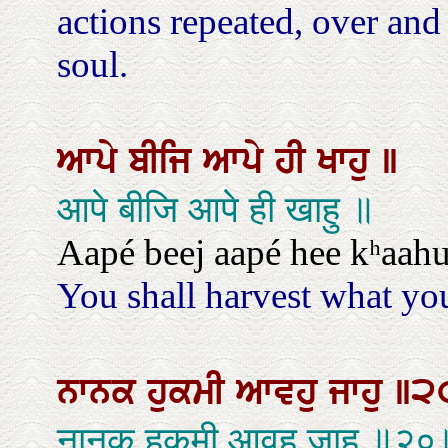
actions repeated, over and
soul.
ਆਪੇ
ਬੀਜਿ
ਆਪੇ
ਹੀ
ਖਾਹੁ
॥
आपे बीजि आपे ही खाहु ॥
Aapé beej aapé hee kʰaahu
You shall harvest what you
ਨਾਨਕ
ਹੁਕਮੀ
ਆਵਹੁ
ਜਾਹੁ
॥੨
नानक हुकमी आवहु जाहु ॥२०