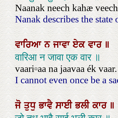
Naanak neech kahæ veech
Nanak describes the state 
ਵਾਰਿਆ
ਨ
ਜਾਵਾ
ਏਕ
ਵਾਰ
॥
वारिआ न जावा एक वार ॥
vaari▫aa na jaavaa ék vaar.
I cannot even once be a sa
ਜੋ
ਤੁਧੁ
ਭਾਵੈ
ਸਾਈ
ਭਲੀ
ਕਾਰ
॥