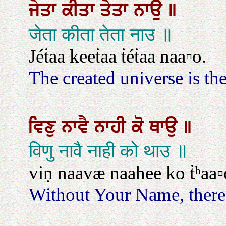
ਜੇਤਾ
ਕੀਤਾ
ਤੇਤਾ
ਨਾਉ
॥
जेता कीता तेता नाउ ॥
Jéṫaa keeṫaa ṫéṫaa naa▫o.
The created universe is t
ਵਿਣੁ
ਨਾਵੈ
ਨਾਹੀ
ਕੋ
ਥਾਉ
॥
विणु नावै नाही को थाउ ॥
viṇ naavæ naahee ko ṫʰaa▫
Without Your Name, there i