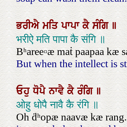
ਭਰੀਐ
ਮਤਿ
ਪਾਪਾ
ਕੈ
ਸੰਗਿ
॥
भरीऐ मति पापा कै संगि ॥
Bʰaree▫æ maṫ paapaa kæ s
But when the intellect is s
ਓਹੁ
ਧੋਪੈ
ਨਾਵੈ
ਕੈ
ਰੰਗਿ
॥
ओहु धोपै नावै कै रंगि ॥
Oh ḋʰopæ naavæ kæ rang.