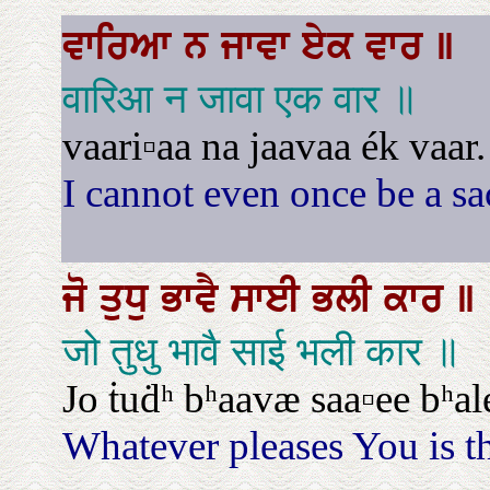
ਵਾਰਿਆ
ਨ
ਜਾਵਾ
ਏਕ
ਵਾਰ
॥
वारिआ न जावा एक वार ॥
vaari▫aa na jaavaa ék vaar.
I cannot even once be a sa
ਜੋ
ਤੁਧੁ
ਭਾਵੈ
ਸਾਈ
ਭਲੀ
ਕਾਰ
॥
जो तुधु भावै साई भली कार ॥
Jo ṫuḋʰ bʰaavæ saa▫ee bʰal
Whatever pleases You is t