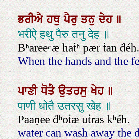
ਭਰੀਐ
ਹਥੁ
ਪੈਰੁ
ਤਨੁ
ਦੇਹ
॥
भरीऐ हथु पैरु तनु देह ॥
Bʰaree▫æ haṫʰ pær ṫan ḋéh
When the hands and the fee
ਪਾਣੀ
ਧੋਤੈ
ਉਤਰਸੁ
ਖੇਹ
॥
पाणी धोतै उतरसु खेह ॥
Paaṇee ḋʰoṫæ uṫras kʰéh.
water can wash away the di