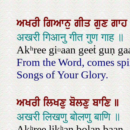
ਅਖਰੀ
ਗਿਆਨੁ
ਗੀਤ
ਗੁਣ
ਗਾ
अखरी गिआनु गीत गुण गाह ॥
Akʰree gi▫aan geeṫ guṇ ga
From the Word, comes spir
Songs of Your Glory.
ਅਖਰੀ
ਲਿਖਣੁ
ਬੋਲਣੁ
ਬਾਣਿ
॥
अखरी लिखणु बोलणु बाणि ॥
Akʰree likʰaṇ bolaṇ baaṇ.