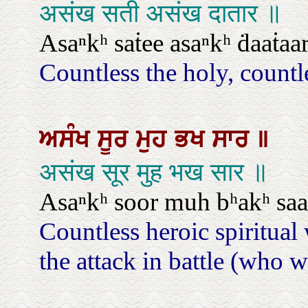
असंख सती असंख दातार ॥
Asaⁿkʰ saṫee asaⁿkʰ ḋaaṫaar
Countless the holy, countle
ਅਸੰਖ
ਸੂਰ
ਮੁਹ
ਭਖ
ਸਾਰ
॥
असंख सूर मुह भख सार ॥
Asaⁿkʰ soor muh bʰakʰ saa
Countless heroic spiritual
the attack in battle (who w