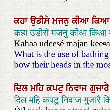
ਕਹਾ
ਉਡੀਸੇ
ਮਜਨੁ
ਕੀਆ
ਕਿ
कहा उडीसे मजनु कीआ किआ मस
Kahaa udeesé majan kee▫aa
What is the use of bathin
bow their heads in the mo
ਦਿਲ
ਮਹਿ
ਕਪਟੁ
ਨਿਵਾਜ
ਗੁਜਾਰ
दिल महि कपटु निवाज गुजारै 