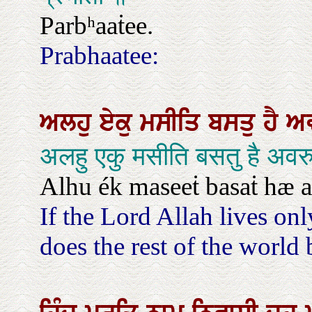
Parbʰaaṫee.
Prabhaatee:
ਅਲਹੁ
ਏਕੁ
ਮਸੀਤਿ
ਬਸਤੁ
ਹੈ
ਅ
अलहु एकु मसीति बसतु है अवरु
Alhu ék maseeṫ basaṫ hæ a
If the Lord Allah lives o
does the rest of the world