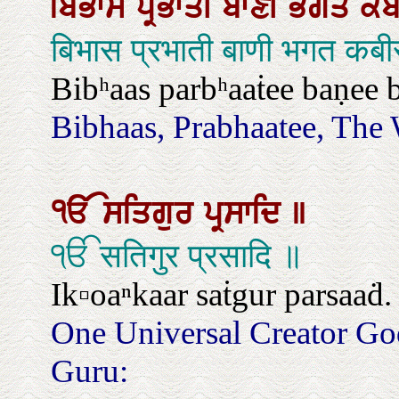
ਬਿਭਾਸ
ਪ੍ਰਭਾਤੀ
ਬਾਣੀ
ਭਗਤ
ਕ
बिभास प्रभाती बाणी भगत कबी
Bibʰaas parbʰaaṫee baṇee 
Bibhaas, Prabhaatee, The
ੴ
ਸਤਿਗੁਰ
ਪ੍ਰਸਾਦਿ
॥
ੴ सतिगुर प्रसादि ॥
Ik▫oaⁿkaar saṫgur parsaaḋ.
One Universal Creator Go
Guru: