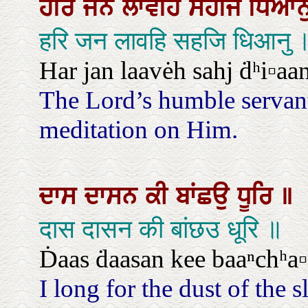
ਹਰਿ
ਜਨ
ਲਾਵਹਿ
ਸਹਜਿ
ਧਿਆਨ
हरि जन लावहि सहजि धिआनु 
Har jan laavėh sahj ḋʰi▫aan
The Lord’s humble servants
meditation on Him.
ਦਾਸ
ਦਾਸਨ
ਕੀ
ਬਾਂਛਉ
ਧੂਰਿ
॥
दास दासन की बांछउ धूरि ॥
Ḋaas ḋaasan kee baaⁿchʰa▫
I long for the dust of the s