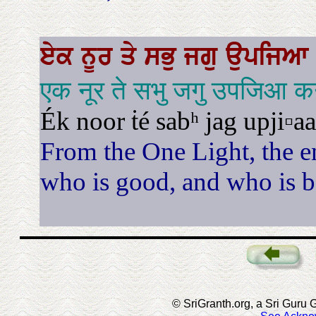
ਏਕ
ਨੂਰ
ਤੇ
ਸਭੁ
ਜਗੁ
ਉਪਜਿ
एक नूर ते सभु जगु उपजिआ क
Ék noor ṫé sabʰ jag upji▫aa
From the One Light, the en
who is good, and who is ba
© SriGranth.org, a Sri Guru G