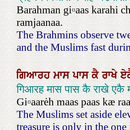
Barahman gi▫aas karahi c
ramjaanaa.
The Brahmins observe twen
and the Muslims fast dur
ਗਿਆਰਹ
ਮਾਸ
ਪਾਸ
ਕੈ
ਰਾਖੇ
ਏ
गिआरह मास पास कै राखे एकै 
Gi▫aarėh maas paas kæ raak
The Muslims set aside ele
treasure is only in the one 