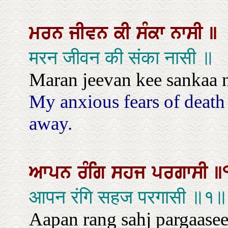
ਮਰਨ
ਜੀਵਨ
ਕੀ
ਸੰਕਾ
ਨਾਸੀ
॥
मरन जीवन की संका नासी ॥
Maran jeevan kee sankaa 
My anxious fears of death
away.
ਆਪਨ
ਰੰਗਿ
ਸਹਜ
ਪਰਗਾਸੀ
॥
आपन रंगि सहज परगासी ॥१॥
Aapan rang sahj pargaasee. 