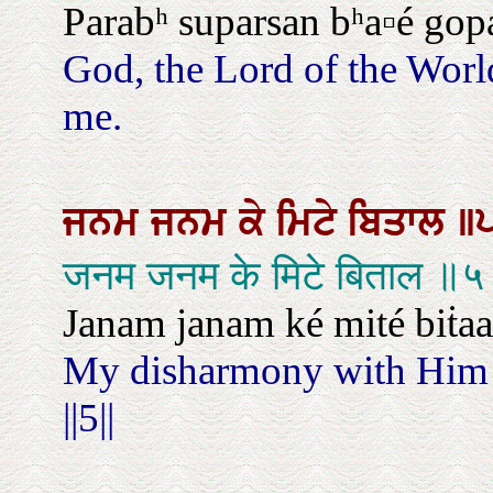
Parabʰ suparsan bʰa▫é gopa
God, the Lord of the World
me.
ਜਨਮ
ਜਨਮ
ਕੇ
ਮਿਟੇ
ਬਿਤਾਲ
॥
जनम जनम के मिटे बिताल ॥
Janam janam ké mité biṫaal.
My disharmony with Him o
||5||