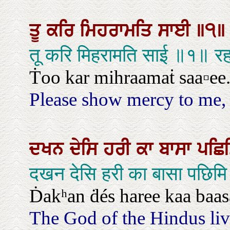
ਤੂ
ਕਰਿ
ਮਿਹਰਾਮਤਿ
ਸਾਈ
॥੧
तू करि मिहरामति साई ॥१॥ र
Ṫoo kar mihraamaṫ saa▫ee. |
Please show mercy to me, O
ਦਖਨ
ਦੇਸਿ
ਹਰੀ
ਕਾ
ਬਾਸਾ
ਪਛਿ
दखन देसि हरी का बासा पछिम
Ḋakʰan ḋés haree kaa baa
The God of the Hindus live