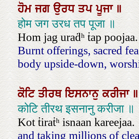
ਹੋਮ
ਜਗ
ਉਰਧ
ਤਪ
ਪੂਜਾ
॥
होम जग उरध तप पूजा ॥
Hom jag uraḋʰ ṫap poojaa.
Burnt offerings, sacred fea
body upside-down, worshi
ਕੋਟਿ
ਤੀਰਥ
ਇਸਨਾਨੁ
ਕਰੀਜਾ
॥
कोटि तीरथ इसनानु करीजा ॥
Kot ṫiraṫʰ isnaan kareejaa.
and taking millions of clea