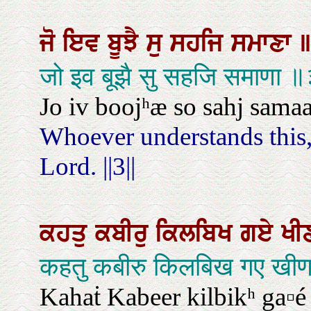
ਜੋ
ਇਵ
ਬੂਝੈ
ਸੁ
ਸਹਜਿ
ਸਮਾਣਾ
जो इव बूझै सु सहजि समाणा 
Jo iv boojʰæ so sahj samaaṇ
Whoever understands this, 
Lord. ||3||
ਕਹਤੁ
ਕਬੀਰੁ
ਕਿਲਬਿਖ
ਗਏ
ਖੀ
कहतु कबीरु किलबिख गए खीण
Kahaṫ Kabeer kilbikʰ ga▫é