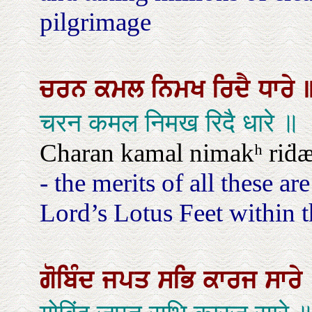
pilgrimage
ਚਰਨ
ਕਮਲ
ਨਿਮਖ
ਰਿਦੈ
ਧਾਰੇ
चरन कमल निमख रिदै धारे ॥
Charan kamal nimakʰ riḋæ
- the merits of all these a
Lord’s Lotus Feet within th
ਗੋਬਿੰਦ
ਜਪਤ
ਸਭਿ
ਕਾਰਜ
ਸਾਰੇ