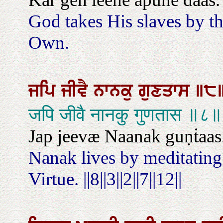
God takes His slaves by t
Own.
ਜਪਿ
ਜੀਵੈ
ਨਾਨਕੁ
ਗੁਣਤਾਸ
॥੮
जपि जीवै नानकु गुणतास 
Jap jeevæ Naanak guṇṫaas. ||
Nanak lives by meditating 
Virtue. ||8||3||2||7||12||