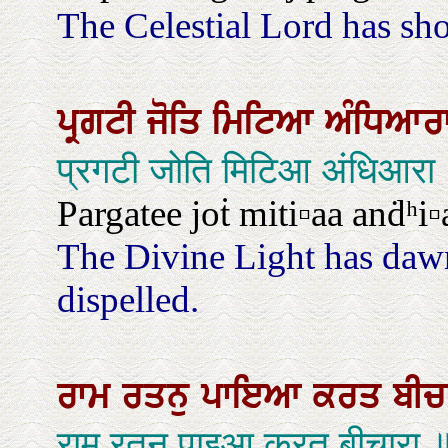
The Celestial Lord has sho
ਪ੍ਰਗਟੀ
ਜੋਤਿ
ਮਿਟਿਆ
ਅੰਧਿਆਰ
प्रगटी जोति मिटिआ अंधिआरा
Pargatee joṫ miti▫aa anḋʰi▫
The Divine Light has daw
dispelled.
ਰਾਮ
ਰਤਨੁ
ਪਾਇਆ
ਕਰਤ
ਬੀਚ
राम रतनु पाइआ करत बीचारा