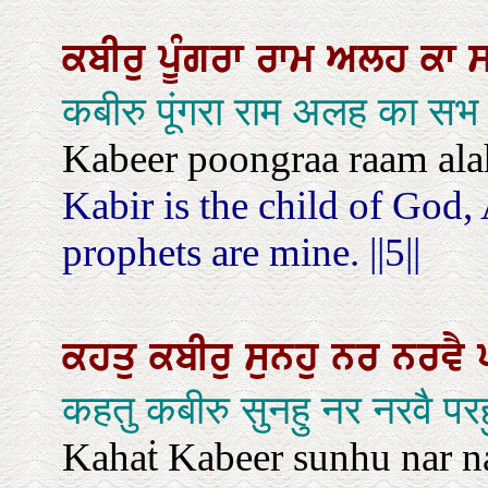
ਕਬੀਰੁ
ਪੂੰਗਰਾ
ਰਾਮ
ਅਲਹ
ਕਾ
कबीरु पूंगरा राम अलह का सभ 
Kabeer poongraa raam alah 
Kabir is the child of God,
prophets are mine. ||5||
ਕਹਤੁ
ਕਬੀਰੁ
ਸੁਨਹੁ
ਨਰ
ਨਰਵੈ
कहतु कबीरु सुनहु नर नरवै प
Kahaṫ Kabeer sunhu nar n