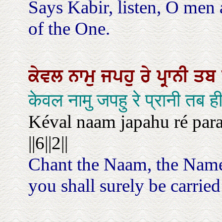
Says Kabir, listen, O men
of the One.
ਕੇਵਲ
ਨਾਮੁ
ਜਪਹੁ
ਰੇ
ਪ੍ਰਾਨੀ
ਤਬ
केवल नामु जपहु रे प्रानी तब
Kéval naam japahu ré para
||6||2||
Chant the Naam, the Name 
you shall surely be carried a