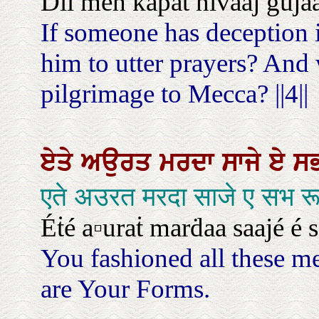
Ḋil mėh kapat nivaaj gujaar
If someone has deception in
him to utter prayers? And 
pilgrimage to Mecca? ||4||
ਏਤੇ
ਅਉਰਤ
ਮਰਦਾ
ਸਾਜੇ
ਏ
ਸ
एते अउरत मरदा साजे ए सभ रूप 
Éṫé a▫uraṫ marḋaa saajé é 
You fashioned all these m
are Your Forms.