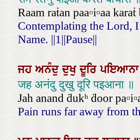
Raam raṫan paa▫i▫aa karaṫ b
Contemplating the Lord, I
Name. ||1||Pause||
ਜਹ
ਅਨੰਦੁ
ਦੁਖੁ
ਦੂਰਿ
ਪਇਆਨ
जह अनंदु दुखु दूरि पइआना ॥
Jah anand ḋukʰ ḋoor pa▫i▫
Pain runs far away from tha