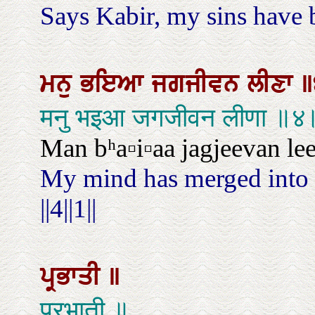
Says Kabir, my sins have b
ਮਨੁ
ਭਇਆ
ਜਗਜੀਵਨ
ਲੀਣਾ
॥
मनु भइआ जगजीवन लीणा ॥
Man bʰa▫i▫aa jagjeevan leeṇa
My mind has merged into t
||4||1||
ਪ੍ਰਭਾਤੀ
॥
प्रभाती ॥