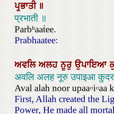
ਪ੍ਰਭਾਤੀ
॥
प्रभाती ॥
Parbʰaaṫee.
Prabhaatee:
ਅਵਲਿ
ਅਲਹ
ਨੂਰੁ
ਉਪਾਇਆ
अवलि अलह नूरु उपाइआ कुदरत
Aval alah noor upaa▫i▫aa k
First, Allah created the Li
Power, He made all mortal