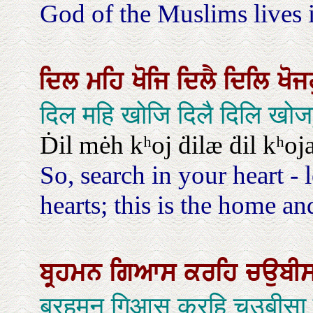
God of the Muslims lives i
ਦਿਲ
ਮਹਿ
ਖੋਜਿ
ਦਿਲੈ
ਦਿਲਿ
ਖੋਜ
दिल महि खोजि दिलै दिलि खोज
Ḋil mėh kʰoj ḋilæ ḋil kʰoj
So, search in your heart - 
hearts; this is the home an
ਬ੍ਰਹਮਨ
ਗਿਆਸ
ਕਰਹਿ
ਚਉਬੀ
ब्रहमन गिआस करहि चउबीसा 