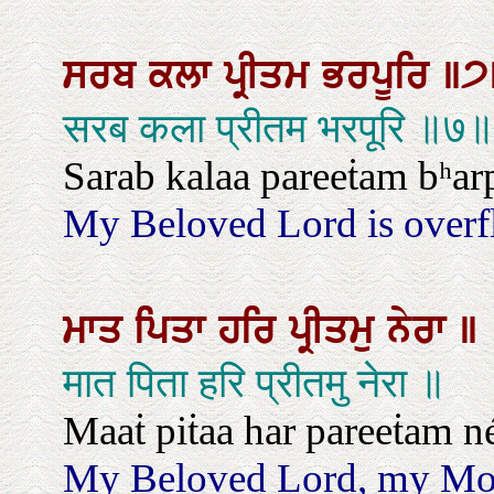
ਸਰਬ
ਕਲਾ
ਪ੍ਰੀਤਮ
ਭਰਪੂਰਿ
॥੭
सरब कला प्रीतम भरपूरि ॥७॥
Sarab kalaa pareeṫam bʰarpo
My Beloved Lord is overflo
ਮਾਤ
ਪਿਤਾ
ਹਰਿ
ਪ੍ਰੀਤਮੁ
ਨੇਰਾ
॥
मात पिता हरि प्रीतमु नेरा ॥
Maaṫ piṫaa har pareeṫam né
My Beloved Lord, my Moth