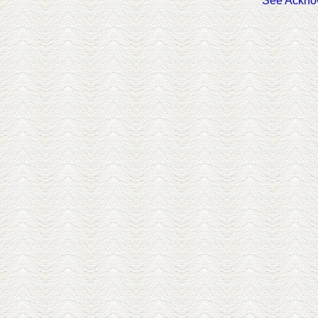
See Ackno