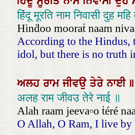
ਹਿੰਦੂ
ਮੂਰਤਿ
ਨਾਮ
ਨਿਵਾਸੀ
ਦੁਹ
हिंदू मूरति नाम निवासी दुह मह
Hinḋoo mooraṫ naam nivaas
According to the Hindus, 
idol, but there is no truth i
ਅਲਹ
ਰਾਮ
ਜੀਵਉ
ਤੇਰੇ
ਨਾਈ
॥
अलह राम जीवउ तेरे नाई ॥
Alah raam jeeva▫o ṫéré naa
O Allah, O Ram, I live b