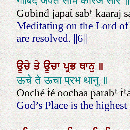
गोबिंद जपत सभि कारज सारे
Gobinḋ japaṫ sabʰ kaaraj saa
Meditating on the Lord of t
are resolved. ||6||
ਊਚੇ
ਤੇ
ਊਚਾ
ਪ੍ਰਭ
ਥਾਨੁ
॥
ऊचे ते ऊचा प्रभ थानु ॥
Ooché ṫé oochaa parabʰ ṫʰ
God’s Place is the highest 