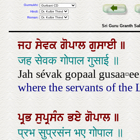
Gurmukhi:
Hindi:
Roman:
Sri Guru Granth Sa
ਜਹ
ਸੇਵਕ
ਗੋਪਾਲ
ਗੁਸਾਈ
॥
जह सेवक गोपाल गुसाई ॥
Jah sévak gopaal gusaa▫ee
where the servants of the 
ਪ੍ਰਭ
ਸੁਪ੍ਰਸੰਨ
ਭਏ
ਗੋਪਾਲ
॥
प्रभ सुप्रसंन भए गोपाल ॥