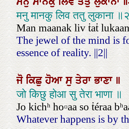
ਮਨੁ
ਮਾਨਕੁ
ਲਿਵ
ਤਤੁ
ਲੁਕਾਨਾ
॥
मनु मानकु लिव ततु लुकाना ॥
Man maanak liv ṫaṫ lukaanaa
The jewel of the mind is f
essence of reality. ||2||
ਜੋ
ਕਿਛੁ
ਹੋਆ
ਸੁ
ਤੇਰਾ
ਭਾਣਾ
॥
जो किछु होआ सु तेरा भाणा ॥
Jo kichʰ ho▫aa so ṫéraa bʰa
Whatever happens is by th