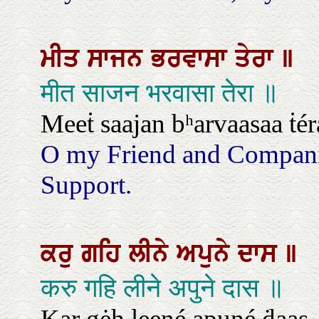
ਮੀਤ
ਸਾਜਨ
ਭਰਵਾਸਾ
ਤੇਰਾ
॥
मीत साजन भरवासा तेरा ॥
Meeṫ saajan bʰarvaasaa ṫér
O my Friend and Compani
Support.
ਕਰੁ
ਗਹਿ
ਲੀਨੇ
ਅਪੁਨੇ
ਦਾਸ
॥
करु गहि लीने अपुने दास ॥
Kar gėh leené apuné ḋaas.