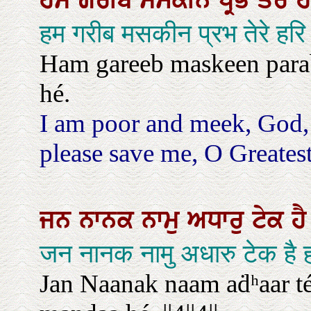
ਹਮ
ਗਰੀਬ
ਮਸਕੀਨ
ਪ੍ਰਭ
ਤੇਰੇ
हम गरीब मसकीन प्रभ तेरे हरि 
Ham gareeb maskeen parabʰ
hé.
I am poor and meek, God, 
please save me, O Greatest
ਜਨ
ਨਾਨਕ
ਨਾਮੁ
ਅਧਾਰੁ
ਟੇਕ
ਹ
जन नानक नामु अधारु टेक है ह
Jan Naanak naam aḋʰaar t