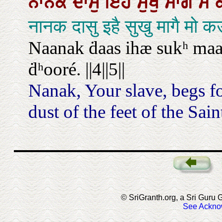
ਨਾਨਕ
ਦਾਸੁ
ਇਹੈ
ਸੁਖੁ
ਮਾਗੈ
ਮੋ
नानक दासु इहै सुखु मागै मो
Naanak ḋaas ihæ sukʰ maa
ḋʰooré. ||4||5||
Nanak, Your slave, begs fo
dust of the feet of the Saints
© SriGranth.org, a Sri Guru G
See Ackno