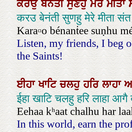
ਕਰਉ
ਬੇਨੰਤੀ
ਸੁਣਹੁ
ਮੇਰੇ
ਮੀਤਾ
करउ बेनंती सुणहु मेरे मीता स
Kara▫o bénanṫee suṇhu mér
Listen, my friends, I beg o
the Saints!
ਈਹਾ
ਖਾਟਿ
ਚਲਹੁ
ਹਰਿ
ਲਾਹਾ
ਆ
ईहा खाटि चलहु हरि लाहा आगै
Eehaa kʰaat chalhu har laa
In this world, earn the pr