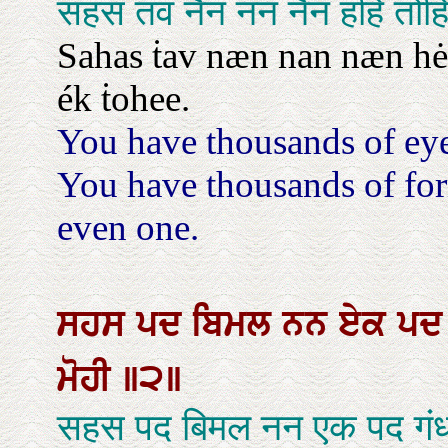
सहस तव नैन नन नैन हहि तोह
Sahas ṫav næn nan næn hė
ék ṫohee.
You have thousands of eye
You have thousands of for
even one.
ਸਹਸ
ਪਦ
ਬਿਮਲ
ਨਨ
ਏਕ
ਪ
ਮੋਹੀ
॥੨॥
सहस पद बिमल नन एक पद गंध