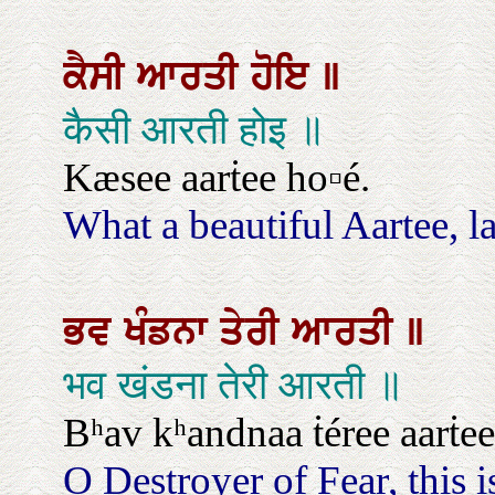
ਕੈਸੀ
ਆਰਤੀ
ਹੋਇ
॥
कैसी आरती होइ ॥
Kæsee aarṫee ho▫é.
What a beautiful Aartee, la
ਭਵ
ਖੰਡਨਾ
ਤੇਰੀ
ਆਰਤੀ
॥
भव खंडना तेरी आरती ॥
Bʰav kʰandnaa ṫéree aarṫee
O Destroyer of Fear, this 