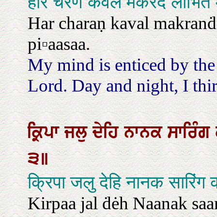
हरि चरण कवल मकरंद लोभित 
Har charaṇ kaval makranḋ
pi▫aasaa.
My mind is enticed by the
Lord. Day and night, I thir
ਕ੍ਰਿਪਾ
ਜਲੁ
ਦੇਹਿ
ਨਾਨਕ
ਸਾਰਿੰਗ
੩॥
क्रिपा जलु देहि नानक सारिंग
Kirpaa jal ḋėh Naanak saar