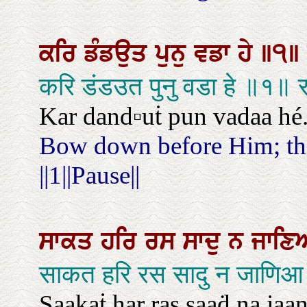
ਕਰਿ
ਡੰਡਉਤ
ਪੁਨੁ
ਵਡਾ
ਹੇ
॥੧॥
करि डंडउत पुनु वडा हे ॥१॥ 
Kar dand▫uṫ pun vadaa hé. |
Bow down before Him; this
||1||Pause||
ਸਾਕਤ
ਹਰਿ
ਰਸ
ਸਾਦੁ
ਨ
ਜਾਣ
साकत हरि रस सादु न जाणिआ त
Saakaṫ har ras saaḋ na jaa