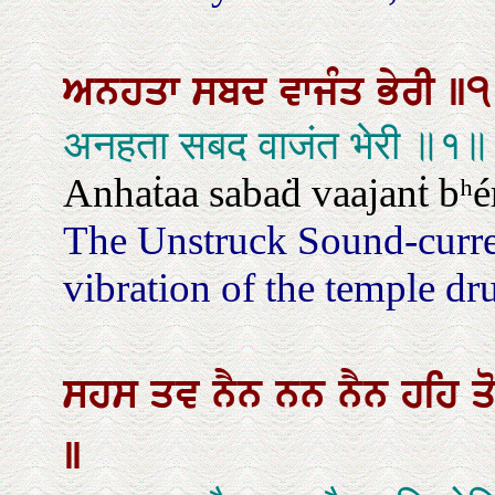
ਅਨਹਤਾ
ਸਬਦ
ਵਾਜੰਤ
ਭੇਰੀ
॥
अनहता सबद वाजंत भेरी ॥१॥
Anhaṫaa sabaḋ vaajanṫ bʰére
The Unstruck Sound-curren
vibration of the temple dru
ਸਹਸ
ਤਵ
ਨੈਨ
ਨਨ
ਨੈਨ
ਹਹਿ
ਤ
॥