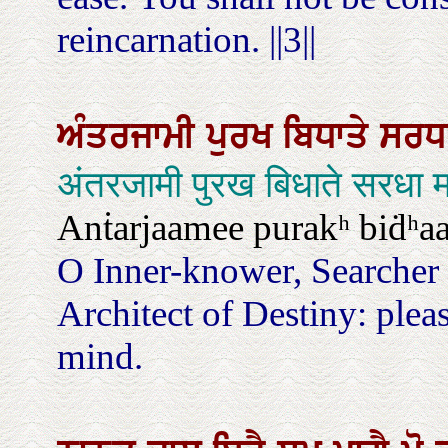
reincarnation. ||3||
ਅੰਤਰਜਾਮੀ
ਪੁਰਖ
ਬਿਧਾਤੇ
ਸਰਧ
अंतरजामी पुरख बिधाते सरधा म
Anṫarjaamee purakʰ biḋʰaa
O Inner-knower, Searcher 
Architect of Destiny: pleas
mind.