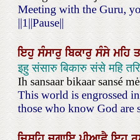
Meeting with the Guru, you
||1||Pause||
ਇਹੁ
ਸੰਸਾਰੁ
ਬਿਕਾਰੁ
ਸੰਸੇ
ਮਹਿ
इहु संसारु बिकारु संसे महि 
Ih sansaar bikaar sansé mė
This world is engrossed i
those who know God are 
ਜਿਸਹਿ
ਜਗਾਇ
ਪੀਆਵੈ
ਇਹੁ
ਰ