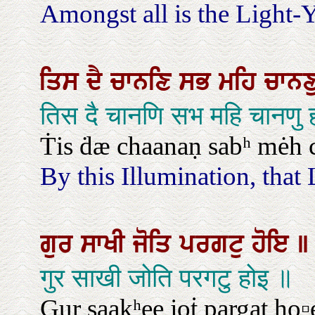
Amongst all is the Light-Y
ਤਿਸ
ਦੈ
ਚਾਨਣਿ
ਸਭ
ਮਹਿ
ਚਾਨਣ
तिस दै चानणि सभ महि चानणु 
Ṫis ḋæ chaanaṇ sabʰ mėh 
By this Illumination, that L
ਗੁਰ
ਸਾਖੀ
ਜੋਤਿ
ਪਰਗਟੁ
ਹੋਇ
॥
गुर साखी जोति परगटु होइ ॥
Gur saakʰee joṫ pargat ho▫