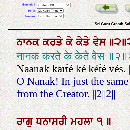
Gurmukhi:
Hindi:
Roman:
Sri Guru Granth Sa
ਨਾਨਕ
ਕਰਤੇ
ਕੇ
ਕੇਤੇ
ਵੇਸ
॥੨॥
नानक करते के केते वेस ॥२
Naanak karṫé ké kéṫé vés. ||
O Nanak! In just the same
from the Creator. ||2||2||
ਰਾਗੁ
ਧਨਾਸਰੀ
ਮਹਲਾ
੧
॥