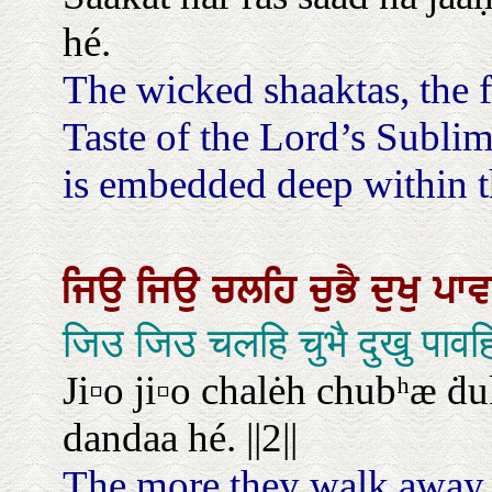
hé.
The wicked shaaktas, the f
Taste of the Lord’s Subli
is embedded deep within 
ਜਿਉ
ਜਿਉ
ਚਲਹਿ
ਚੁਭੈ
ਦੁਖੁ
ਪਾ
जिउ जिउ चलहि चुभै दुखु पाव
Ji▫o ji▫o chalėh chubʰæ ḋu
dandaa hé. ||2||
The more they walk away, 