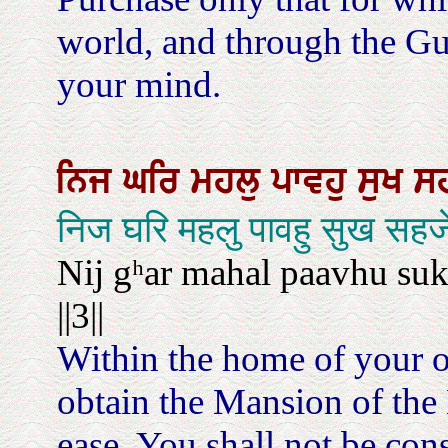
world, and through the Gu
your mind.
ਨਿਜ
ਘਰਿ
ਮਹਲੁ
ਪਾਵਹੁ
ਸੁਖ
ਸ
निज घरि महलु पावहु सुख सहजे
Nij gʰar mahal paavhu sukʰ
||3||
Within the home of your o
obtain the Mansion of the 
ease. You shall not be con