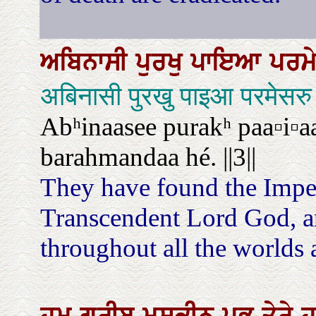
ਅਬਿਨਾਸੀ
ਪੁਰਖੁ
ਪਾਇਆ
ਪਰਮ
अबिनासी पुरखु पाइआ परमेसरु 
Abʰinaasee purakʰ paa▫i▫a
barahmandaa hé. ||3||
They have found the Impe
Transcendent Lord God, an
throughout all the worlds a