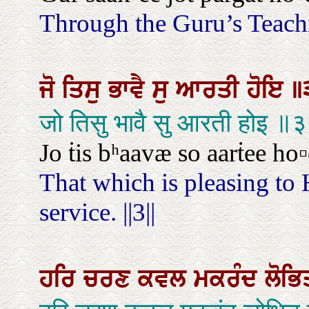
Through the Guru’s Teachin
ਜੋ
ਤਿਸੁ
ਭਾਵੈ
ਸੁ
ਆਰਤੀ
ਹੋਇ
॥
जो तिसु भावै सु आरती होइ ॥
Jo ṫis bʰaavæ so aarṫee ho▫é.
That which is pleasing to 
service. ||3||
ਹਰਿ
ਚਰਣ
ਕਵਲ
ਮਕਰੰਦ
ਲੋਭ