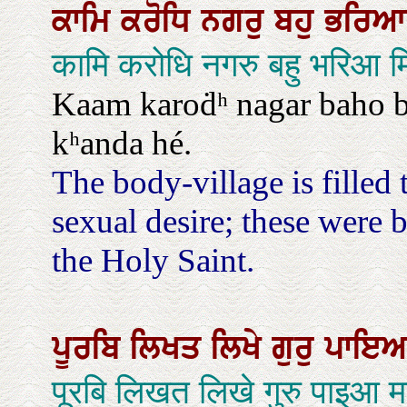
ਕਾਮਿ
ਕਰੋਧਿ
ਨਗਰੁ
ਬਹੁ
ਭਰਿ
कामि करोधि नगरु बहु भरिआ म
Kaam karoḋʰ nagar baho bʰ
kʰanda hé.
The body-village is filled
sexual desire; these were 
the Holy Saint.
ਪੂਰਬਿ
ਲਿਖਤ
ਲਿਖੇ
ਗੁਰੁ
ਪਾਇ
पूरबि लिखत लिखे गुरु पाइआ म