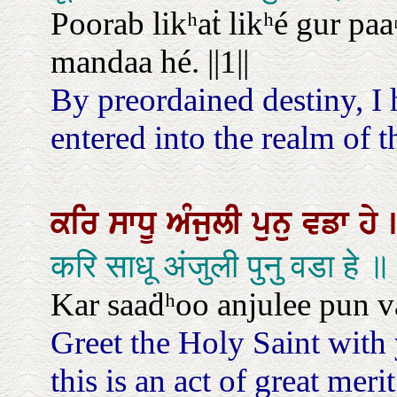
Poorab likʰaṫ likʰé gur pa
mandaa hé. ||1||
By preordained destiny, I 
entered into the realm of t
ਕਰਿ
ਸਾਧੂ
ਅੰਜੁਲੀ
ਪੁਨੁ
ਵਡਾ
ਹੇ
करि साधू अंजुली पुनु वडा हे ॥
Kar saaḋʰoo anjulee pun v
Greet the Holy Saint with
this is an act of great merit