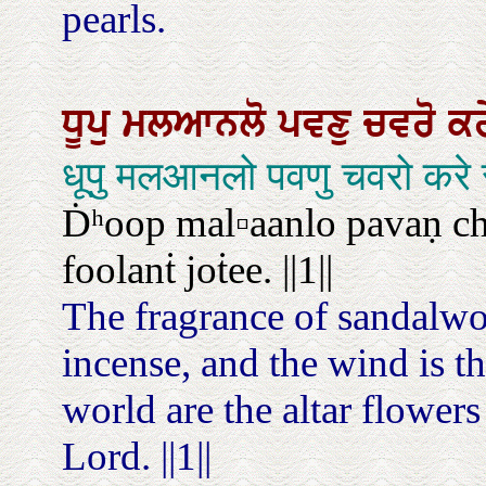
pearls.
ਧੂਪੁ
ਮਲਆਨਲੋ
ਪਵਣੁ
ਚਵਰੋ
ਕ
धूपु मलआनलो पवणु चवरो करे
Ḋʰoop mal▫aanlo pavaṇ ch
foolanṫ joṫee. ||1||
The fragrance of sandalwoo
incense, and the wind is th
world are the altar flower
Lord. ||1||