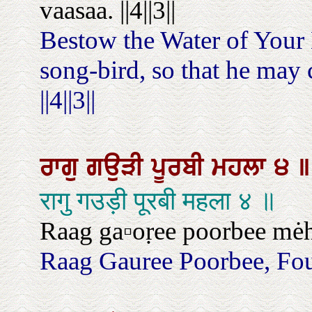
vaasaa. ||4||3||
Bestow the Water of Your 
song-bird, so that he may
||4||3||
ਰਾਗੁ
ਗਉੜੀ
ਪੂਰਬੀ
ਮਹਲਾ
੪
॥
रागु गउड़ी पूरबी महला ४ ॥
Raag ga▫oṛee poorbee mėh
Raag Gauree Poorbee, Fou