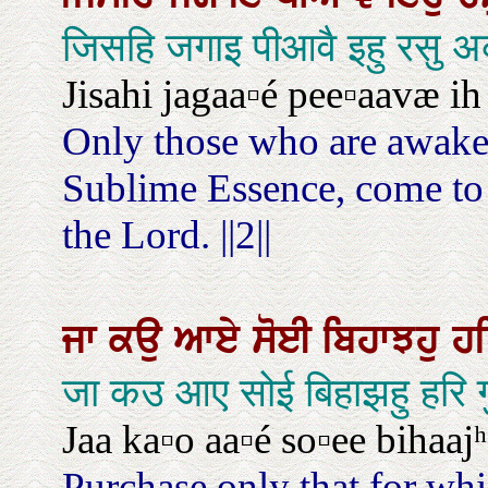
जिसहि जगाइ पीआवै इहु रसु
Jisahi jagaa▫é pee▫aavæ ih r
Only those who are awaken
Sublime Essence, come t
the Lord. ||2||
ਜਾ
ਕਉ
ਆਏ
ਸੋਈ
ਬਿਹਾਝਹੁ
ਹ
जा कउ आए सोई बिहाझहु हरि गु
Jaa ka▫o aa▫é so▫ee bihaaj
Purchase only that for wh