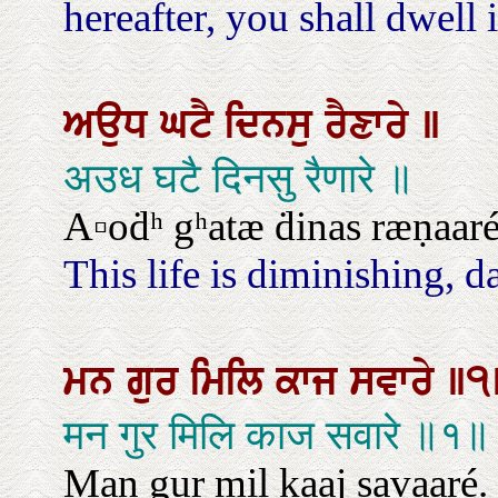
hereafter, you shall dwell i
ਅਉਧ
ਘਟੈ
ਦਿਨਸੁ
ਰੈਣਾਰੇ
॥
अउध घटै दिनसु रैणारे ॥
A▫oḋʰ gʰatæ ḋinas ræṇaaré
This life is diminishing, d
ਮਨ
ਗੁਰ
ਮਿਲਿ
ਕਾਜ
ਸਵਾਰੇ
॥੧
मन गुर मिलि काज सवारे ॥१॥
Man gur mil kaaj savaaré. |