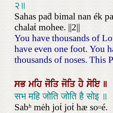
२॥
Sahas paḋ bimal nan ék pa
chalaṫ mohee. ||2||
You have thousands of Lot
have even one foot. You h
thousands of noses. This Pl
ਸਭ
ਮਹਿ
ਜੋਤਿ
ਜੋਤਿ
ਹੈ
ਸੋਇ
॥
सभ महि जोति जोति है सोइ ॥
Sabʰ mėh joṫ joṫ hæ so▫é.