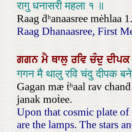
रागु धनासरी महला १ ॥
Raag ḋʰanaasree mėhlaa 1
Raag Dhanaasree, First M
ਗਗਨ
ਮੈ
ਥਾਲੁ
ਰਵਿ
ਚੰਦੁ
ਦੀਪ
गगन मै थालु रवि चंदु दीपक ब
Gagan mæ ṫʰaal rav chanḋ
janak moṫee.
Upon that cosmic plate of
are the lamps. The stars an