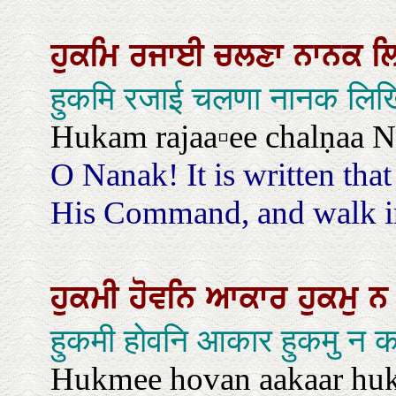
ਹੁਕਮਿ
ਰਜਾਈ
ਚਲਣਾ
ਨਾਨਕ
ਲ
हुकमि रजाई चलणा नानक लि
Hukam rajaa▫ee chalṇaa Naa
O Nanak! It is written tha
His Command, and walk in 
ਹੁਕਮੀ
ਹੋਵਨਿ
ਆਕਾਰ
ਹੁਕਮੁ
हुकमी होवनि आकार हुकमु न
Hukmee hovan aakaar huka