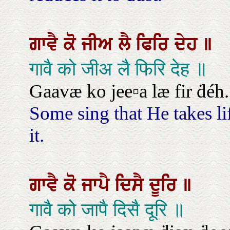
ਗਾਵੈ
ਕੋ
ਜੀਅ
ਲੈ
ਫਿਰਿ
ਦੇਹ
॥
गावै को जीअ लै फिरि देह ॥
Gaavæ ko jee▫a læ fir ḋéh.
Some sing that He takes li
it.
ਗਾਵੈ
ਕੋ
ਜਾਪੈ
ਦਿਸੈ
ਦੂਰਿ
॥
गावै को जापै दिसै दूरि ॥