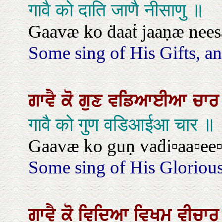
गावै को दाति जाणै नीसाणु ॥
Gaavæ ko ḋaaṫ jaaṇæ nees
Some sing of His Gifts, a
ਗਾਵੈ
ਕੋ
ਗੁਣ
ਵਡਿਆਈਆ
ਚਾ
गावै को गुण वडिआईआ चार ॥
Gaavæ ko guṇ vaḋi▫aa▫ee▫
Some sing of His Glorious
ਗਾਵੈ
ਕੋ
ਵਿਦਿਆ
ਵਿਖਮੁ
ਵੀਚਾਰ