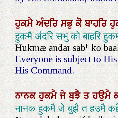
ਹੁਕਮੈ
ਅੰਦਰਿ
ਸਭੁ
ਕੋ
ਬਾਹਰਿ
ਹ
हुकमै अंदरि सभु को बाहरि हु
Hukmæ anḋar sabʰ ko baa
Everyone is subject to H
His Command.
ਨਾਨਕ
ਹੁਕਮੈ
ਜੇ
ਬੁਝੈ
ਤ
ਹਉਮੈ
नानक हुकमै जे बुझै त हउमै 