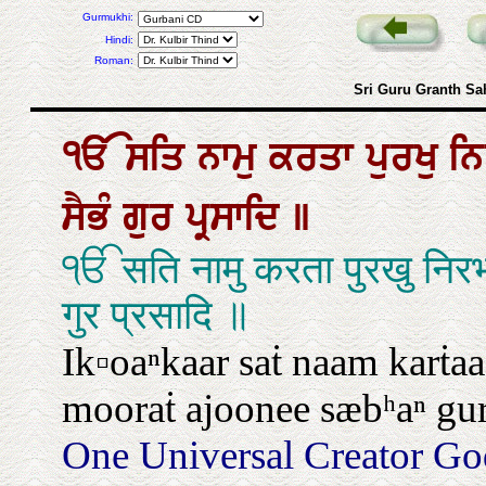
Gurmukhi:
Hindi:
Roman:
Sri Guru Granth Sa
ੴ
ਸਤਿ
ਨਾਮੁ
ਕਰਤਾ
ਪੁਰਖੁ
ਨ
ਸੈਭੰ
ਗੁਰ
ਪ੍ਰਸਾਦਿ
॥
ੴ सति नामु करता पुरखु निरभ
गुर प्रसादि ॥
Ik▫oaⁿkaar saṫ naam karṫaa
mooraṫ ajoonee sæbʰaⁿ gur
One Universal Creator Go