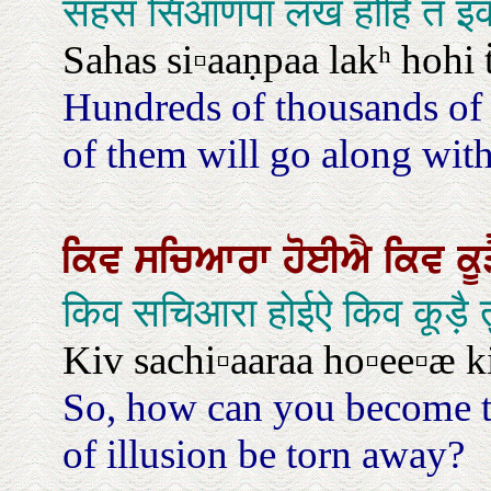
सहस सिआणपा लख होहि त इक
Sahas si▫aaṇpaa lakʰ hohi 
Hundreds of thousands of c
of them will go along with
ਕਿਵ
ਸਚਿਆਰਾ
ਹੋਈਐ
ਕਿਵ
ਕੂ
किव सचिआरा होईऐ किव कूड़ै त
Kiv sachi▫aaraa ho▫ee▫æ k
So, how can you become t
of illusion be torn away?