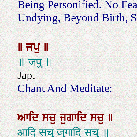
Being Personified. No Fe
Undying, Beyond Birth, Se
॥
ਜਪੁ
॥
॥ जपु ॥
Jap.
Chant And Meditate:
ਆਦਿ
ਸਚੁ
ਜੁਗਾਦਿ
ਸਚੁ
॥
आदि सचु जुगादि सचु ॥