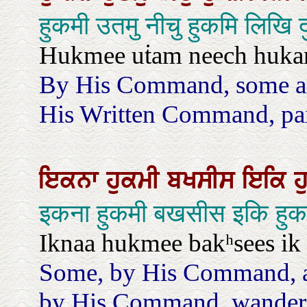
हुकमी उतमु नीचु हुकमि लिखि
Hukmee uṫam neech hukam 
By His Command, some ar
His Written Command, pain
ਇਕਨਾ
ਹੁਕਮੀ
ਬਖਸੀਸ
ਇਕਿ
ਹ
इकना हुकमी बखसीस इकि हुक
Iknaa hukmee bakʰsees ik
Some, by His Command, are
by His Command, wander a