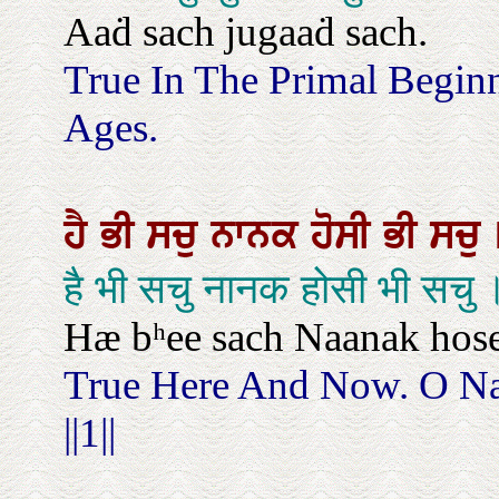
Aaḋ sach jugaaḋ sach.
True In The Primal Begin
Ages.
ਹੈ
ਭੀ
ਸਚੁ
ਨਾਨਕ
ਹੋਸੀ
ਭੀ
ਸਚੁ
है भी सचु नानक होसी भी सचु
Hæ bʰee sach Naanak hosee 
True Here And Now. O Na
||1||