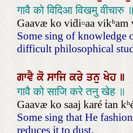
गावै को विदिआ विखमु वीचारु 
Gaavæ ko viḋi▫aa vikʰam 
Some sing of knowledge o
difficult philosophical stud
ਗਾਵੈ
ਕੋ
ਸਾਜਿ
ਕਰੇ
ਤਨੁ
ਖੇਹ
॥
गावै को साजि करे तनु खेह ॥
Gaavæ ko saaj karé ṫan kʰ
Some sing that He fashion
reduces it to dust.