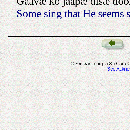
Gaavæ ko jaapæ ḋisæ ḋoor
Some sing that He seems s
© SriGranth.org, a Sri Guru G
See Ackno