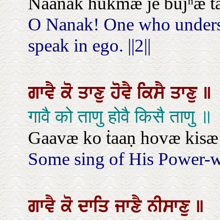
Naanak hukmæ jé bujʰæ ṫa
O Nanak! One who unders
speak in ego. ||2||
ਗਾਵੈ
ਕੋ
ਤਾਣੁ
ਹੋਵੈ
ਕਿਸੈ
ਤਾਣੁ
॥
गावै को ताणु होवै किसै ताणु ॥
Gaavæ ko ṫaaṇ hovæ kisæ 
Some sing of His Power-w
ਗਾਵੈ
ਕੋ
ਦਾਤਿ
ਜਾਣੈ
ਨੀਸਾਣੁ
॥