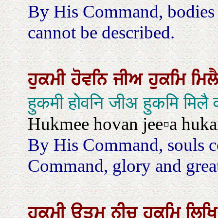
By His Command, bodies 
cannot be described.
ਹੁਕਮੀ
ਹੋਵਨਿ
ਜੀਅ
ਹੁਕਮਿ
ਮਿਲ
हुकमी होवनि जीअ हुकमि मिल
Hukmee hovan jee▫a huka
By His Command, souls co
Command, glory and great
ਹੁਕਮੀ
ਉਤਮੁ
ਨੀਚੁ
ਹੁਕਮਿ
ਲਿਖ