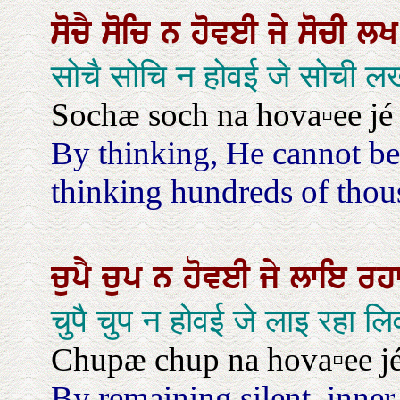
ਸੋਚੈ
ਸੋਚਿ
ਨ
ਹੋਵਈ
ਜੇ
ਸੋਚੀ
ਲ
सोचै सोचि न होवई जे सोची ल
Sochæ soch na hova▫ee jé 
By thinking, He cannot be
thinking hundreds of thou
ਚੁਪੈ
ਚੁਪ
ਨ
ਹੋਵਈ
ਜੇ
ਲਾਇ
ਰਹ
चुपै चुप न होवई जे लाइ रहा ल
Chupæ chup na hova▫ee jé l
By remaining silent, inner