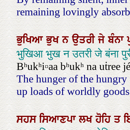
remaining lovingly absorb
ਭੁਖਿਆ
ਭੁਖ
ਨ
ਉਤਰੀ
ਜੇ
ਬੰਨਾ
भुखिआ भुख न उतरी जे बंना प
Bʰukʰi▫aa bʰukʰ na uṫree j
The hunger of the hungry 
up loads of worldly goods
ਸਹਸ
ਸਿਆਣਪਾ
ਲਖ
ਹੋਹਿ
ਤ