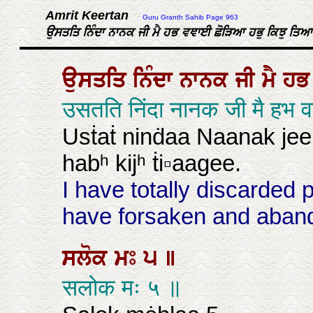
Amrit Keertan
Guru Granth Sahib Page 963
ਉਸਤਤਿ ਨਿੰਦਾ ਨਾਨਕ ਜੀ ਮੈ ਹਭ ਵਞਾਈ ਛੋੜਿਆ ਹਭੁ ਕਿਝੁ ਤਿਆ
ਉਸਤਤਿ
ਨਿੰਦਾ
ਨਾਨਕ
ਜੀ
ਮੈ
ਹ
उसतति निंदा नानक जी मै हभ 
Usṫaṫ ninḋaa Naanak je
habʰ kijʰ ṫi▫aagee.
I have totally discarded 
have forsaken and aband
ਸਲੋਕ
ਮਃ
੫
॥
सलोक मः ५ ॥