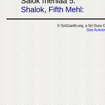
Salok mėhlaa 5.
Shalok, Fifth Mehl:
© SriGranth.org, a Sri Guru G
See Ackno