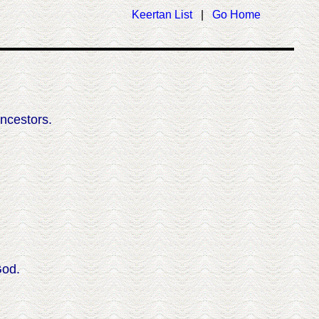
Keertan List
|
Go Home
ancestors.
God.