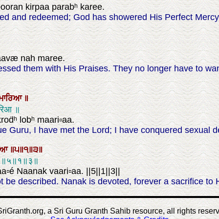
ooran kirpaa parabʰ karee.
ormed and redeemed; God has showered His Perfect Merc
ʰaavæ nah maree.
essed them with His Praises. They no longer have to wan
ਮਾਰਿਆ
॥
ारिआ ॥
kroḋʰ lobʰ maari▫aa.
 Guru, I have met the Lord; I have conquered sexual de
ਿਆ
॥੫॥੧॥੩॥
िआ ॥५॥१॥३॥
▫é Naanak vaari▫aa. ||5||1||3||
be described. Nanak is devoted, forever a sacrifice to Hi
riGranth.org, a Sri Guru Granth Sahib resource, all rights reser