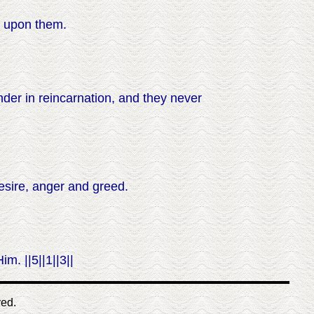
y upon them.
der in reincarnation, and they never
sire, anger and greed.
m. ||5||1||3||
ved.