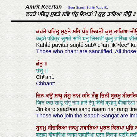
Amrit Keertan
Guru Granth Sahib Page 81
ਕਹਤੇ ਪਵਿਤ੍ਰ ਸੁਣਤੇ ਸਭਿ ਧੰਨੁ ਲਿਖਤਂ​ੀ ਕੁਲੁ ਤਾਰਿਆ ਜੀਉ ॥
ਕਹਤੇ
ਪਵਿਤ੍ਰ
ਸੁਣਤੇ
ਸਭਿ
ਧੰਨੁ
ਲਿਖਤੀ
ਕੁਲੁ
ਤਾਰਿਆ
ਜੀ
कहते पवित्र सुणते सभि धंनु लिखतीं कुलु तारिआ जी
Kahṫé paviṫar suṇṫé sabʰ ḋʰan likʰ▫ṫeeⁿ kul
Those who chant are sanctified. All those
ਛੰਤੁ
॥
छंतु ॥
Chʰanṫ.
Chhant:
ਜਿਨ
ਕਉ
ਸਾਧੂ
ਸੰਗੁ
ਨਾਮ
ਹਰਿ
ਰੰਗੁ
ਤਿਨੀ
ਬ੍ਰਹਮੁ
ਬੀਚਾ
जिन कउ साधू संगु नाम हरि रंगु तिनी ब्रहमु बीचारि
Jin ka▫o saaḋʰoo sang naam har rang ṫin
Those who join the Saadh Sangat are imbu
ਬ੍ਰਹਮੁ
ਬੀਚਾਰਿਆ
ਜਨਮੁ
ਸਵਾਰਿਆ
ਪੂਰਨ
ਕਿਰਪਾ
ਪ੍ਰਭਿ
ब्रहमु बीचारिआ जनमु सवारिआ पूरन किरपा प्रभि कर