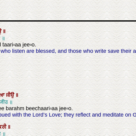
ਉ
॥
उ ॥
 ṫaari▫aa jee▫o.
 who listen are blessed, and those who write save their 
ਰਿਆ
ਜੀਉ
॥
आ जीउ ॥
ee barahm beechaari▫aa jee▫o.
ed with the Lord’s Love; they reflect and meditate on 
ਕਰੀ
॥
ी ॥