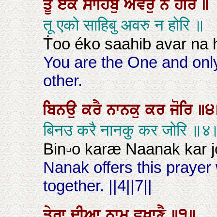
ਤੂ
ਏਕੋ
ਸਾਹਿਬੁ
ਅਵਰੁ
ਨ
ਹੋਰਿ
॥
तू एको साहिबु अवरु न होरि ॥
Ṫoo éko saahib avar na h
You are the One and only
other.
ਬਿਨਉ
ਕਰੈ
ਨਾਨਕੁ
ਕਰ
ਜੋਰਿ
॥੪
बिनउ करै नानकु कर जोरि ॥
Bin▫o karæ Naanak kar jor
Nanak offers this prayer
together. ||4||7||
ਤੇਰਾ
ਦੀਆ
ਨਾਮੁ
ਵਖਾਣੈ
॥੧॥