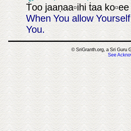
Ṫoo jaaṇaa▫ihi ṫaa ko▫ee
When You allow Yourself
You.
© SriGranth.org, a Sri Guru G
See Ackno