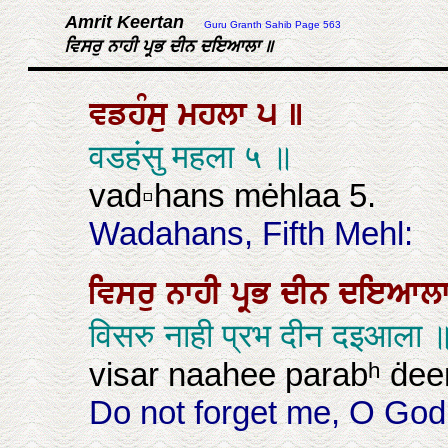
Amrit Keertan
Guru Granth Sahib Page 563
ਵਿਸਰੁ ਨਾਹੀ ਪ੍ਰਭ ਦੀਨ ਦਇਆਲਾ ॥
ਵਡਹੰਸੁ
ਮਹਲਾ
੫
॥
वडहंसु महला ५ ॥
vad▫hans mėhlaa 5.
Wadahans, Fifth Mehl:
ਵਿਸਰੁ
ਨਾਹੀ
ਪ੍ਰਭ
ਦੀਨ
ਦਇਆਲ
विसरु नाही प्रभ दीन दइआला 
visar naahee parabʰ ḋeen
Do not forget me, O God,