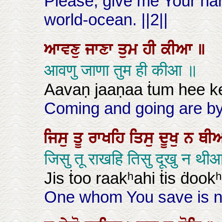
Please, give me Your han
world-ocean. ||2||
ਆਵਣੁ
ਜਾਣਾ
ਤੁਮ
ਹੀ
ਕੀਆ
॥
आवणु जाणा तुम ही कीआ ॥
Aavaṇ jaaṇaa ṫum hee k
Coming and going are by 
ਜਿਸੁ
ਤੂ
ਰਾਖਹਿ
ਤਿਸੁ
ਦੂਖੁ
ਨ
ਥ
जिसु तू राखहि तिसु दूखु न थ
Jis ṫoo raakʰahi ṫis ḋookʰ
One whom You save is not 