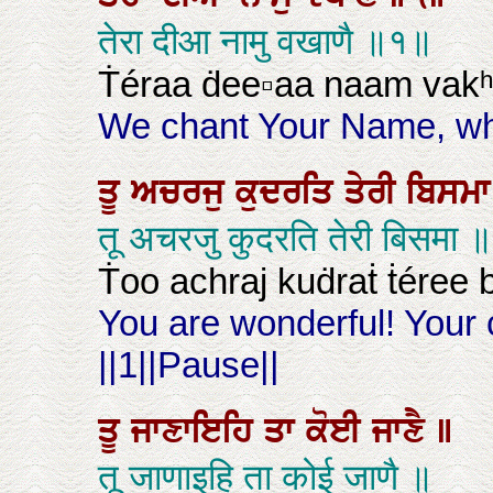
तेरा दीआ नामु वखाणै ॥१॥
Ṫéraa ḋee▫aa naam vakʰa
We chant Your Name, whic
ਤੂ
ਅਚਰਜੁ
ਕੁਦਰਤਿ
ਤੇਰੀ
ਬਿਸਮ
तू अचरजु कुदरति तेरी बिसमा
Ṫoo achraj kuḋraṫ ṫéree b
You are wonderful! Your 
||1||Pause||
ਤੂ
ਜਾਣਾਇਹਿ
ਤਾ
ਕੋਈ
ਜਾਣੈ
॥
तू जाणाइहि ता कोई जाणै ॥