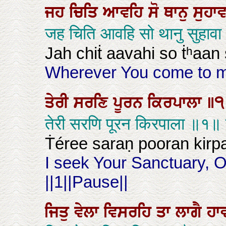
ਜਹ
ਚਿਤਿ
ਆਵਹਿ
ਸੋ
ਥਾਨੁ
ਸੁਹਾ
जह चिति आवहि सो थानु सुहावा
Jah chiṫ aavahi so ṫʰaan
Wherever You come to min
ਤੇਰੀ
ਸਰਣਿ
ਪੂਰਨ
ਕਿਰਪਾਲਾ
॥
तेरी सरणि पूरन किरपाला ॥१॥
Ṫéree saraṇ pooran kirpaa
I seek Your Sanctuary, 
||1||Pause||
ਜਿਤੁ
ਵੇਲਾ
ਵਿਸਰਹਿ
ਤਾ
ਲਾਗੈ
ਹਾ