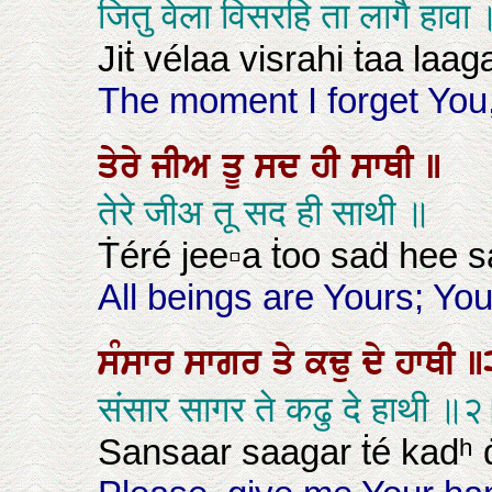
जितु वेला विसरहि ता लागै हाव
Jiṫ vélaa visrahi ṫaa laag
The moment I forget You, 
ਤੇਰੇ
ਜੀਅ
ਤੂ
ਸਦ
ਹੀ
ਸਾਥੀ
॥
तेरे जीअ तू सद ही साथी ॥
Ṫéré jee▫a ṫoo saḋ hee s
All beings are Yours; Yo
ਸੰਸਾਰ
ਸਾਗਰ
ਤੇ
ਕਢੁ
ਦੇ
ਹਾਥੀ
॥
संसार सागर ते कढु दे हाथी ॥
Sansaar saagar ṫé kadʰ ḋ