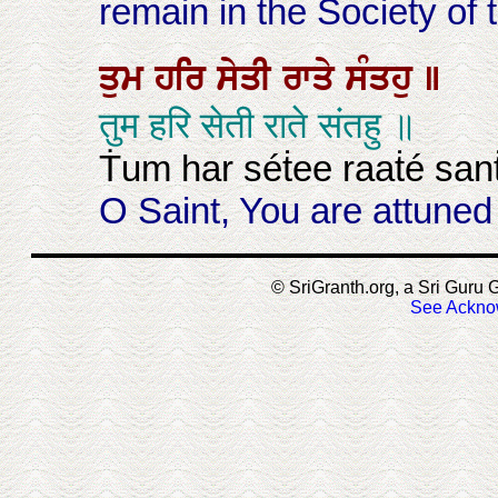
remain in the Society of t
ਤੁਮ
ਹਰਿ
ਸੇਤੀ
ਰਾਤੇ
ਸੰਤਹੁ
॥
तुम हरि सेती राते संतहु ॥
Ṫum har séṫee raaṫé san
O Saint, You are attuned 
© SriGranth.org, a Sri Guru G
See Ackno