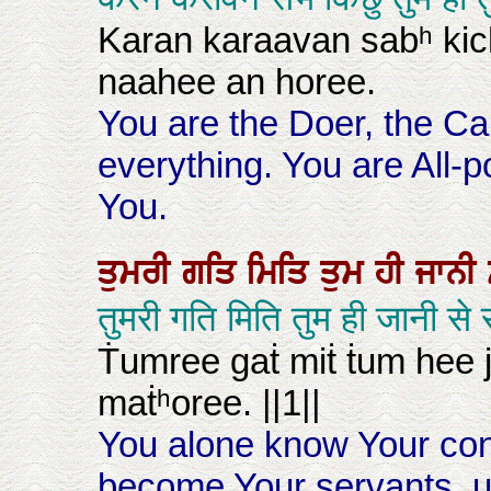
Karan karaavan sabʰ kic
naahee an horee.
You are the Doer, the Ca
everything. You are All-p
You.
ਤੁਮਰੀ
ਗਤਿ
ਮਿਤਿ
ਤੁਮ
ਹੀ
ਜਾਨੀ
तुमरी गति मिति तुम ही जानी 
Ṫumree gaṫ miṫ ṫum hee 
maṫʰoree. ||1||
You alone know Your con
become Your servants, 