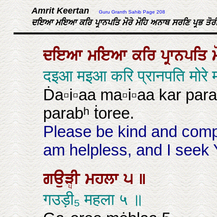
Amrit Keertan
Guru Granth Sahib Page 208
ਦਇਆ ਮਇਆ ਕਰਿ ਪ੍ਰਾਨਪਤਿ ਮੋਰੇ ਮੋਹਿ ਅਨਾਥ ਸਰਣਿ ਪ੍ਰਭ ਤੋਰੀ
ਦਇਆ
ਮਇਆ
ਕਰਿ
ਪ੍ਰਾਨਪਤਿ
दइआ मइआ करि प्रानपति मोरे 
Ḋa▫i▫aa ma▫i▫aa kar par
parabʰ ṫoree.
Please be kind and compa
am helpless, and I seek
ਗਉੜੀ
ਮਹਲਾ
੫
॥
गउड़ी₅ महला ५ ॥