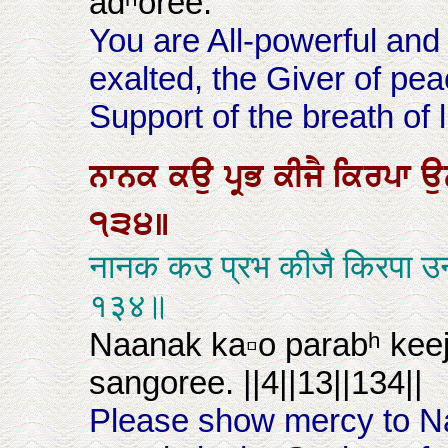
aḋʰoree.
You are All-powerful and I
exalted, the Giver of pe
Support of the breath of l
ਨਾਨਕ
ਕਉ
ਪ੍ਰਭ
ਕੀਜੈ
ਕਿਰਪਾ
ਉ
੧੩੪॥
नानक कउ प्रभ कीजै किरपा उ
१३४॥
Naanak ka▫o parabʰ kee
sangoree. ||4||13||134||
Please show mercy to N