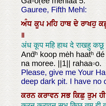
Ga▫oṛee mėhlaa 5.
Gauree, Fifth Mehl:
ਅੰਧ
ਕੂਪ
ਮਹਿ
ਹਾਥ
ਦੇ
ਰਾਖਹੁ
ਕ
॥
अंध कूप महि हाथ दे राखहु क
Anḋʰ koop mėh haaṫʰ ḋé 
na moree. ||1|| rahaa▫o.
Please, give me Your Hand
deep dark pit. I have no cl
ਕਰਨ
ਕਰਾਵਨ
ਸਭ
ਕਿਛੁ
ਤੁਮ
ਹ
करन करावन सभ किछु तुम ही त