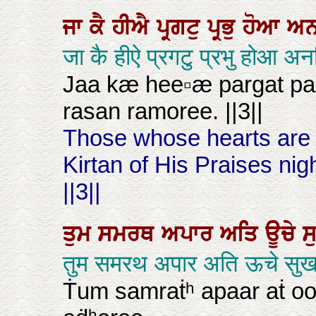
ਜਾ
ਕੈ
ਹੀਐ
ਪ੍ਰਗਟੁ
ਪ੍ਰਭੁ
ਹੋਆ
ਅਨ
जा कै हीऐ प्रगटु प्रभु होआ 
Jaa kæ hee▫æ pargat par
rasan ramoree. ||3||
Those whose hearts are i
Kirtan of His Praises nig
||3||
ਤੁਮ
ਸਮਰਥ
ਅਪਾਰ
ਅਤਿ
ਊਚੇ
ਸ
तुम समरथ अपार अति ऊचे सुखद
Ṫum samraṫʰ apaar aṫ oo