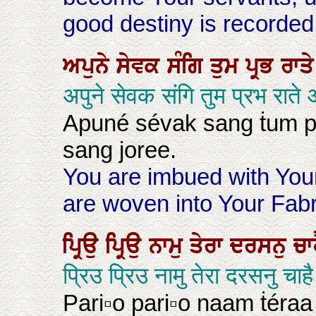
good destiny is recorded. 
ਅਪੁਨੇ
ਸੇਵਕ
ਸੰਗਿ
ਤੁਮ
ਪ੍ਰਭ
ਰਾਤ
अपुने सेवक संगि तुम प्रभ रात
Apuné sévak sang ṫum pa
sang joree.
You are imbued with You
are woven into Your Fabr
ਪ੍ਰਿਉ
ਪ੍ਰਿਉ
ਨਾਮੁ
ਤੇਰਾ
ਦਰਸਨੁ
ਚਾ
प्रिउ प्रिउ नामु तेरा दरसनु च
Pari▫o pari▫o naam ṫéra