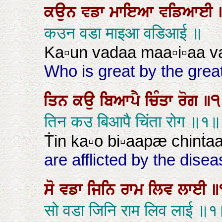
ਕਉਨ
ਵਡਾ
ਮਾਇਆ
ਵਡਿਆਈ
कउन वडा माइआ वडिआई ॥
Ka▫un vadaa maa▫i▫aa va
Who is great by the gre
ਤਿਨ
ਕਉ
ਬਿਆਪੈ
ਚਿੰਤਾ
ਰੋਗ
॥੧
तिन कउ बिआपै चिंता रोग ॥१॥
Ṫin ka▫o bi▫aapæ chinṫaa 
are afflicted by the diseas
ਸੋ
ਵਡਾ
ਜਿਨਿ
ਰਾਮ
ਲਿਵ
ਲਾਈ
॥
सो वडा जिनि राम लिव लाई ॥१