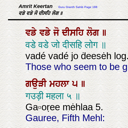
Amrit Keertan
Guru Granth Sahib Page 188
ਵਡੇ ਵਡੇ ਜੋ ਦੀਸਹਿ ਲੋਗ ॥
ਵਡੇ
ਵਡੇ
ਜੋ
ਦੀਸਹਿ
ਲੋਗ
॥
वडे वडे जो दीसहि लोग ॥
vadé vadé jo ḋeesėh log
Those who seem to be gr
ਗਉੜੀ
ਮਹਲਾ
੫
॥
गउड़ी महला ५ ॥
Ga▫oṛee mėhlaa 5.
Gauree, Fifth Mehl: