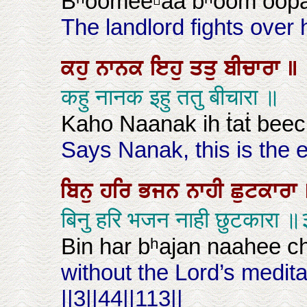
Bʰoomee▫aa bʰoom oopar 
The landlord fights over 
ਕਹੁ
ਨਾਨਕ
ਇਹੁ
ਤਤੁ
ਬੀਚਾਰਾ
॥
कहु नानक इहु ततु बीचारा ॥
Kaho Naanak ih ṫaṫ beec
Says Nanak, this is the 
ਬਿਨੁ
ਹਰਿ
ਭਜਨ
ਨਾਹੀ
ਛੁਟਕਾਰਾ
बिनु हरि भजन नाही छुटकार
Bin har bʰajan naahee chʰ
without the Lord’s meditat
||3||44||113||