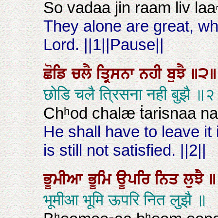
So vadaa jin raam liv laa▫
They alone are great, who
Lord. ||1||Pause||
ਛੋਡਿ
ਚਲੈ
ਤ੍ਰਿਸਨਾ
ਨਹੀ
ਬੁਝੈ
॥੨॥
छोडि चलै त्रिसना नही बुझै ॥
Chʰod chalæ ṫarisnaa nah
He shall have to leave it 
is still not satisfied. ||2||
ਭੂਮੀਆ
ਭੂਮਿ
ਊਪਰਿ
ਨਿਤ
ਲੁਝੈ
॥
भूमीआ भूमि ऊपरि नित लुझै ॥