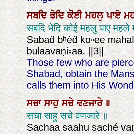
ਸਬਦਿ
ਭੇਦਿ
ਕੋਈ
ਮਹਲੁ
ਪਾਏ
ਮ
सबदि भेदि कोई महलु पाए महल
Sabaḋ bʰéḋ ko▫ee mahal
bulaavaṇi▫aa. ||3||
Those few who are pierc
Shabad, obtain the Mans
calls them into His Wondr
ਸਚਾ
ਸਾਹੁ
ਸਚੇ
ਵਣਜਾਰੇ
॥
सचा साहु सचे वणजारे ॥
Sachaa saahu saché vaṇ