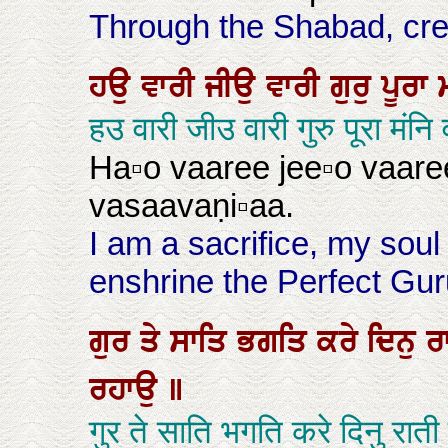
Through the Shabad, cre
ਹਉ
ਵਾਰੀ
ਜੀਉ
ਵਾਰੀ
ਗੁਰੁ
ਪੂਰਾ
हउ वारी जीउ वारी गुरु पूरा मं
Ha▫o vaaree jee▫o vaar
vasaavaṇi▫aa.
I am a sacrifice, my soul 
enshrine the Perfect Guru
ਗੁਰ
ਤੇ
ਸਾਤਿ
ਭਗਤਿ
ਕਰੇ
ਦਿਨੁ
ਰ
ਰਹਾਉ
॥
गुर ते साति भगति करे दिनु र