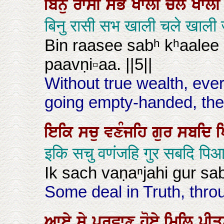
ਬਿਨੁ
ਰਾਸੀ
ਸਭ
ਖਾਲੀ
ਚਲੇ
ਖਾਲ
बिनु रासी सभ खाली चले खाली
Bin raasee sabʰ kʰaalee 
paavṇi▫aa. ||5||
Without true wealth, ev
going empty-handed, they 
ਇਕਿ
ਸਚੁ
ਵਣੰਜਹਿ
ਗੁਰ
ਸਬਦਿ
इकि सचु वणंजहि गुर सबदि पिआ
Ik sach vaṇaⁿjahi gur sa
Some deal in Truth, thro
ਆਏ
ਸੇ
ਪਰਵਾਣੁ
ਹੋਏ
ਮਿਲਿ
ਪ੍ਰ