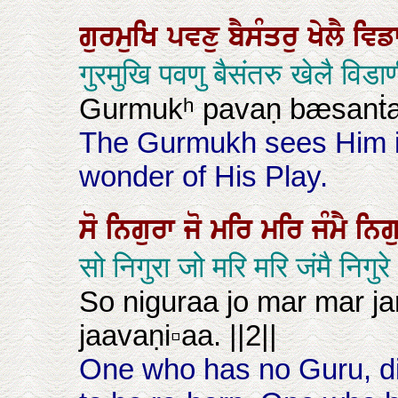
ਗੁਰਮੁਖਿ
ਪਵਣੁ
ਬੈਸੰਤਰੁ
ਖੇਲੈ
ਵਿਡ
गुरमुखि पवणु बैसंतरु खेलै विडा
Gurmukʰ pavaṇ bæsanṫar
The Gurmukh sees Him in 
wonder of His Play.
ਸੋ
ਨਿਗੁਰਾ
ਜੋ
ਮਰਿ
ਮਰਿ
ਜੰਮੈ
ਨਿਗ
सो निगुरा जो मरि मरि जंमै न
So niguraa jo mar mar 
jaavaṇi▫aa. ||2||
One who has no Guru, di