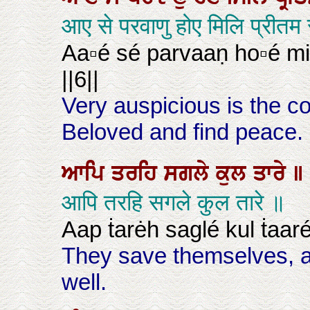
आए से परवाणु होए मिलि प्रीत
Aa▫é sé parvaaṇ ho▫é mi
||6||
Very auspicious is the c
Beloved and find peace. |
ਆਪਿ
ਤਰਹਿ
ਸਗਲੇ
ਕੁਲ
ਤਾਰੇ
॥
आपि तरहि सगले कुल तारे ॥
Aap ṫarėh saglé kul ṫaaré
They save themselves, an
well.