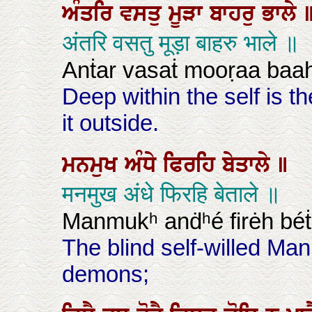
ਅੰਤਰਿ
ਵਸਤੁ
ਮੂੜਾ
ਬਾਹਰੁ
ਭਾਲੇ
अंतरि वसतु मूड़ा बाहरु भाले ॥
Anṫar vasaṫ mooṛaa baah
Deep within the self is th
it outside.
ਮਨਮੁਖ
ਅੰਧੇ
ਫਿਰਹਿ
ਬੇਤਾਲੇ
॥
मनमुख अंधे फिरहि बेताले ॥
Manmukʰ anḋʰé firėh béṫ
The blind self-willed M
demons;