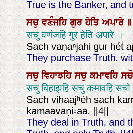
True is the Banker, and t
ਸਚੁ
ਵਣੰਜਹਿ
ਗੁਰ
ਹੇਤਿ
ਅਪਾਰੇ
॥
सचु वणंजहि गुर हेति अपारे ॥
Sach vaṇaⁿjahi gur héṫ a
They purchase Truth, with
ਸਚੁ
ਵਿਹਾਝਹਿ
ਸਚੁ
ਕਮਾਵਹਿ
ਸਚ
सचु विहाझहि सचु कमावहि सच
Sach vihaajʰėh sach ka
kamaavaṇi▫aa. ||4||
They deal in Truth, and t