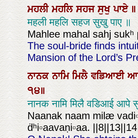
ਮਹਲੀ
ਮਹਲਿ
ਸਹਜ
ਸੁਖੁ
ਪਾਏ
॥
महली महलि सहज सुखु पाए ॥
Mahlee mahal sahj sukʰ 
The soul-bride finds intu
Mansion of the Lord’s P
ਨਾਨਕ
ਨਾਮਿ
ਮਿਲੈ
ਵਡਿਆਈ
ਆ
੧੪॥
नानक नामि मिलै वडिआई आप
Naanak naam milæ vadi▫
ḋʰi▫aavaṇi▫aa. ||8||13||14