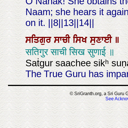
O Nanak! She obtains the
Naam; she hears it agai
on it. ||8||13||14||
ਸਤਿਗੁਰ
ਸਾਚੀ
ਸਿਖ
ਸੁਣਾਈ
॥
सतिगुर साची सिख सुणाई ॥
Saṫgur saachee sikʰ suṇ
The True Guru has impar
© SriGranth.org, a Sri Guru G
See Ackno