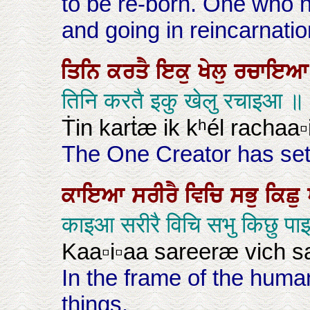
to be re-born. One who 
and going in reincarnation
ਤਿਨਿ
ਕਰਤੈ
ਇਕੁ
ਖੇਲੁ
ਰਚਾਇ
तिनि करतै इकु खेलु रचाइआ ॥
Ṫin karṫæ ik kʰél rachaa▫
The One Creator has set 
ਕਾਇਆ
ਸਰੀਰੈ
ਵਿਚਿ
ਸਭੁ
ਕਿਛੁ
काइआ सरीरै विचि सभु किछु प
Kaa▫i▫aa sareeræ vich sa
In the frame of the huma
things.