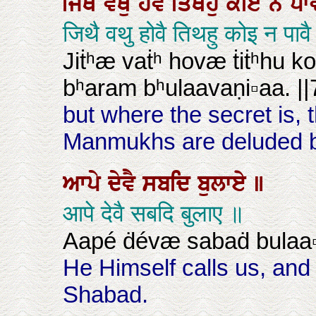
ਜਿਥੈ
ਵਥੁ
ਹੋਵੈ
ਤਿਥਹੁ
ਕੋਇ
ਨ
ਪਾ
जिथै वथु होवै तिथहु कोइ न प
Jiṫʰæ vaṫʰ hovæ ṫiṫʰhu
bʰaram bʰulaavaṇi▫aa. ||7
but where the secret is, t
Manmukhs are deluded by
ਆਪੇ
ਦੇਵੈ
ਸਬਦਿ
ਬੁਲਾਏ
॥
आपे देवै सबदि बुलाए ॥
Aapé ḋévæ sabaḋ bulaa▫
He Himself calls us, and
Shabad.