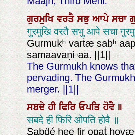
Maajh, Third Mehl:
ਗੁਰਮੁਖਿ
ਵਰਤੈ
ਸਭੁ
ਆਪੇ
ਸਚਾ
ਗ
गुरमुखि वरतै सभु आपे सचा ग
Gurmukʰ varṫæ sabʰ aa
samaavaṇi▫aa. ||1||
The Gurmukh knows that t
pervading. The Gurmukh
merger. ||1||
ਸਬਦੇ
ਹੀ
ਫਿਰਿ
ਓਪਤਿ
ਹੋਵੈ
॥
सबदे ही फिरि ओपति होवै ॥
Sabḋé hee fir opaṫ hovæ