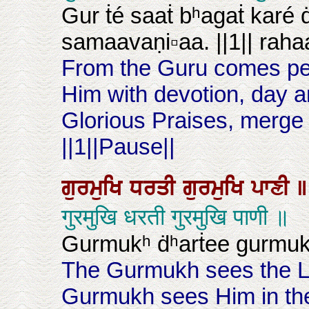
Gur ṫé saaṫ bʰagaṫ karé 
samaavaṇi▫aa. ||1|| raha
From the Guru comes pea
Him with devotion, day a
Glorious Praises, merge 
||1||Pause||
ਗੁਰਮੁਖਿ
ਧਰਤੀ
ਗੁਰਮੁਖਿ
ਪਾਣੀ
॥
गुरमुखि धरती गुरमुखि पाणी ॥
Gurmukʰ ḋʰarṫee gurmuk
The Gurmukh sees the Lo
Gurmukh sees Him in the