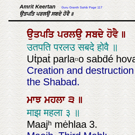
Amrit Keertan
Guru Granth Sahib Page 117
ਉਤਪਤਿ ਪਰਲਉ ਸਬਦੇ ਹੋਵੈ ॥
ਉਤਪਤਿ
ਪਰਲਉ
ਸਬਦੇ
ਹੋਵੈ
॥
उतपति परलउ सबदे होवै ॥
Uṫpaṫ parla▫o sabḋé hov
Creation and destructio
the Shabad.
ਮਾਝ
ਮਹਲਾ
੩
॥
माझ महला ३ ॥
Maajʰ mėhlaa 3.