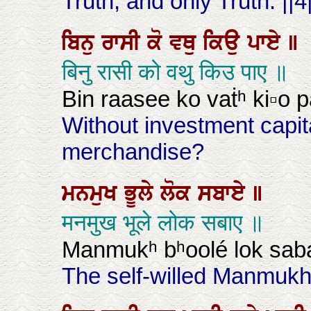
Truth, and only Truth. ||4|
ਬਿਨੁ
ਰਾਸੀ
ਕੋ
ਵਥੁ
ਕਿਉ
ਪਾਏ
॥
बिनु रासी को वथु किउ पाए ॥
Bin raasee ko vaṫʰ ki▫o p
Without investment capi
merchandise?
ਮਨਮੁਖ
ਭੂਲੇ
ਲੋਕ
ਸਬਾਏ
॥
मनमुख भूले लोक सबाए ॥
Manmukʰ bʰoolé lok sab
The self-willed Manmukhs