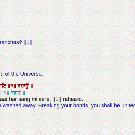
ranches? ||1||
d of the Universe.
ਲਾਇ
॥੧॥
ਰਹਾਉ
॥
इ ॥१॥ रहाउ ॥
 har sang milaa▫é. ||1|| rahaa▫o.
be washed away. Breaking your bonds, you shall be united