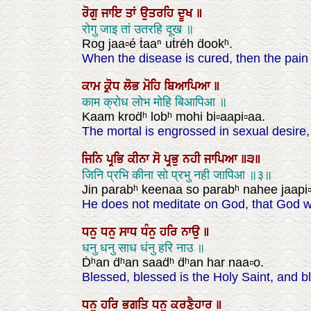
ਰੋਗੁ
ਜਾਇ
ਤਾਂ
ਉਤਰਹਿ
ਦੂਖ
॥
रोगु जाइ तां उतरहि दूख ॥
Rog jaa▫é ṫaaⁿ uṫrėh ḋookʰ.
When the disease is cured, then the pain
ਕਾਮ
ਕ੍ਰੋਧ
ਲੋਭ
ਮੋਹਿ
ਬਿਆਪਿਆ
॥
काम क्रोध लोभ मोहि बिआपिआ ॥
Kaam kroḋʰ lobʰ mohi bi▫aapi▫aa.
The mortal is engrossed in sexual desire
ਜਿਨਿ
ਪ੍ਰਭਿ
ਕੀਨਾ
ਸੋ
ਪ੍ਰਭੁ
ਨਹੀ
ਜਾਪਿਆ
॥੩॥
जिनि प्रभि कीना सो प्रभु नही जापिआ ॥३॥
Jin parabʰ keenaa so parabʰ nahee jaapi▫a
He does not meditate on God, that God wh
ਧਨੁ
ਧਨੁ
ਸਾਧ
ਧੰਨੁ
ਹਰਿ
ਨਾਉ
॥
धनु धनु साध धंनु हरि नाउ ॥
Ḋʰan ḋʰan saaḋʰ ḋʰan har naa▫o.
Blessed, blessed is the Holy Saint, and b
ਧਨੁ
ਹਰਿ
ਭਗਤਿ
ਧਨੁ
ਕਰਣੈਹਾਰ
॥