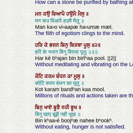
How can a stone be purified by bathing at
ਮਨ
ਕਉ
ਵਿਆਪੈ
ਹਉਮੈ
ਮੈਲੁ
॥
मन कउ विआपै हउमै मैलु ॥
Man ka▫o vi▫aapæ ha▫umæ mæl.
The filth of egotism clings to the mind.
ਹਰਿ
ਕੇ
ਭਜਨ
ਬਿਨੁ
ਬਿਰਥਾ
ਪੂਲੁ
॥੨॥
हरि के भजन बिनु बिरथा पूलु ॥२॥
Har ké bʰajan bin birṫʰaa pool. ||2||
Without meditating and vibrating on the Lo
ਕੋਟਿ
ਕਰਮ
ਬੰਧਨ
ਕਾ
ਮੂਲੁ
॥
कोटि करम बंधन का मूलु ॥
Kot karam banḋʰan kaa mool.
Millions of rituals and actions taken are 
ਬਿਨੁ
ਖਾਏ
ਬੂਝੈ
ਨਹੀ
ਭੂਖ
॥
बिनु खाए बूझै नही भूख ॥
Bin kʰaa▫é boojʰæ nahee bʰookʰ.
Without eating, hunger is not satisfied.