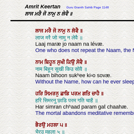
Amrit Keertan
Guru Granth Sahib Page 1148
ਲਾਜ ਮਰੈ ਜੋ ਨਾਮੁ ਨ ਲੇਵੈ ॥
ਲਾਜ
ਮਰੈ
ਜੋ
ਨਾਮੁ
ਨ
ਲੇਵੈ
॥
लाज मरै जो नामु न लेवै ॥
Laaj maræ jo naam na lévæ.
One who does not repeat the Naam, the N
ਨਾਮ
ਬਿਹੂਨ
ਸੁਖੀ
ਕਿਉ
ਸੋਵੈ
॥
नाम बिहून सुखी किउ सोवै ॥
Naam bihoon sukʰee ki▫o sovæ.
Without the Name, how can he ever slee
ਹਰਿ
ਸਿਮਰਨੁ
ਛਾਡਿ
ਪਰਮ
ਗਤਿ
ਚਾਹੈ
॥
हरि सिमरनु छाडि परम गति चाहै ॥
Har simran chʰaad param gaṫ chaahæ.
The mortal abandons meditative remembran
ਭੈਰਉ
ਮਹਲਾ
੫
॥
भैरउ महला ५ ॥