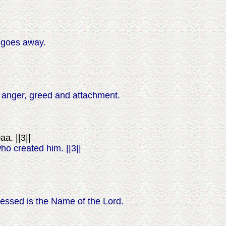
 goes away.
, anger, greed and attachment.
a. ||3||
o created him. ||3||
lessed is the Name of the Lord.