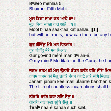
Bʰæro mėhlaa 5.
Bhairao, Fifth Mehl:
ਮੂਲ
ਬਿਨਾ
ਸਾਖਾ
ਕਤ
ਆਹੈ
॥੧॥
मूल बिना साखा कत आहै ॥१॥
Mool binaa saakʰaa kaṫ aahæ. ||1||
but without roots, how can there be any b
ਗੁਰੁ
ਗੋਵਿੰਦੁ
ਮੇਰੇ
ਮਨ
ਧਿਆਇ
॥
गुरु गोविंदु मेरे मन धिआइ ॥
Gur govinḋ méré man ḋʰi▫aa▫é.
O my mind! Meditate on the Guru, the Lor
ਜਨਮ
ਜਨਮ
ਕੀ
ਮੈਲੁ
ਉਤਾਰੈ
ਬੰਧਨ
ਕਾਟਿ
ਹਰਿ
ਸੰਗਿ
ਮਿ
जनम जनम की मैलु उतारै बंधन काटि हरि संगि मिला
Janam janam kee mæl uṫaaræ banḋʰan kaat
The filth of countless incarnations shall 
ਤੀਰਥਿ
ਨਾਇ
ਕਹਾ
ਸੁਚਿ
ਸੈਲੁ
॥
तीरथि नाइ कहा सुचि सैलु ॥
Ṫiraṫʰ naa▫é kahaa such sæl.