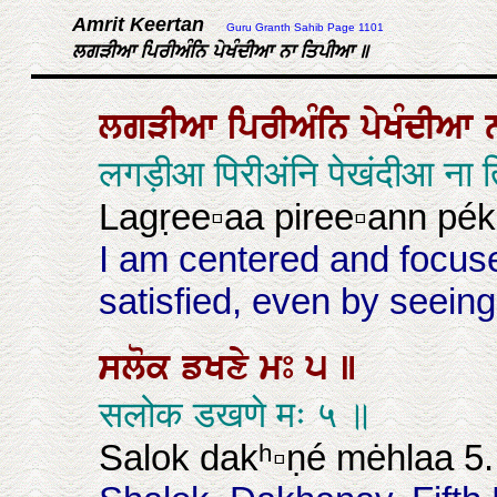
Amrit Keertan
Guru Granth Sahib Page 1101
ਲਗੜੀਆ ਪਿਰੀਅੰਨਿ ਪੇਖੰਦੀਆ ਨਾ ਤਿਪੀਆ ॥
ਲਗੜੀਆ
ਪਿਰੀਅੰਨਿ
ਪੇਖੰਦੀਆ
लगड़ीआ पिरीअंनि पेखंदीआ ना 
Lagṛee▫aa piree▫ann pék
I am centered and focus
satisfied, even by seein
ਸਲੋਕ
ਡਖਣੇ
ਮਃ
੫
॥
सलोक डखणे मः ५ ॥
Salok dakʰ▫ṇé mėhlaa 5.