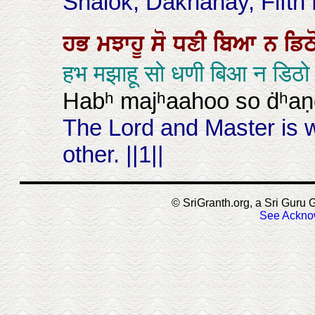
Shalok, Dakhanay, Fifth 
ਹਭ
ਮਝਾਹੂ
ਸੋ
ਧਣੀ
ਬਿਆ
ਨ
ਡਿਠ
हभ मझाहू सो धणी बिआ न डिठ
Habʰ majʰaahoo so ḋʰaṇee
The Lord and Master is wi
other. ||1||
© SriGranth.org, a Sri Guru G
See Ackno