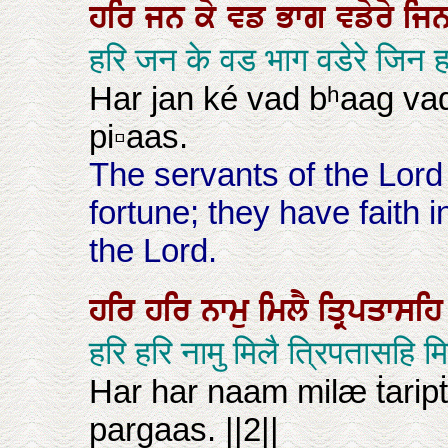
ਹਰਿ
ਜਨ
ਕੇ
ਵਡ
ਭਾਗ
ਵਡੇਰੇ
ਜਿ
हरि जन के वड भाग वडेरे जिन 
Har jan ké vad bʰaag vad
pi▫aas.
The servants of the Lord
fortune; they have faith i
the Lord.
ਹਰਿ
ਹਰਿ
ਨਾਮੁ
ਮਿਲੈ
ਤ੍ਰਿਪਤਾਸਹ
हरि हरि नामु मिलै त्रिपतासहि
Har har naam milæ ṫarip
pargaas. ||2||