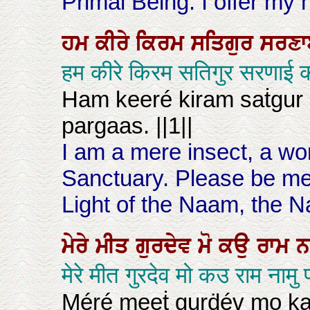
Primal Being: I offer my
ਹਮ
ਕੀਰੇ
ਕਿਰਮ
ਸਤਿਗੁਰ
ਸਰਣ
हम कीरे किरम सतिगुर सरणाई 
Ham keeré kiram saṫgur 
pargaas. ||1||
I am a mere insect, a wo
Sanctuary. Please be mer
Light of the Naam, the Na
ਮੇਰੇ
ਮੀਤ
ਗੁਰਦੇਵ
ਮੋ
ਕਉ
ਰਾਮ
ਨ
मेरे मीत गुरदेव मो कउ राम नामु
Méré meeṫ gurḋév mo ka