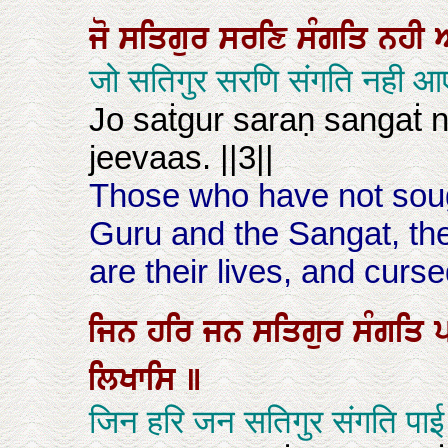
ਜੋ
ਸਤਿਗੁਰ
ਸਰਣਿ
ਸੰਗਤਿ
ਨਹੀ
जो सतिगुर सरणि संगति नही आए 
Jo saṫgur saraṇ sangaṫ n
jeevaas. ||3||
Those who have not soug
Guru and the Sangat, th
are their lives, and cursed
ਜਿਨ
ਹਰਿ
ਜਨ
ਸਤਿਗੁਰ
ਸੰਗਤਿ
ਲਿਖਾਸਿ
॥
जिन हरि जन सतिगुर संगति प