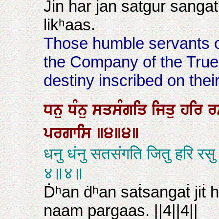
Jin har jan saṫgur sangaṫ
likʰaas.
Those humble servants o
the Company of the True
destiny inscribed on thei
ਧਨੁ
ਧੰਨੁ
ਸਤਸੰਗਤਿ
ਜਿਤੁ
ਹਰਿ
ਰ
ਪਰਗਾਸਿ
॥੪॥੪॥
धनु धंनु सतसंगति जितु हरि र
४॥४॥
Ḋʰan ḋʰan saṫsangaṫ jiṫ 
naam pargaas. ||4||4||