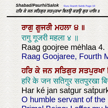
Shabad/Paurhi/Salok
Guru Granth Sahib Page 10
ਹਰਿ ਕੇ ਜਨ ਸਤਿਗੁਰ ਸਤਪੁਰਖਾ ਬਿਨਉ ਕਰਉ ਗੁਰ ਪਾਸਿ ॥
ਰਾਗੁ
ਗੂਜਰੀ
ਮਹਲਾ
੪
॥
रागु गूजरी महला ४ ॥
Raag goojree mėhlaa 4.
Raag Goojaree, Fourth M
ਹਰਿ
ਕੇ
ਜਨ
ਸਤਿਗੁਰ
ਸਤਪੁਰਖਾ
हरि के जन सतिगुर सतपुरखा ब
Har ké jan saṫgur saṫpur
O humble servant of the