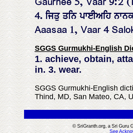
Gaurhee 5, Vaar 9:2 (
4. ਜਿਤੁ ਤਨਿ ਪਾਈਅਹਿ ਨਾਨਕ
Aaasaa 1, Vaar 4 Salok
SGGS Gurmukhi-English Dic
1. achieve, obtain, atta
in. 3. wear.
SGGS Gurmukhi-English dictio
Thind, MD, San Mateo, CA, 
.
© SriGranth.org, a Sri Guru G
See Ackno