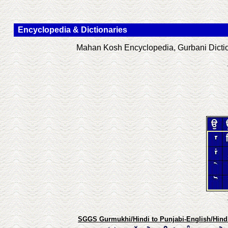
Encyclopedia & Dictionaries
Mahan Kosh Encyclopedia, Gurbani Diction
SGGS Gurmukhi/Hindi to Punjabi-English/Hindi