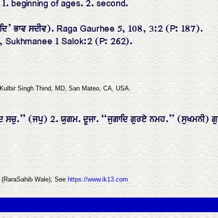
। 1. beginning of ages. 2. second.
ੁਗਾਦਿ’ ਭਾਵ ਸਦੀਵ). Raga Gaurhee 5, 108, 3:2 (P: 187).
5, Sukhmanee 1 Salok:2 (P: 262).
 Kulbir Singh Thind, MD, San Mateo, CA, USA.
ਦਿ ਸਚੁ.” (ਜਪੁ) 2. ਯੁਗਮ. ਦੂਜਾ. “ਜੁਗਾਦਿ ਗੁਰਏ ਨਮਹ.” (ਸੁਖਮਨੀ) ਗੁ
h (RaraSahib Wale); See
https://www.ik13.com