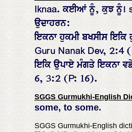
Iknaa. ਕਈਆਂ ਨੂੰ, ਕੁਝ ਨੂੰ
ਉਦਾਹਰਨ:
ਇਕਨਾ ਹੁਕਮੀ ਬਖਸੀਸ ਇਕਿ ਹ
Guru Nanak Dev, 2:4 (
ਇਕਿ ਉਪਾਏ ਮੰਗਤੇ ਇਕਨਾ ਵਡ
6, 3:2 (P: 16).
SGGS Gurmukhi-English Dic
some, to some.
SGGS Gurmukhi-English dictio