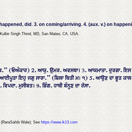
.) happened, did. 3. on coming/arriving. 4. (aux. v.) on happ
 Kulbir Singh Thind, MD, San Mateo, CA, USA.
ਰਥ.” (ਓਅੰਕਾਰ) 2. ਆਯੁ. ਉ਼ਮਰ. ਅਵਸਥਾ। 3. ਆਯਮਾਤਾ. ਦੁਰਗਾ. ਇਸ ਨਾਉ
ਆ. “ਆਈਪੂਤਾ ਇਹੁ ਜਗੁ ਸਾਰਾ.” (ਬਿਲਾ ਥਿਤੀ ਮਃ ੧) 5. ਆਉਣ ਦਾ ਭੂਤ ਕ
ਿਪਦਾ. ਮੁਸੀਬਤ। 9. ਡਿੰਗ. ਹਾਥੀ ਬੰਨ੍ਹਣ ਦਾ ਰੱਸਾ.
h (RaraSahib Wale); See
https://www.ik13.com