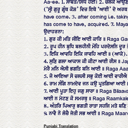
Aa-ee. 1. ਸਾਬਤ/ਸਿਧ ਹੋਈ। 2. ਚਲਕੇ ਆਉਣਾ।
(‘ਸ੍ਰੀ ਗੁਰੂ ਗ੍ਰੰਥ ਕੋਸ਼’ ਵਿਚ ਇਥੇ ‘ਆਈ’ ਦੇ ਅ
have come. 3. after coming i.e. taki
has come to have, acquired. 7. May
ਉਦਾਹਰਨਾ:
1. ਗੁਰ ਕੀ ਮਤਿ ਜੀਇ ਆਈ ਕਾਰਿ ॥ Raga Ga
2. ਰੂਪ ਹੀਨ ਬੁਧਿ ਬਲਹੀਨੀ ਮੋਹਿ ਪਰਦੇਸਨਿ ਦ
3. ਇਕਿ ਆਵਹਿ ਇਕਿ ਜਾਵਹਿ ਆਈ ॥ (ਆਕੇ). 
4. ਸੁਣਿ ਗਲਾ ਆਕਾਸ ਕੀ ਕੀਟਾ ਆਈ ਰੀਸ ॥ J
ਮੇਰੈ ਮਨਿ ਐਸੀ ਭਗਤਿ ਬਨਿ ਆਈ ॥ Raga Aaa
5. ਜੋ ਆਇਆ ਸੋ ਚਲਸੀ ਸਭੁ ਕੋਈ ਆਈ ਵਾਰੀਐ
6. ਰਾਮ ਸੰਗਿ ਨਾਮਦੇਵ ਜਨ ਕਉ ਪ੍ਰਤਗਿਆ ਆਈ
7. ਆਈ ਪੂਤਾ ਇਹੁ ਜਗੁ ਸਾਰਾ ॥ Raga Bilaav
ਆਈ ਨ ਮੇਟਣ ਕੋ ਸਮਰਥੁ ॥ Raga Raamkale
8. ਅੰਤਰਿ ਪਿਆਰੁ ਭਗਤੀ ਰਾਤਾ ਸਹਜਿ ਮਤੇ ਬ
9. ਨਾਵੈ ਨੋ ਲੋਚੈ ਜੇਤੀ ਸਭ ਆਈ ॥ Raga Ma
Punjabi Translation