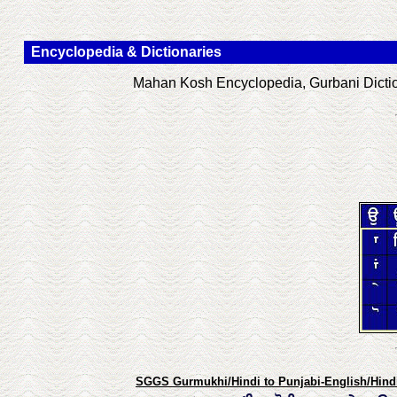
Encyclopedia & Dictionaries
Mahan Kosh Encyclopedia, Gurbani Diction
SGGS Gurmukhi/Hindi to Punjabi-English/Hindi