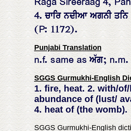
Raga Sireeraag 4, Pahr
4. ਚਾਰਿ ਨਦੀਆ ਅਗਨੀ ਤਨਿ 
(P: 1172).
Punjabi Translation
n.f. same as ਅੱਗ; n.m. 
SGGS Gurmukhi-English Dic
1. fire, heat. 2. with/of/b
abundance of (lust/ ava
4. heat of (the womb).
SGGS Gurmukhi-English dictio