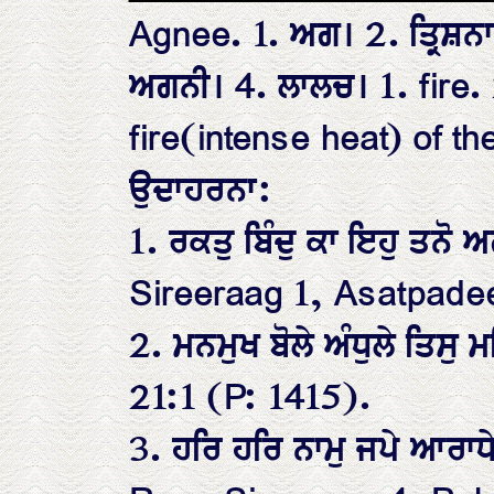
Agnee. 1. ਅਗ। 2. ਤ੍ਰਿਸ਼
ਅਗਨੀ। 4. ਲਾਲਚ। 1. fire. 
fire(intense heat) of t
ਉਦਾਹਰਨਾ:
1. ਰਕਤੁ ਬਿੰਦੁ ਕਾ ਇਹੁ ਤਨੋ
Sireeraag 1, Asatpadee
2. ਮਨਮੁਖ ਬੋਲੇ ਅੰਧੁਲੇ ਤਿਸੁ
21:1 (P: 1415).
3. ਹਰਿ ਹਰਿ ਨਾਮੁ ਜਪੇ ਆਰਾ