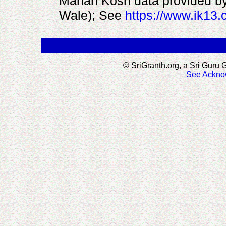
Mahan Kosh data provided by
Wale); See
https://www.ik13
.
© SriGranth.org, a Sri Guru G
See Ackno